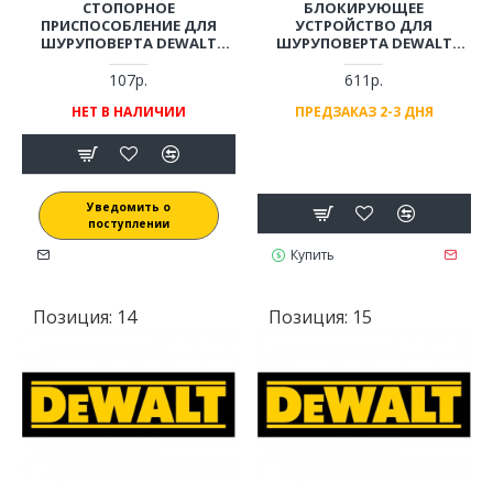
СТОПОРНОЕ
БЛОКИРУЮЩЕЕ
ПРИСПОСОБЛЕНИЕ ДЛЯ
УСТРОЙСТВО ДЛЯ
ШУРУПОВЕРТА DEWALT
ШУРУПОВЕРТА DEWALT
DCD700, DCD710, DCD734,
DCD700, DCD710, DCD710C2P
DCD771
107р.
611р.
НЕТ В НАЛИЧИИ
ПРЕДЗАКАЗ 2-3 ДНЯ
Уведомить о
поступлении
Купить
Позиция:
14
Позиция:
15