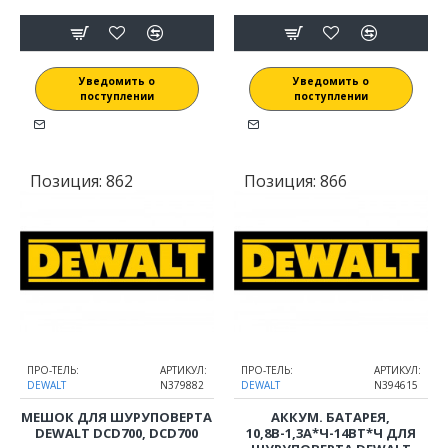
Уведомить о
Уведомить о
поступлении
поступлении
Позиция:
862
Позиция:
866
ПРО-ТЕЛЬ:
АРТИКУЛ:
ПРО-ТЕЛЬ:
АРТИКУЛ:
DEWALT
N379882
DEWALT
N394615
МЕШОК ДЛЯ ШУРУПОВЕРТА
АККУМ. БАТАРЕЯ,
DEWALT DCD700, DCD700
10,8В-1,3А*Ч-14ВТ*Ч ДЛЯ