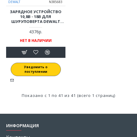
DEWALT
N385683
ЗАРЯДНОЕ УСТРОЙСТВО
10,8В - 18В ДЛЯ
ШУРУПОВЕРТА DEWALT
DCD700, DCD710, DCD710C2P,
DCD716, DCD734, DCD771,
4376р.
DCD776
НЕТ В НАЛИЧИИ
Уведомить о
поступлении
Показано с 1 по 41 из 41 (всего 1 страниц)
ИНФОРМАЦИЯ