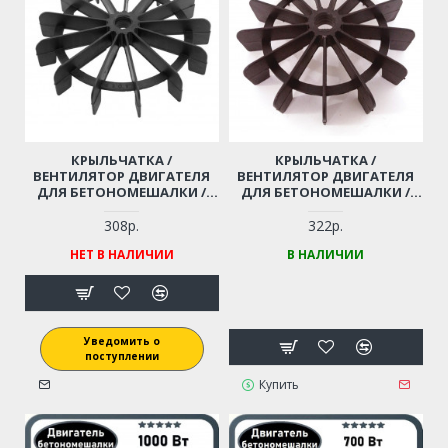
КРЫЛЬЧАТКА /
КРЫЛЬЧАТКА /
ВЕНТИЛЯТОР ДВИГАТЕЛЯ
ВЕНТИЛЯТОР ДВИГАТЕЛЯ
ДЛЯ БЕТОНОМЕШАЛКИ /
ДЛЯ БЕТОНОМЕШАЛКИ /
БЕТОНОСМЕСИТЕЛЯ (15X165
БЕТОНОСМЕСИТЕЛЯ (СКОС -
ММ)
14,5 ММ, D-145 ММ)
308р.
322р.
НЕТ В НАЛИЧИИ
В НАЛИЧИИ
Уведомить о
поступлении
Купить