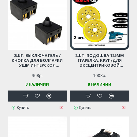
2ШТ. ВЫКЛЮЧАТЕЛЬ /
2ШТ. ПОДОШВА 125ММ
КНОПКА ДЛЯ БОЛГАРКИ
(ТАРЕЛКА, КРУГ) ДЛЯ
УШМ ИНТЕРСКОЛ
ЭКСЦЕНТРИКОВОЙ
УШМ-125/900, УШМ-115/900,
ШЛИФМАШИНЫ BOSCH
УШМ-125/1100Э, MAKITA 125,
GEX125 8 КРЕПЛЕНИЙ / 8
308р.
1008р.
BOSCH 780, 850 И ПР.
ОТВЕРСТИЙ
В НАЛИЧИИ
В НАЛИЧИИ
Купить
Купить