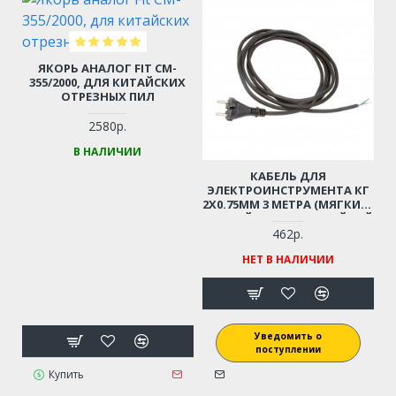
ЯКОРЬ АНАЛОГ FIT CM-
355/2000, ДЛЯ КИТАЙСКИХ
ОТРЕЗНЫХ ПИЛ
2580р.
В НАЛИЧИИ
КАБЕЛЬ ДЛЯ
ЭЛЕКТРОИНСТРУМЕНТА КГ
2Х0.75ММ 3 МЕТРА (МЯГКИЙ,
ГИБКИЙ, МОРОЗОСТОЙКИЙ
ДО - 40С)
462р.
НЕТ В НАЛИЧИИ
Уведомить о
поступлении
Купить