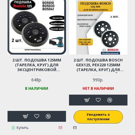
2 ШТ. ПОДОШВА 125ММ
2 ШТ. ПОДОШВА BOSCH
(ТАРЕЛКА, КРУГ) ДЛЯ
GEX125, PEX220 125ММ
ЭКСЦЕНТРИКОВОЙ
(ТАРЕЛКА, КРУГ) ДЛЯ
ШЛИФМАШИНЫ MAKITA 3
ЭКСЦЕНТРИКОВОЙ
КРЕПЛЕНИЯ BO5010, BO5021,
ШЛИФМАШИНЫ
648р.
990р.
BO5030, BO5031, BO5041
УДЛИНЕННЫЙ ВОРС
В НАЛИЧИИ
НЕТ В НАЛИЧИИ
Уведомить о
поступлении
Купить