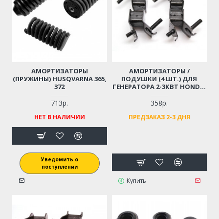
АМОРТИЗАТОРЫ
АМОРТИЗАТОРЫ /
(ПРУЖИНЫ) HUSQVARNA 365,
ПОДУШКИ (4 ШТ.) ДЛЯ
372
ГЕНЕРАТОРА 2-3КВТ HONDA,
LIFAN, HUTER, PATRIOT,
CARVER, PRORAB, CHAMPION
713р.
358р.
И ПР. 168F-170F GX160
НЕТ В НАЛИЧИИ
ПРЕДЗАКАЗ 2-3 ДНЯ
(РЕЗЬБА - М8)
Уведомить о
поступлении
Купить