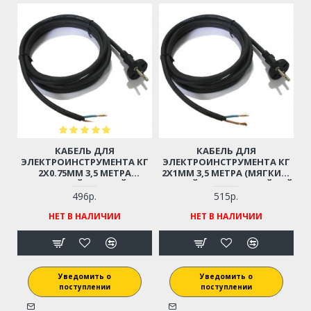
КАБЕЛЬ ДЛЯ
КАБЕЛЬ ДЛЯ
ЭЛЕКТРОИНСТРУМЕНТА КГ
ЭЛЕКТРОИНСТРУМЕНТА КГ
2Х0.75ММ 3,5 МЕТРА
2Х1ММ 3,5 МЕТРА (МЯГКИЙ,
(МЯГКИЙ, ГИБКИЙ,
ГИБКИЙ, МОРОЗОСТОЙКИЙ
МОРОЗОСТОЙКИЙ ДО - 40С)
ДО - 40С)
496р.
515р.
НЕТ В НАЛИЧИИ
НЕТ В НАЛИЧИИ
Уведомить о
Уведомить о
поступлении
поступлении