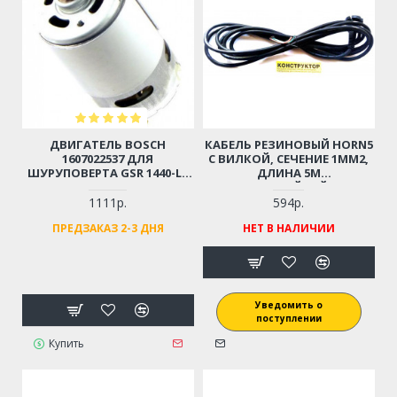
ДВИГАТЕЛЬ BOSCH
КАБЕЛЬ РЕЗИНОВЫЙ HORN5
1607022537 ДЛЯ
С ВИЛКОЙ, СЕЧЕНИЕ 1ММ2,
ШУРУПОВЕРТА GSR 1440-LI,
ДЛИНА 5М
GSR 14.4-2
ИЗНОСОСТОЙКИЙ, ДЛЯ
ЭЛЕКТРОИНСТРУМЕНТА.
1111р.
594р.
ХИТ ПРОДАЖ!
ПРЕДЗАКАЗ 2-3 ДНЯ
НЕТ В НАЛИЧИИ
Уведомить о
поступлении
Купить