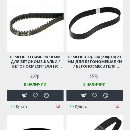
РЕМЕНЬ HTD450-5M 10 ММ
РЕМЕНЬ 10PJ-584 (230J-10) 23
ДЛЯ БЕТОНОМЕШАЛКИ /
ММ ДЛЯ БЕТОНОМЕШАЛКИ
БЕТОНОСМЕСИТЕЛЯ (90
/ БЕТОНОСМЕСИТЕЛЯ
ЗУБЬЕВ, РЕЗИНОВЫЙ) ДЛЯ
ЛЕБЕДЯНЬ СБР-200; СБР-220
ГАЗОНОКОСИЛКИ BOSCH
(ПОЛИУРЕТАНОВЫЙ)
237р.
557р.
ROTAK 32, ARM 32 (ЗАМЕНА
В НАЛИЧИИ
В НАЛИЧИИ
F016L66677)
Купить
Купить