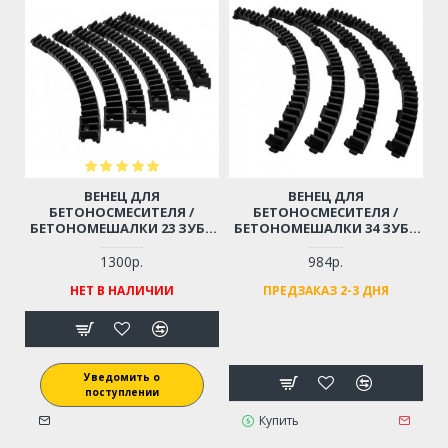
ВЕНЕЦ ДЛЯ
ВЕНЕЦ ДЛЯ
БЕТОНОСМЕСИТЕЛЯ /
БЕТОНОСМЕСИТЕЛЯ /
БЕТОНОМЕШАЛКИ 23 ЗУБА
БЕТОНОМЕШАЛКИ 34 ЗУБА
(КОМПЛЕКТ 6 ШТ.) OPTIMIX
ПРОФМАШ ЭНТУЗИАСТ
М130 – 190
Б130-180 (КОМПЛЕКТ 4 ШТ.)
1300р.
984р.
НЕТ В НАЛИЧИИ
ПРЕДЗАКАЗ 2-3 ДНЯ
Уведомить о
поступлении
Купить