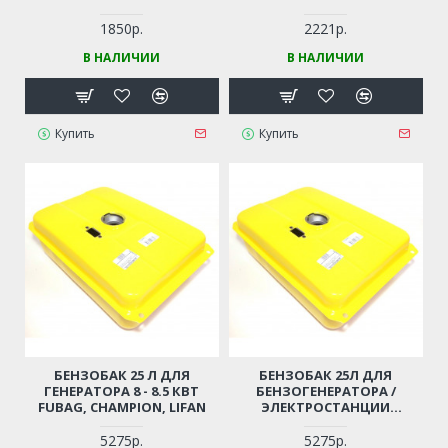
1850р.
2221р.
В НАЛИЧИИ
В НАЛИЧИИ
Купить
Купить
БЕНЗОБАК 25 Л ДЛЯ
БЕНЗОБАК 25Л ДЛЯ
ГЕНЕРАТОРА 8 - 8.5 КВТ
БЕНЗОГЕНЕРАТОРА /
FUBAG, CHAMPION, LIFAN
ЭЛЕКТРОСТАНЦИИ
CHAMPION GG11000Е, FUBAG
GG10000E
5275р.
5275р.