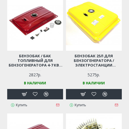
БЕНЗОБАК / БАК
БЕНЗОБАК 25Л ДЛЯ
ТОПЛИВНЫЙ ДЛЯ
БЕНЗОГЕНЕРАТОРА /
БЕНЗОГЕНЕРАТОРА 4-7 КВТ
ЭЛЕКТРОСТАНЦИИ
HUTER, CARVER, CHAMPION,
CHAMPION GG11000Е, FUBAG
PATRIOT И ПР. (25 ЛИТРОВ)
GG10000E
2827р.
5275р.
В НАЛИЧИИ
В НАЛИЧИИ
Купить
Купить