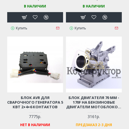
В НАЛИЧИИ
В НАЛИЧИИ
Купить
Купить
БЛОК AVR ДЛЯ
БЛОК ДВИГАТЕЛЯ 70 ММ -
СВАРОЧНОГО ГЕНЕРАТОРА 5
170F НА БЕНЗИНОВЫЕ
КВТ 2+4+6 КОНТАКТОВ
ДВИГАТЕЛИ МОТОБЛОКОВ,
КУЛЬТИВАТОРОВ,
ВИБРОПЛИТ И ДРУГОЙ
7775р.
3161р.
ТЕХНИКИ С ВОЗДУШНЫМ
НЕТ В НАЛИЧИИ
ПРЕДЗАКАЗ 2-3 ДНЯ
ОХЛАЖДЕНИЕМ 7 Л.С.