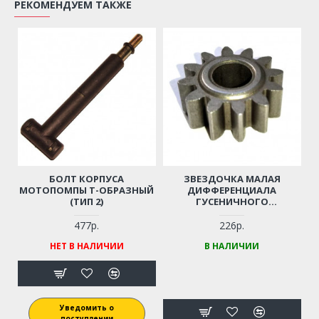
РЕКОМЕНДУЕМ ТАКЖЕ
БОЛТ КОРПУСА
ЗВЕЗДОЧКА МАЛАЯ
МОТОПОМПЫ Т-ОБРАЗНЫЙ
ДИФФЕРЕНЦИАЛА
(ТИП 2)
ГУСЕНИЧНОГО
СНЕГОУБОРЩИКА (12
ЗУБЬЕВ)
477р.
226р.
НЕТ В НАЛИЧИИ
В НАЛИЧИИ
Уведомить о
поступлении