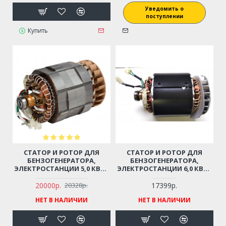
Уведомить о
поступлении
Купить
СТАТОР И РОТОР ДЛЯ
СТАТОР И РОТОР ДЛЯ
БЕНЗОГЕНЕРАТОРА,
БЕНЗОГЕНЕРАТОРА,
ЭЛЕКТРОСТАНЦИИ 5,0 КВТ -
ЭЛЕКТРОСТАНЦИИ 6,0 КВТ -
5,5 КВТ, 220В, ПОД
6,5 КВТ, 220В, ПОД
КОЛЕНВАЛ 35 ММ
КОЛЕНВАЛ 35 ММ
20000р.
17399р.
20328р.
НЕТ В НАЛИЧИИ
НЕТ В НАЛИЧИИ