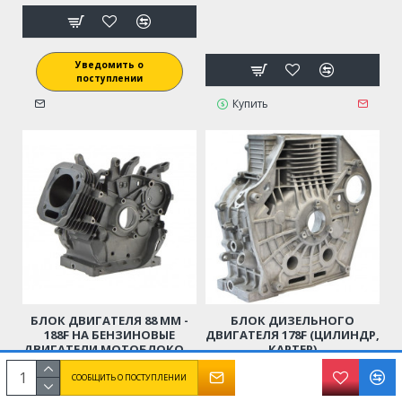
Уведомить о
поступлении
Купить
БЛОК ДВИГАТЕЛЯ 88 ММ -
БЛОК ДИЗЕЛЬНОГО
188F НА БЕНЗИНОВЫЕ
ДВИГАТЕЛЯ 178F (ЦИЛИНДР,
ДВИГАТЕЛИ МОТОБЛОКОВ,
КАРТЕР)
КУЛЬТИВАТОРОВ,
ГЕНЕРАТОРОВ,
7945р.
10651р.
СООБЩИТЬ О ПОСТУПЛЕНИИ
СНЕГОУБОРЩИКОВ И