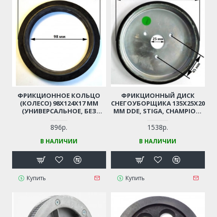
ФРИКЦИОННОЕ КОЛЬЦО
ФРИКЦИОННЫЙ ДИСК
(КОЛЕСО) 98X124X17 ММ
СНЕГОУБОРЩИКА 135Х25Х20
(УНИВЕРСАЛЬНОЕ, БЕЗ
ММ DDE, STIGA, CHAMPION,
ПАЗА) ДЛЯ
GARDENPRO, BURAN,
СНЕГОУБОРЩИКА
HELPFER, FORZA, НЕВА И ПР.
896р.
1538р.
MASTERYARD, CHAMPION,
В НАЛИЧИИ
В НАЛИЧИИ
SUNGARDEN, PROFI, TEXAS,
HUTER, STURM, DDE,
PATRIOT И ДР.
Купить
Купить