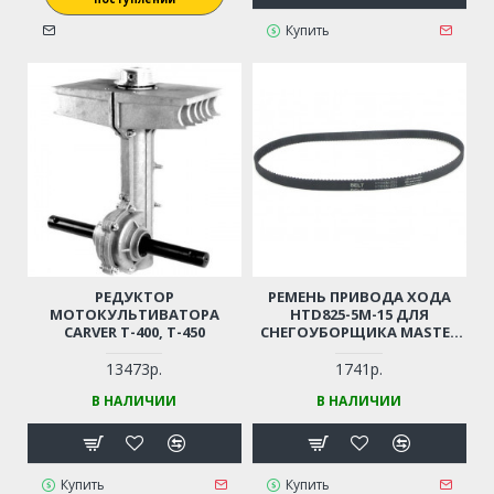
Купить
РЕДУКТОР
РЕМЕНЬ ПРИВОДА ХОДА
МОТОКУЛЬТИВАТОРА
HTD825-5M-15 ДЛЯ
CARVER T-400, T-450
СНЕГОУБОРЩИКА MASTER
YARD, КАЛИБР, CHAMPION,
HYUNDAI, DDE, ARMADA,
13473р.
1741р.
ELITECH, PATRIOT, EXPERT,
В НАЛИЧИИ
В НАЛИЧИИ
EFCO, HUTER, PRORAB, AL-
KO, ABM BLIZZARD, TEXAS И
ПР. (СМ. ОПИСАНИЕ)
Купить
Купить