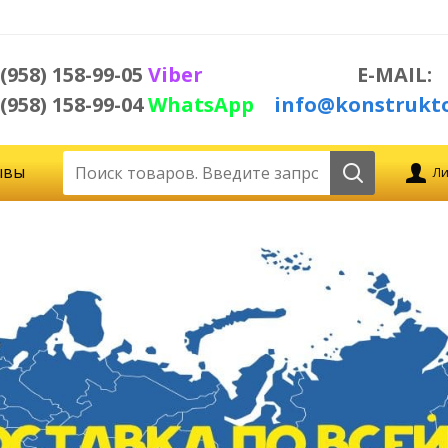
 (958) 158-99-05
Viber
E-MAIL:
 (958) 158-99-04
WhatsApp
info@konstrukto
ывы
Ли