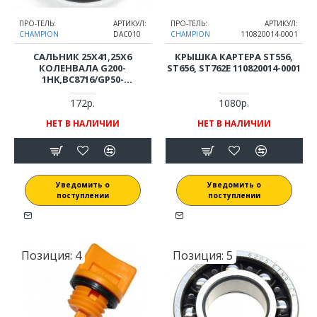
ПРО-ТЕЛЬ:
АРТИКУЛ:
ПРО-ТЕЛЬ:
АРТИКУЛ:
CHAMPION
DAC010
CHAMPION
110820014-0001
САЛЬНИК 25Х41,25Х6
КРЫШКА КАРТЕРА ST556,
КОЛЕНВАЛА G200-
ST656, ST762Е 110820014-0001
1HK,BC8716/GP50-
52/PC1151FT,6337F,LM5645
172р.
1080р.
НЕТ В НАЛИЧИИ
НЕТ В НАЛИЧИИ
Уведомить о
Уведомить о
поступлении
поступлении
Позиция:
4
Позиция:
5