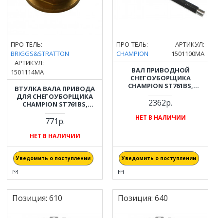
ПРО-ТЕЛЬ:
ПРО-ТЕЛЬ:
АРТИКУЛ:
BRIGGS&STRATTON
CHAMPION
1501100MA
АРТИКУЛ:
ВАЛ ПРИВОДНОЙ
1501114MA
СНЕГОУБОРЩИКА
CHAMPION ST761BS,
ВТУЛКА ВАЛА ПРИВОДА
ST969BS, ST1074BS
ДЛЯ СНЕГОУБОРЩИКА
2362р.
CHAMPION ST761BS,
ST969BS, ST1074BS 3/4"Х28.6
НЕТ В НАЛИЧИИ
ММ / SNAPPER, CANADIANA,
771р.
BRIGGS&STRATTON
(1501114MA)
НЕТ В НАЛИЧИИ
Уведомить о поступлении
Уведомить о поступлении
Позиция:
610
Позиция:
640