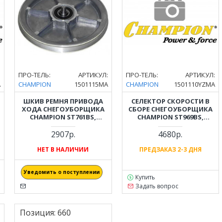
:
ПРО-ТЕЛЬ:
АРТИКУЛ:
ПРО-ТЕЛЬ:
АРТИКУЛ:
A
CHAMPION
1501115MA
CHAMPION
1501110YZMA
ШКИВ РЕМНЯ ПРИВОДА
СЕЛЕКТОР СКОРОСТИ В
ХОДА СНЕГОУБОРЩИКА
СБОРЕ СНЕГОУБОРЩИКА
CHAMPION ST761BS,
CHAMPION ST969BS,
S
ST969BS, ST1076BS
ST1076BS 1501110YZMA
2907р.
4680р.
НЕТ В НАЛИЧИИ
ПРЕДЗАКАЗ 2-3 ДНЯ
Уведомить о поступлении
Купить
Задать вопрос
Позиция:
660