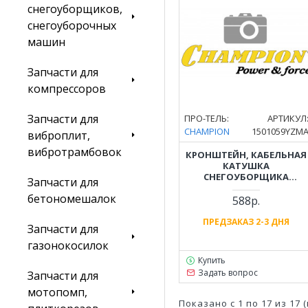
снегоуборщиков,
снегоуборочных
машин
Запчасти для
компрессоров
Запчасти для
ПРО-ТЕЛЬ:
АРТИКУЛ
CHAMPION
1501059YZM
виброплит,
вибротрамбовок
КРОНШТЕЙН, КАБЕЛЬНАЯ
КАТУШКА
СНЕГОУБОРЩИКА
Запчасти для
CHAMPION ST969BS,
бетономешалок
ST1076BS 1501059YZMA
588р.
ПРЕДЗАКАЗ 2-3 ДНЯ
Запчасти для
газонокосилок
Купить
Задать вопрос
Запчасти для
мотопомп,
Показано с 1 по 17 из 17 