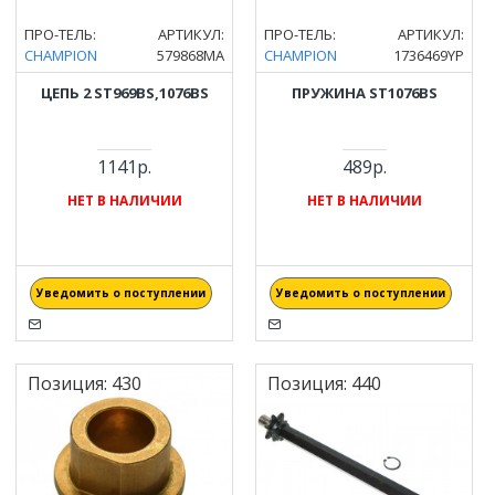
ПРО-ТЕЛЬ:
АРТИКУЛ:
ПРО-ТЕЛЬ:
АРТИКУЛ:
CHAMPION
579868MA
CHAMPION
1736469YP
ЦЕПЬ 2 ST969BS,1076BS
ПРУЖИНА ST1076BS
1141р.
489р.
НЕТ В НАЛИЧИИ
НЕТ В НАЛИЧИИ
Уведомить о поступлении
Уведомить о поступлении
Позиция:
430
Позиция:
440