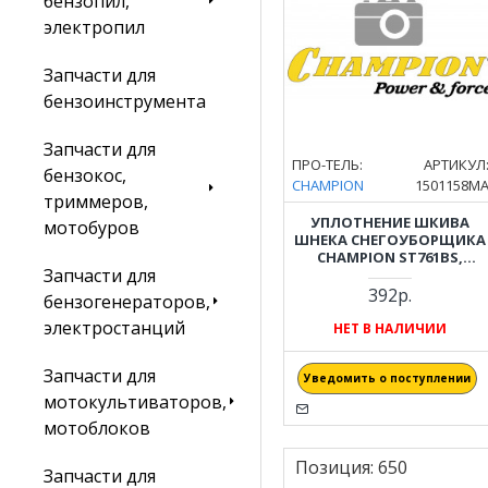
бензопил,
электропил
Запчасти для
бензоинструмента
Запчасти для
ПРО-ТЕЛЬ:
АРТИКУЛ
бензокос,
CHAMPION
1501158M
триммеров,
УПЛОТНЕНИЕ ШКИВА
мотобуров
ШНЕКА СНЕГОУБОРЩИКА
CHAMPION ST761BS,
Запчасти для
ST969BS, ST1076BS, ST1074B
1501158MA
392р.
бензогенераторов,
электростанций
НЕТ В НАЛИЧИИ
Запчасти для
Уведомить о поступлении
мотокультиваторов,
мотоблоков
Позиция:
650
Запчасти для