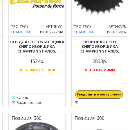
:
ПРО-ТЕЛЬ:
АРТИКУЛ:
ПРО-ТЕЛЬ:
АРТИКУЛ:
A
CHAMPION
1501092YZMA
CHAMPION
1501089MA
А
ОСЬ ДЛЯ СНЕГОУБОРЩИКА
ЦЕПНОЕ КОЛЕСО
СНЕГОУБОРЩИКА
СНЕГОУБОРЩИКА
CHAMPION ST761BS,
CHAMPION ST761BS,
ST969BS, ST1074BS
ST969BS, ST1074BS
1501092YZMA
1524р.
2833р.
ПРЕДЗАКАЗ 2-3 ДНЯ
НЕТ В НАЛИЧИИ
Уведомить о поступлении
Купить
Задать вопрос
Позиция:
560
Позиция:
600