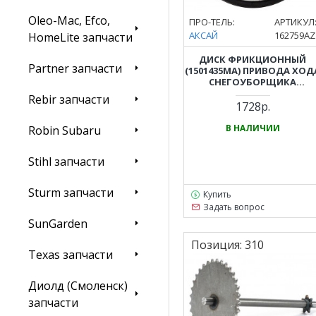
Oleo-Mac, Efco,
ПРО-ТЕЛЬ:
АРТИКУЛ
АКСАЙ
162759AZ
HomeLite запчасти
ДИСК ФРИКЦИОННЫЙ
Partner запчасти
(1501435MA) ПРИВОДА ХОД
СНЕГОУБОРЩИКА
CHAMPION ST661BS,
Rebir запчасти
ST761BS, ST969BS, ST1076B
1728р.
В НАЛИЧИИ
Robin Subaru
Stihl запчасти
Sturm запчасти
Купить
Задать вопрос
SunGarden
Позиция:
310
Texas запчасти
Диолд (Смоленск)
запчасти