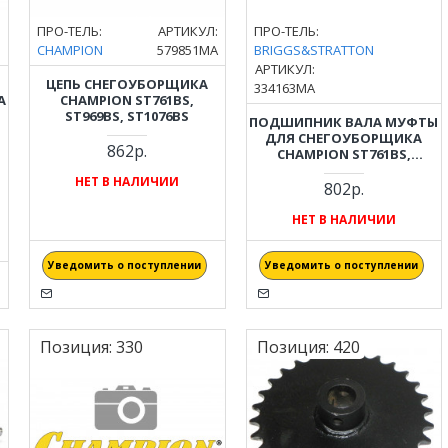
:
ПРО-ТЕЛЬ:
АРТИКУЛ:
ПРО-ТЕЛЬ:
CHAMPION
579851MA
BRIGGS&STRATTON
АРТИКУЛ:
ЦЕПЬ СНЕГОУБОРЩИКА
334163MA
А
CHAMPION ST761BS,
ST969BS, ST1076BS
ПОДШИПНИК ВАЛА МУФТЫ
ДЛЯ СНЕГОУБОРЩИКА
S
862р.
CHAMPION ST761BS,
ST969BS, ST1076BS / L1226EX
НЕТ В НАЛИЧИИ
MURRAY / CANADIANA,
802р.
BRIGGS&STRATTON
(334163MA)
НЕТ В НАЛИЧИИ
Уведомить о поступлении
Уведомить о поступлении
Позиция:
330
Позиция:
420