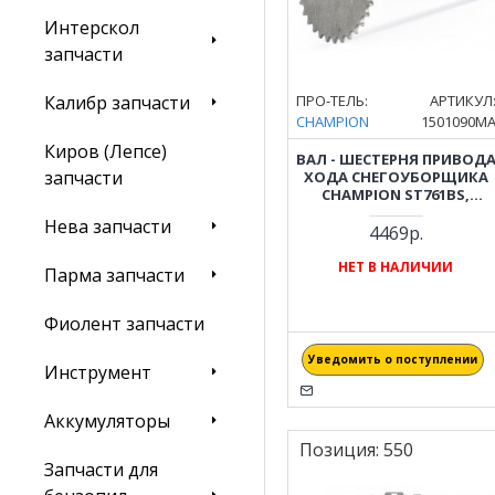
Интерскол
запчасти
ПРО-ТЕЛЬ:
АРТИКУЛ
Калибр запчасти
CHAMPION
1501090M
Киров (Лепсе)
ВАЛ - ШЕСТЕРНЯ ПРИВОД
запчасти
ХОДА СНЕГОУБОРЩИКА
CHAMPION ST761BS,
ST969BS, ST1074BS
Нева запчасти
4469р.
НЕТ В НАЛИЧИИ
Парма запчасти
Фиолент запчасти
Уведомить о поступлении
Инструмент
Аккумуляторы
Позиция:
550
Запчасти для