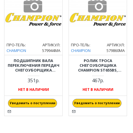
ПРО-ТЕЛЬ:
АРТИКУЛ:
ПРО-ТЕЛЬ:
АРТИКУЛ:
CHAMPION
579944MA
CHAMPION
579860MA
ПОДШИПНИК ВАЛА
РОЛИК ТРОСА
ПЕРЕКЛЮЧЕНИЯ ПЕРЕДАЧ
СНЕГОУБОРЩИКА
СНЕГОУБОРЩИКА
CHAMPION ST655BS,
CHAMPION ST761BS,
ST761BS, ST969BS, ST1076BS
ST969BS, ST1076BS 579944MA
579860MA
351р.
467р.
НЕТ В НАЛИЧИИ
НЕТ В НАЛИЧИИ
Уведомить о поступлении
Уведомить о поступлении