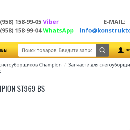
 (958) 158-99-05
Viber
E-MAIL:
 (958) 158-99-04
WhatsApp
info@konstrukto
ывы
Ли
 снегоуборщиков Champion
Запчасти для снегоуборщи
S
PION ST969 BS