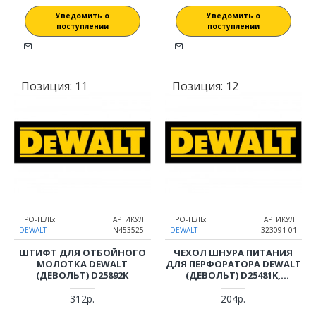
Уведомить о
Уведомить о
поступлении
поступлении
Позиция:
11
Позиция:
12
ПРО-ТЕЛЬ:
АРТИКУЛ:
ПРО-ТЕЛЬ:
АРТИКУЛ:
DEWALT
N453525
DEWALT
323091-01
ШТИФТ ДЛЯ ОТБОЙНОГО
ЧЕХОЛ ШНУРА ПИТАНИЯ
МОЛОТКА DEWALT
ДЛЯ ПЕРФОРАТОРА DEWALT
(ДЕВОЛЬТ) D25892K
(ДЕВОЛЬТ) D25481K,
D25600K, D25601K, D25810K,
D25831K, D25871K, D25892K,
312р.
204р.
D25899K, D25900K, D25901K,