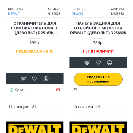
ПРО-ТЕЛЬ:
АРТИКУЛ:
ПРО-ТЕЛЬ:
АРТИКУЛ:
DEWALT
N152623
DEWALT
N528838
ОГРАНИЧИТЕЛЬ ДЛЯ
ПАНЕЛЬ ЗАДНЯЯ ДЛЯ
ПЕРФОРАТОРА DEWALT
ОТБОЙНОГО МОЛОТКА
(ДЕВОЛЬТ) D25163K,
DEWALT (ДЕВОЛЬТ) D25892K
D25333K, D25481K, DCH263,
DCH263DH, DCH333, D25810K,
899р.
784р.
D25892K
ПРЕДЗАКАЗ 2-3 ДНЯ
НЕТ В НАЛИЧИИ
Уведомить о
поступлении
Купить
Позиция:
21
Позиция:
23