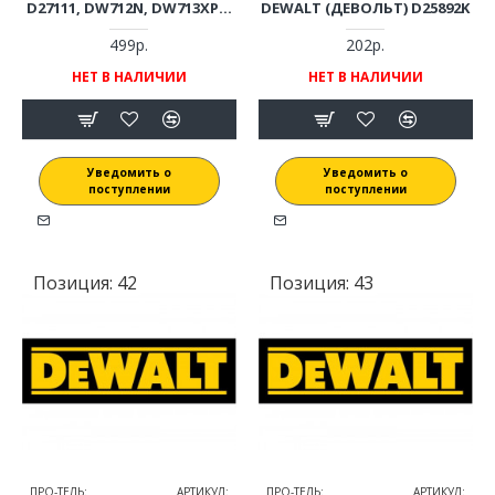
D27111, DW712N, DW713XPS,
DEWALT (ДЕВОЛЬТ) D25892K
DWS713, D28700, МОЛОТКА
D25892K
499р.
202р.
НЕТ В НАЛИЧИИ
НЕТ В НАЛИЧИИ
Уведомить о
Уведомить о
поступлении
поступлении
Позиция:
42
Позиция:
43
ПРО-ТЕЛЬ:
АРТИКУЛ:
ПРО-ТЕЛЬ:
АРТИКУЛ: