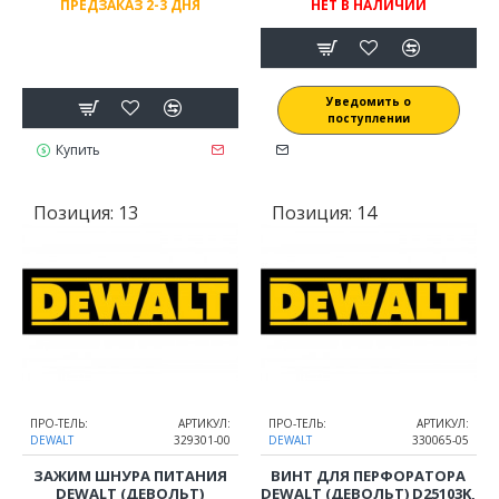
ПРЕДЗАКАЗ 2-3 ДНЯ
НЕТ В НАЛИЧИИ
D25902K, D25941K
Уведомить о
поступлении
Купить
Позиция:
13
Позиция:
14
ПРО-ТЕЛЬ:
АРТИКУЛ:
ПРО-ТЕЛЬ:
АРТИКУЛ:
DEWALT
329301-00
DEWALT
330065-05
ЗАЖИМ ШНУРА ПИТАНИЯ
ВИНТ ДЛЯ ПЕРФОРАТОРА
DEWALT (ДЕВОЛЬТ)
DEWALT (ДЕВОЛЬТ) D25103K,