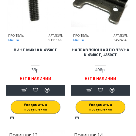
ПРО-ТЕЛЬ:
АРТИКУЛ:
ПРО-ТЕЛЬ:
АРТИКУЛ:
MAKITA
911111-5
MAKITA
345240-6
ВИНТ M4Х10 К 4350CT
НАПРАВЛЯЮЩАЯ ПОЛЗУНА
К 4340CT, 4350CT
33р.
498р.
НЕТ В НАЛИЧИИ
НЕТ В НАЛИЧИИ
Уведомить о
Уведомить о
поступлении
поступлении
Позиция:
13
Позиция:
14