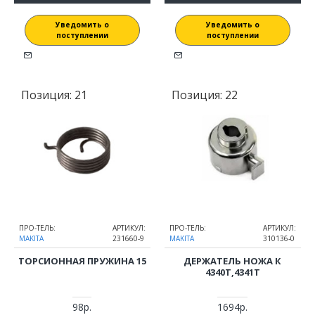
Уведомить о
Уведомить о
поступлении
поступлении
Позиция:
21
Позиция:
22
ПРО-ТЕЛЬ:
АРТИКУЛ:
ПРО-ТЕЛЬ:
АРТИКУЛ:
MAKITA
231660-9
MAKITA
310136-0
ТОРСИОННАЯ ПРУЖИНА 15
ДЕРЖАТЕЛЬ НОЖА К
4340Т,4341Т
98р.
1694р.