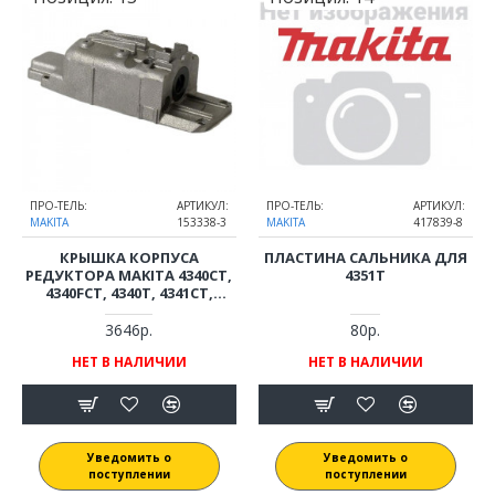
ПРО-ТЕЛЬ:
АРТИКУЛ:
ПРО-ТЕЛЬ:
АРТИКУЛ:
MAKITA
153338-3
MAKITA
417839-8
КРЫШКА КОРПУСА
ПЛАСТИНА САЛЬНИКА ДЛЯ
РЕДУКТОРА MAKITA 4340CT,
4351T
4340FCT, 4340T, 4341CT,
4341FCT, 4341T, 4350CT,
4350FCT, 4351CT, 4351FCT,
3646р.
80р.
BJV140, BJV180 ДЛЯ ЛОБЗИКА
НЕТ В НАЛИЧИИ
НЕТ В НАЛИЧИИ
(ОРИГИНАЛ) 153338-3
Уведомить о
Уведомить о
поступлении
поступлении