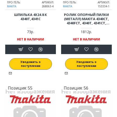
ПРО-ТЕЛЬ:
АРТИКУЛ:
ПРО-ТЕЛЬ:
АРТИКУЛ:
MAKITA
268063-4
MAKITA
153334-1
ШПИЛЬКА 4Х24.8 К
РОЛИК ОПОРНЫЙ ПИЛКИ
4340T,4341C
(МЕТАЛЛ) MAKITA 4340CT,
4340FCT, 4340T, 4341CT,
4341FCT, 4341T, 4350CT,
4350FCT, 4351CT, 4351FCT,
73р.
1812р.
BJV140, BJV180 ДЛЯ ЛОБЗИКА
НЕТ В НАЛИЧИИ
НЕТ В НАЛИЧИИ
(ОРИГИНАЛ) 153334-1
Уведомить о
Уведомить о
поступлении
поступлении
Позиция:
55
Позиция:
56