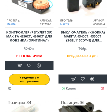
ПРО-ТЕЛЬ:
АРТИКУЛ:
ПРО-ТЕЛЬ:
АРТИКУЛ:
MAKITA
631768-3
MAKITA
650202-4
КОНТРОЛЛЕР (РЕГУЛЯТОР)
ВЫКЛЮЧАТЕЛЬ (КНОПКА)
MAKITA 4350СТ, 4340СТ ДЛЯ
MAKITA 4340CT, 4350CT
ЛОБЗИКА (ОРИГИНАЛ)
(SGEL115CDY-8) ДЛЯ
631768-3
ЛОБЗИКА (ОРИГИНАЛ)
650202-4
5242р.
796р.
НЕТ В НАЛИЧИИ
ПРЕДЗАКАЗ 2-3 ДНЯ
Уведомить о
поступлении
Купить
Позиция:
34
Позиция:
36