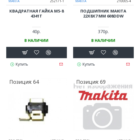
MAKITA
252171-1
MAKITA
210005-4
КВАДРАТНАЯ ГАЙКА M5-8
ПОДШИПНИК MAKITA
4341T
22X8X7 ММ 608DDW
40р.
370р.
В НАЛИЧИИ
В НАЛИЧИИ
Купить
Купить
Позиция:
64
Позиция:
69