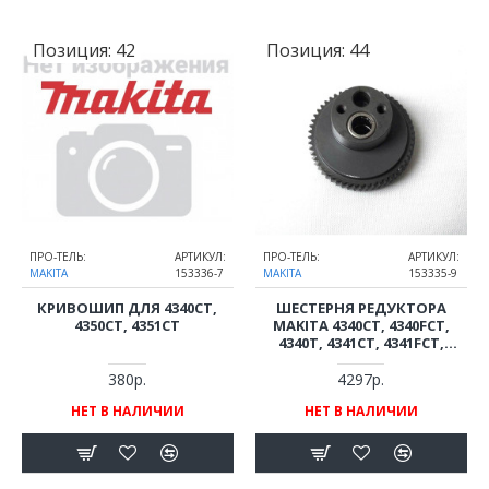
Позиция:
42
Позиция:
44
ПРО-ТЕЛЬ:
АРТИКУЛ:
ПРО-ТЕЛЬ:
АРТИКУЛ:
MAKITA
153336-7
MAKITA
153335-9
КРИВОШИП ДЛЯ 4340CT,
ШЕСТЕРНЯ РЕДУКТОРА
4350CT, 4351CT
MAKITA 4340CT, 4340FCT,
4340T, 4341CT, 4341FCT,
4341T, 4350CT, 4350FCT,
4351CT, 4351FCT ДЛЯ
380р.
4297р.
ЛОБЗИКА (ОРИГИНАЛ)
НЕТ В НАЛИЧИИ
НЕТ В НАЛИЧИИ
153335-9