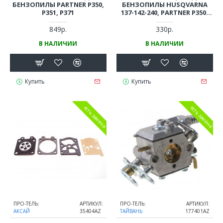
БЕНЗОПИЛЫ PARTNER P350,
БЕНЗОПИЛЫ HUSQVARNA
P351, P371
137-142-240, PARTNER Р350-
P351, POULAN (БЛИСТЕР
5ШТ)
849р.
330р.
В НАЛИЧИИ
В НАЛИЧИИ
Купить
Купить
есть замена
есть замена
ПРО-ТЕЛЬ:
АРТИКУЛ:
ПРО-ТЕЛЬ:
АРТИКУЛ:
АКСАЙ
35404AZ
ТАЙВАНЬ
177401AZ