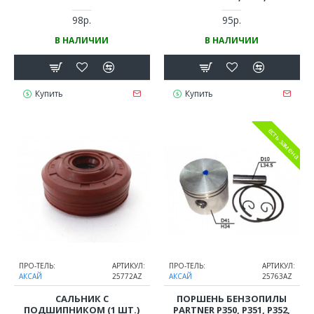
HUSQVARNA 137, 142
98р.
95р.
В НАЛИЧИИ
В НАЛИЧИИ
Купить
Купить
есть замена
ПРО-ТЕЛЬ:
АРТИКУЛ:
ПРО-ТЕЛЬ:
АРТИКУЛ:
АКСАЙ
25772AZ
АКСАЙ
25763AZ
САЛЬНИК С
ПОРШЕНЬ БЕНЗОПИЛЫ
ПОДШИПНИКОМ (1 ШТ.)
PARTNER P350, P351, P352,