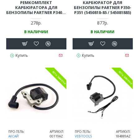
РЕМКОМПЛЕКТ
КАРБЮРАТОР ДЛЯ
КАРБЮРАТОРА ДЛЯ
БЕНЗОПИЛЫ PARTNER P350-
БЕНЗОПИЛЫ PARTNER P340S-
P351 (5450818-85 / 545081885)
P360S, P350, P351
278р.
877р.
В НАЛИЧИИ
В НАЛИЧИИ
Купить
Купить
есть замена
есть замена
ПРО-ТЕЛЬ:
АРТИКУЛ:
ПРО-ТЕЛЬ:
АРТИКУЛ:
АКСАЙ
00119AZ
VEB-TOOLS
184889AZ