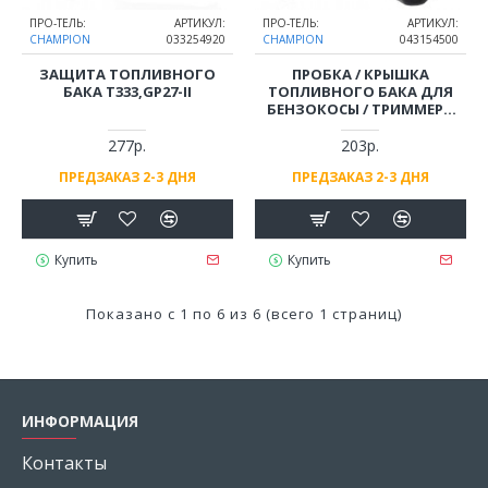
ПРО-ТЕЛЬ:
АРТИКУЛ:
ПРО-ТЕЛЬ:
АРТИКУЛ:
CHAMPION
033254920
CHAMPION
043154500
ЗАЩИТА ТОПЛИВНОГО
ПРОБКА / КРЫШКА
БАКА T333,GP27-II
ТОПЛИВНОГО БАКА ДЛЯ
БЕНЗОКОСЫ / ТРИММЕРА
CHAMPION T252 ,256, 333, 433,
523, GP27-II, GB227, GBV327S
277р.
203р.
ПРЕДЗАКАЗ 2-3 ДНЯ
ПРЕДЗАКАЗ 2-3 ДНЯ
Купить
Купить
Показано с 1 по 6 из 6 (всего 1 страниц)
ИНФОРМАЦИЯ
Контакты