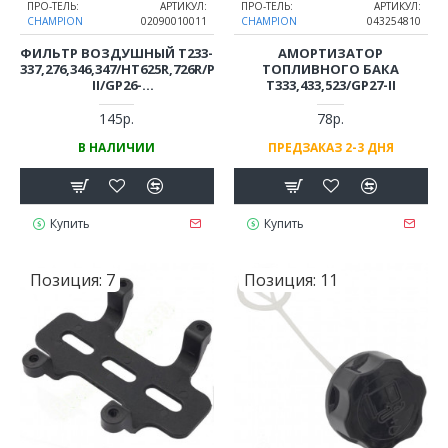
ПРО-ТЕЛЬ:
АРТИКУЛ:
ПРО-ТЕЛЬ:
АРТИКУЛ:
CHAMPION
02090010011
CHAMPION
043254810
ФИЛЬТР ВОЗДУШНЫЙ T233-
АМОРТИЗАТОР
337,276,346,347/HT625R,726R/PP126/GP25-
ТОПЛИВНОГО БАКА
II/GP26-
T333,433,523/GP27-II
II/PS226/GB226,GBV326
145р.
78р.
В НАЛИЧИИ
ПРЕДЗАКАЗ 2-3 ДНЯ
Купить
Купить
Позиция:
7
Позиция:
11