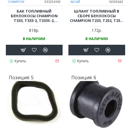
CHAMPION
033254100
АКСАЙ
165593AZ
БАК ТОПЛИВНЫЙ
ШЛАНГ ТОПЛИВНЫЙ В
БЕНЗОКОСЫ CHAMPION
СБОРЕ БЕНЗОКОСЫ
T333, T333-2, T333S-2,
CHAMPION T233, T252, T256,
МОТОПОМПЫ GP27-II
T262, T263, Т333, Т433-T527,
(КОМПЛЕКТ)
GP27-II
818р.
172р.
В НАЛИЧИИ
В НАЛИЧИИ
Купить
Купить
Позиция:
5
Позиция:
6