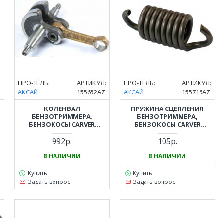
:
ПРО-ТЕЛЬ:
АРТИКУЛ:
ПРО-ТЕЛЬ:
АРТИКУЛ:
АКСАЙ
155652AZ
АКСАЙ
155716AZ
КОЛЕНВАЛ
ПРУЖИНА СЦЕПЛЕНИЯ
БЕНЗОТРИММЕРА,
БЕНЗОТРИММЕРА,
БЕНЗОКОСЫ CARVER
БЕНЗОКОСЫ CARVER
(КАРВЕР) GBC-052, PBC-52,
(КАРВЕР) GBC-033, GBC-043,
GBC-052 PRO
GBC-052
992р.
105р.
В НАЛИЧИИ
В НАЛИЧИИ
Купить
Купить
Задать вопрос
Задать вопрос