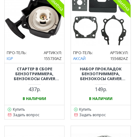
ПРО-ТЕЛЬ:
АРТИКУЛ:
ПРО-ТЕЛЬ:
АРТИКУЛ:
IGP
155730AZ
АКСАЙ
155682AZ
СТАРТЕР В СБОРЕ
НАБОР ПРОКЛАДОК
БЕНЗОТРИММЕРА,
БЕНЗОТРИММЕРА,
БЕНЗОКОСЫ CARVER
БЕНЗОКОСЫ CARVER
(КАРВЕР) GBC-033, GBC-043,
(КАРВЕР) GBC-043, PBC-43,
GBC-052
GBC-052, PBC-52
437р.
149р.
В НАЛИЧИИ
В НАЛИЧИИ
Купить
Купить
Задать вопрос
Задать вопрос