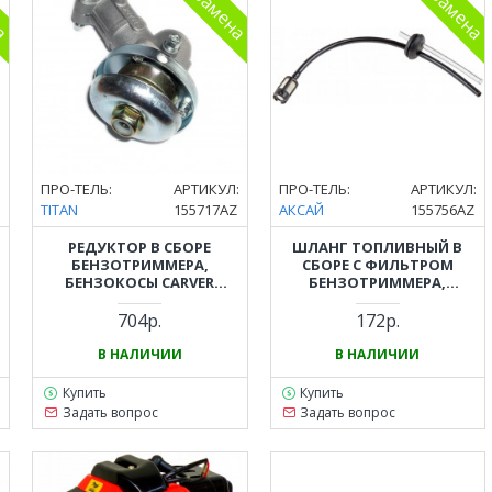
:
ПРО-ТЕЛЬ:
АРТИКУЛ:
ПРО-ТЕЛЬ:
АРТИКУЛ:
TITAN
155717AZ
АКСАЙ
155756AZ
РЕДУКТОР В СБОРЕ
ШЛАНГ ТОПЛИВНЫЙ В
БЕНЗОТРИММЕРА,
СБОРЕ С ФИЛЬТРОМ
БЕНЗОКОСЫ CARVER
БЕНЗОТРИММЕРА,
(КАРВЕР) GBC-026, GBC-033,
БЕНЗОКОСЫ CARVER
GBC-043, GBC-052
(КАРВЕР) GBC-026, GBC-033
704р.
172р.
GBC-043, РВС-043, GBC-052
В НАЛИЧИИ
В НАЛИЧИИ
Купить
Купить
Задать вопрос
Задать вопрос
на