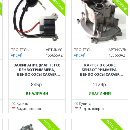
:
ПРО-ТЕЛЬ:
АРТИКУЛ:
ПРО-ТЕЛЬ:
АРТИКУЛ:
АКСАЙ
155655AZ
АКСАЙ
155660AZ
ЗАЖИГАНИЕ (МАГНЕТО)
КАРТЕР В СБОРЕ
БЕНЗОТРИММЕРА,
БЕНЗОТРИММЕРА,
БЕНЗОКОСЫ CARVER
БЕНЗОКОСЫ CARVER
(КАРВЕР) GBC-043, PBC-43,
(КАРВЕР) GBC-043, GBC-052
GBC-052, PBC-52, GBC-052
845р.
1124р.
PRO, GBC-062 PRO
В НАЛИЧИИ
В НАЛИЧИИ
Купить
Купить
Задать вопрос
Задать вопрос
на
есть замена
есть замена