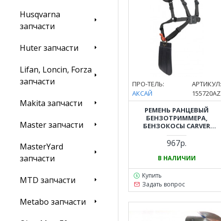
Husqvarna
запчасти
Huter запчасти
Lifan, Loncin, Forza
запчасти
ПРО-ТЕЛЬ:
АРТИКУЛ
АКСАЙ
155720AZ
Makita запчасти
РЕМЕНЬ РАНЦЕВЫЙ
БЕНЗОТРИММЕРА,
Master запчасти
БЕНЗОКОСЫ CARVER
(КАРВЕР) GBC-026, GBC-033,
GBC-043, GBC-052, GBC-052
967р.
MasterYard
PRO
запчасти
В НАЛИЧИИ
Купить
MTD запчасти
Задать вопрос
Metabo запчасти