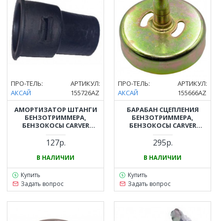
ПРО-ТЕЛЬ:
АРТИКУЛ:
ПРО-ТЕЛЬ:
АРТИКУЛ:
АКСАЙ
155726AZ
АКСАЙ
155666AZ
АМОРТИЗАТОР ШТАНГИ
БАРАБАН СЦЕПЛЕНИЯ
БЕНЗОТРИММЕРА,
БЕНЗОТРИММЕРА,
БЕНЗОКОСЫ CARVER
БЕНЗОКОСЫ CARVER
(КАРВЕР) GBC-026, GBC-033,
(КАРВЕР) GBC-033, GBC-043,
GBC-043, GBC-052
GBC-052
127р.
295р.
В НАЛИЧИИ
В НАЛИЧИИ
Купить
Купить
Задать вопрос
Задать вопрос