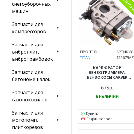
снегоуборочных
машин
Запчасти для
компрессоров
Запчасти для
виброплит,
ПРО-ТЕЛЬ:
АРТИКУЛ
TITAN
155679AZ
вибротрамбовок
КАРБЮРАТОР
Запчасти для
БЕНЗОТРИММЕРА,
БЕНЗОКОСЫ CARVER
бетономешалок
(КАРВЕР) GBC-043, GBC-052,
PBC-43, PBC-52, GBC-062
675р.
Запчасти для
В НАЛИЧИИ
газонокосилок
Запчасти для
Купить
Задать вопрос
мотопомп,
плиткорезов