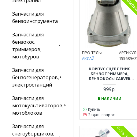
электропил
Запчасти для
бензоинструмента
Запчасти для
бензокос,
триммеров,
ПРО-ТЕЛЬ:
АРТИКУЛ
мотобуров
АКСАЙ
155689AZ
КОРПУС СЦЕПЛЕНИЯ
Запчасти для
БЕНЗОТРИММЕРА,
бензогенераторов,
БЕНЗОКОСЫ CARVER
(КАРВЕР) GBC-033, GBC-043,
электростанций
GBC-052
999р.
Запчасти для
В НАЛИЧИИ
мотокультиваторов,
Купить
мотоблоков
Задать вопрос
Запчасти для
есть заме
снегоуборщиков,