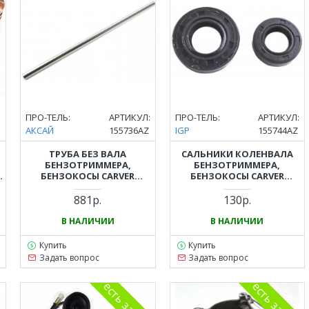
:
ПРО-ТЕЛЬ:
АРТИКУЛ:
ПРО-ТЕЛЬ:
АРТИКУЛ:
АКСАЙ
155736AZ
IGP
155744AZ
ТРУБА БЕЗ ВАЛА
САЛЬНИКИ КОЛЕНВАЛА
БЕНЗОТРИММЕРА,
БЕНЗОТРИММЕРА,
БЕНЗОКОСЫ CARVER
БЕНЗОКОСЫ CARVER
(КАРВЕР) GBC-026, GBC-033,
(КАРВЕР) GBC-043, PBC-43,
GBC-043, GBC-052
GBC-052, PBC-52
881р.
130р.
В НАЛИЧИИ
В НАЛИЧИИ
Купить
Купить
Задать вопрос
Задать вопрос
на
есть замена
есть замена