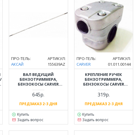
:
ПРО-ТЕЛЬ:
АРТИКУЛ:
ПРО-ТЕЛЬ:
АРТИКУЛ:
5
АКСАЙ
155639AZ
CARVER
01.011.00144
Я
ВАЛ ВЕДУЩИЙ
КРЕПЛЕНИЕ РУЧЕК
/
БЕНЗОТРИММЕРА,
БЕНЗОТРИММЕРА,
БЕНЗОКОСЫ CARVER
БЕНЗОКОСЫ CARVER
T
(КАРВЕР) GBC-026, GBC-033,
(КАРВЕР) GBC-026, GBC-033,
GBC-043, GBC-052 ( 9
GBC-043, GBC-052 (D-
645р.
319р.
ШЛИЦОВ)
ВН.26ММ)
ПРЕДЗАКАЗ 2-3 ДНЯ
ПРЕДЗАКАЗ 2-3 ДНЯ
Купить
Купить
Задать вопрос
Задать вопрос