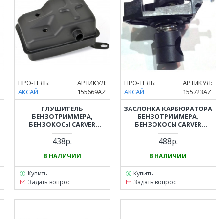
:
ПРО-ТЕЛЬ:
АРТИКУЛ:
ПРО-ТЕЛЬ:
АРТИКУЛ:
АКСАЙ
155669AZ
АКСАЙ
155723AZ
ГЛУШИТЕЛЬ
ЗАСЛОНКА КАРБЮРАТОРА
БЕНЗОТРИММЕРА,
БЕНЗОТРИММЕРА,
БЕНЗОКОСЫ CARVER
БЕНЗОКОСЫ CARVER
(КАРВЕР) GBC-043, PBC-43,
(КАРВЕР) GBC-026, GBC-033,
GBC-052, PBC-52
GBC-043, GBC-052, GBC-052
438р.
488р.
PRO
В НАЛИЧИИ
В НАЛИЧИИ
Купить
Купить
Задать вопрос
Задать вопрос