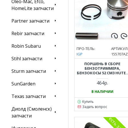
Oleo-Mac, Efco,
HomeLite запчасти
Partner запчасти
Rebir запчасти
Robin Subaru
ПРО-ТЕЛЬ:
АРТИКУЛ
IGP
155707AZ
Stihl запчасти
ПОРШЕНЬ В СБОРЕ
БЕНЗОТРИММЕРА,
Sturm запчасти
БЕНЗОКОСЫ 52 СМ3 HUTER
GGT1900 S/T, GGT2500 S/T,
GGT2900 S/T, CARVER GBC-
464р.
SunGarden
052, STURM BT8952D,
BT9152BL, ДИОЛД ТБ-2-52,
В НАЛИЧИИ
Texas запчасти
CHAMPION T514-T527
(ДИАМЕТР 44 ММ)
Купить
Задать вопрос
Диолд (Смоленск)
запчасти
есть заме