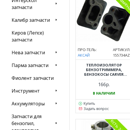
Интерскол
запчасти
Калибр запчасти
Киров (Лепсе)
запчасти
ПРО-ТЕЛЬ:
АРТИКУЛ
Нева запчасти
АКСАЙ
155734AZ
Парма запчасти
ТЕПЛОИЗОЛЯТОР
БЕНЗОТРИММЕРА,
БЕНЗОКОСЫ CARVER
Фиолент запчасти
(КАРВЕР) GBC-043, GBC-052,
PBC-43, PBC-52
166р.
Инструмент
В НАЛИЧИИ
Аккумуляторы
Купить
Задать вопрос
Запчасти для
есть заме
бензопил,