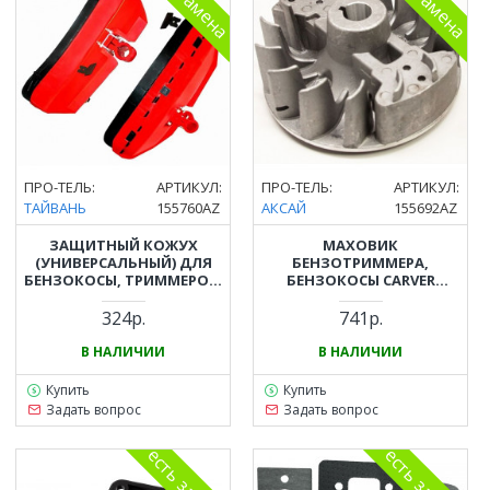
ПРО-ТЕЛЬ:
АРТИКУЛ:
ПРО-ТЕЛЬ:
АРТИКУЛ:
ТАЙВАНЬ
155760AZ
АКСАЙ
155692AZ
ЗАЩИТНЫЙ КОЖУХ
МАХОВИК
(УНИВЕРСАЛЬНЫЙ) ДЛЯ
БЕНЗОТРИММЕРА,
БЕНЗОКОСЫ, ТРИММЕРОВ,
БЕНЗОКОСЫ CARVER
ЭЛЕКТРОКОС, МОТОКОС (С
(КАРВЕР) GBC-043, PBC-43,
КРОНШТЕЙНОМ, НОЖОМ И
GBC-052, PBC-52
324р.
741р.
РЕСНИЧКАМИ)
В НАЛИЧИИ
В НАЛИЧИИ
Купить
Купить
Задать вопрос
Задать вопрос
есть замена
есть замена