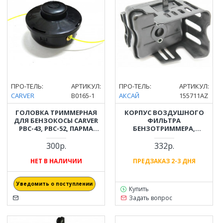
ПРО-ТЕЛЬ:
АРТИКУЛ:
ПРО-ТЕЛЬ:
АРТИКУЛ:
CARVER
B0165-1
АКСАЙ
155711AZ
ГОЛОВКА ТРИММЕРНАЯ
КОРПУС ВОЗДУШНОГО
ДЛЯ БЕНЗОКОСЫ CARVER
ФИЛЬТРА
PBC-43, PBC-52, ПАРМА
БЕНЗОТРИММЕРА,
БТК-260/330/430/520
БЕНЗОКОСЫ CARVER
(M10X1.25 ЛЕВАЯ)
(КАРВЕР) GBC-043, GBC-052 (С
300р.
332р.
ФИЛЬТРОМ)
НЕТ В НАЛИЧИИ
ПРЕДЗАКАЗ 2-3 ДНЯ
Уведомить о поступлении
Купить
Задать вопрос