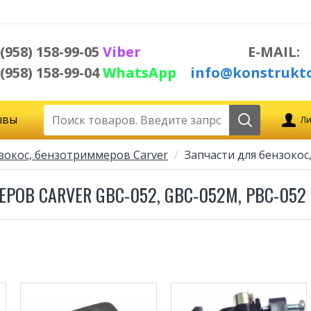
 (958) 158-99-05
Viber
E-MAIL:
 (958) 158-99-04
WhatsApp
info@konstrukto
ывы
Ли
нзокос, бензотриммеров Carver
Запчасти для бензокос
РОВ CARVER GBC-052, GBC-052M, PBC-052