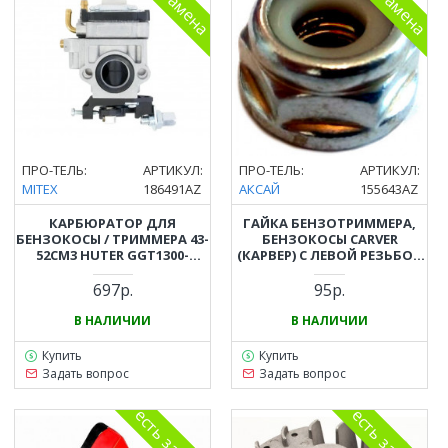
ПРО-ТЕЛЬ:
АРТИКУЛ:
ПРО-ТЕЛЬ:
АРТИКУЛ:
MITEX
186491AZ
АКСАЙ
155643AZ
КАРБЮРАТОР ДЛЯ
ГАЙКА БЕНЗОТРИММЕРА,
БЕНЗОКОСЫ / ТРИММЕРА 43-
БЕНЗОКОСЫ CARVER
52СМ3 HUTER GGT1300-
(КАРВЕР) С ЛЕВОЙ РЕЗЬБОЙ
GGT2900, PATRIOT PT545,
M10 ШАГ 1,25
PT443, PT555, CARVER GBC-
697р.
95р.
043, GBC-053
В НАЛИЧИИ
В НАЛИЧИИ
Купить
Купить
Задать вопрос
Задать вопрос
есть замена
есть замена