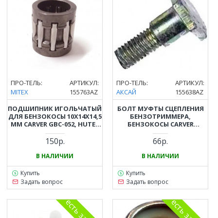
ПРО-ТЕЛЬ:
АРТИКУЛ:
ПРО-ТЕЛЬ:
АРТИКУЛ:
MITEX
155763AZ
АКСАЙ
155638AZ
ПОДШИПНИК ИГОЛЬЧАТЫЙ
БОЛТ МУФТЫ СЦЕПЛЕНИЯ
ДЛЯ БЕНЗОКОСЫ 10X14X14,5
БЕНЗОТРИММЕРА,
ММ CARVER GBC-052, HUTER
БЕНЗОКОСЫ CARVER
GGT-1900 - GGT-2900
(КАРВЕР) GBC-033, GBC-043,
GBC-052
150р.
66р.
В НАЛИЧИИ
В НАЛИЧИИ
Купить
Купить
Задать вопрос
Задать вопрос
есть замена
есть замена