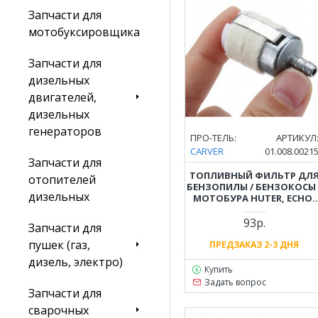
Запчасти для
мотобуксировщика
Запчасти для
дизельных
двигателей,
дизельных
генераторов
ПРО-ТЕЛЬ:
АРТИКУЛ
CARVER
01.008.0021
Запчасти для
ТОПЛИВНЫЙ ФИЛЬТР ДЛ
отопителей
БЕНЗОПИЛЫ / БЕНЗОКОСЫ 
дизельных
МОТОБУРА HUTER, ECHO,
CHAMPION, CARVER, PATRIO
И ПР. ОБЪЕМОМ
93р.
Запчасти для
ДВИГАТЕЛЯ 43-62СМ3
пушек (газ,
ПРЕДЗАКАЗ 2-3 ДНЯ
дизель, электро)
Купить
Задать вопрос
Запчасти для
сварочных