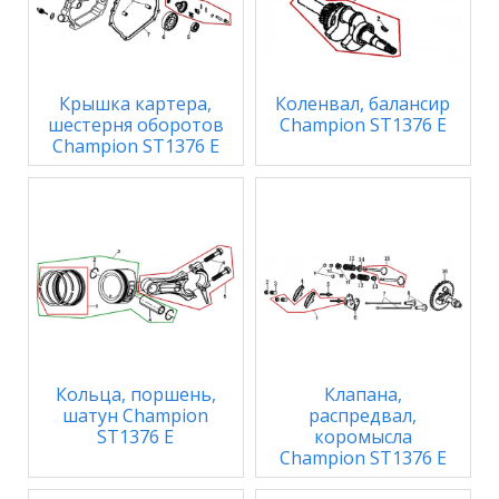
Крышка картера,
Коленвал, балансир
шестерня оборотов
Champion ST1376 E
Champion ST1376 E
Кольца, поршень,
Клапана,
шатун Champion
распредвал,
ST1376 E
коромысла
Champion ST1376 E