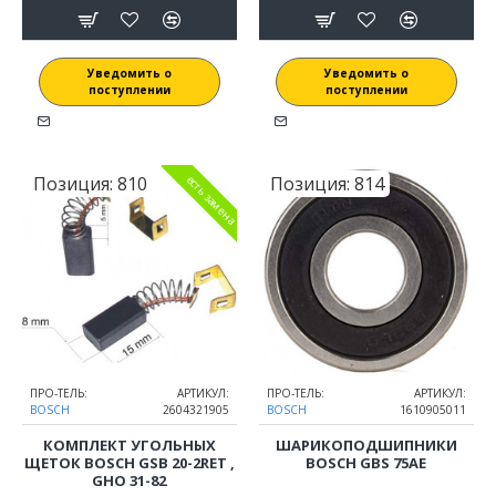
Уведомить о
Уведомить о
поступлении
поступлении
Позиция:
810
Позиция:
814
есть замена
ПРО-ТЕЛЬ:
АРТИКУЛ:
ПРО-ТЕЛЬ:
АРТИКУЛ:
BOSCH
2604321905
BOSCH
1610905011
КОМПЛЕКТ УГОЛЬНЫХ
ШАРИКОПОДШИПНИКИ
ЩЕТОК BOSCH GSB 20-2RET ,
BOSCH GBS 75AE
GHO 31-82