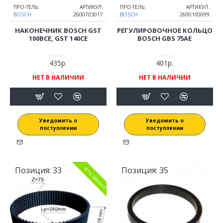
ПРО-ТЕЛЬ:
АРТИКУЛ:
ПРО-ТЕЛЬ:
АРТИКУЛ:
BOSCH
2600703017
BOSCH
2600100099
НАКОНЕЧНИК BOSCH GST
РЕГУЛИРОВОЧНОЕ КОЛЬЦО
100BCE, GST 140CE
BOSCH GBS 75AE
435р.
401р.
НЕТ В НАЛИЧИИ
НЕТ В НАЛИЧИИ
Уведомить о
Уведомить о
поступлении
поступлении
Позиция:
33
Позиция:
35
есть замена