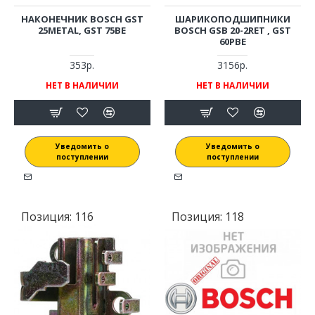
НАКОНЕЧНИК BOSCH GST
ШАРИКОПОДШИПНИКИ
25METAL, GST 75BE
BOSCH GSB 20-2RET , GST
60PBE
353р.
3156р.
НЕТ В НАЛИЧИИ
НЕТ В НАЛИЧИИ
Уведомить о
Уведомить о
поступлении
поступлении
Позиция:
116
Позиция:
118