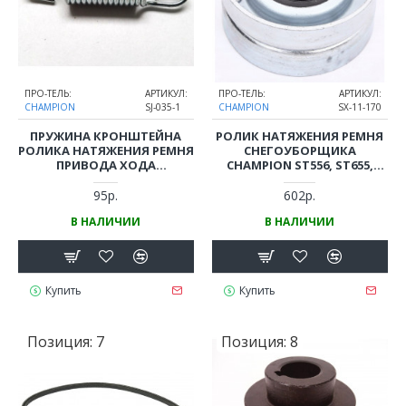
ПРО-ТЕЛЬ:
АРТИКУЛ:
ПРО-ТЕЛЬ:
АРТИКУЛ:
CHAMPION
SJ-035-1
CHAMPION
SX-11-170
ПРУЖИНА КРОНШТЕЙНА
РОЛИК НАТЯЖЕНИЯ РЕМНЯ
РОЛИКА НАТЯЖЕНИЯ РЕМНЯ
СНЕГОУБОРЩИКА
ПРИВОДА ХОДА
CHAMPION ST556, ST655,
СНЕГОУБОРЩИКА
ST656, ST656BS, ST761E,
CHAMPION ST656, ST656BS,
ST762E, ST861BS, ST1170E,
95р.
602р.
ST761E, ST762E, ST861BS,
STT1170E, ST1376Е, GS5562
В НАЛИЧИИ
В НАЛИЧИИ
STT1170E,GS5562
Купить
Купить
Позиция:
7
Позиция:
8