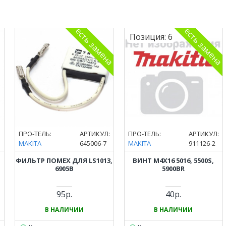
есть замена
есть замена
Позиция:
6
:
ПРО-ТЕЛЬ:
АРТИКУЛ:
ПРО-ТЕЛЬ:
АРТИКУЛ:
MAKITA
645006-7
MAKITA
911126-2
ФИЛЬТР ПОМЕХ ДЛЯ LS1013,
ВИНТ M4Х16 5016, 5500S,
6905B
5900BR
95р.
40р.
В НАЛИЧИИ
В НАЛИЧИИ