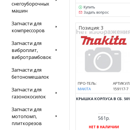
снегоуборочных
Купить
машин
Задать вопрос
Запчасти для
Позиция:
3
компрессоров
Запчасти для
виброплит,
вибротрамбовок
Запчасти для
бетономешалок
ПРО-ТЕЛЬ:
АРТИКУЛ
MAKITA
159117-7
Запчасти для
газонокосилок
КРЫШКА КОРПУСА В СБ. 501
Запчасти для
мотопомп,
561р.
плиткорезов
НЕТ В НАЛИЧИИ