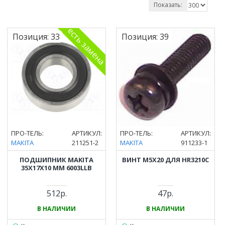
Показать:
есть замена
Позиция:
33
Позиция:
39
ПРО-ТЕЛЬ:
АРТИКУЛ:
ПРО-ТЕЛЬ:
АРТИКУЛ:
MAKITA
211251-2
MAKITA
911233-1
ПОДШИПНИК MAKITA
ВИНТ M5Х20 ДЛЯ HR3210C
35X17X10 ММ 6003LLB
512р.
47р.
В НАЛИЧИИ
В НАЛИЧИИ