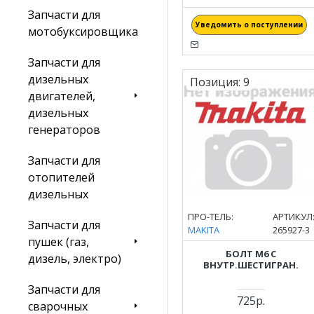
Запчасти для
Уведомить о поступлении
мотобуксировщика
Запчасти для
дизельных
Позиция:
9
двигателей,
дизельных
генераторов
Запчасти для
отопителей
дизельных
ПРО-ТЕЛЬ:
АРТИКУЛ
Запчасти для
MAKITA
265927-3
пушек (газ,
БОЛТ M6 С
дизель, электро)
ВНУТР.ШЕСТИГРАН.
Запчасти для
725р.
сварочных