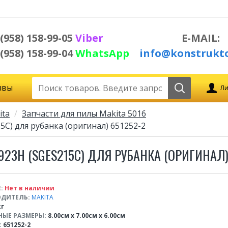
 (958) 158-99-05
Viber
E-MAIL:
 (958) 158-99-04
WhatsApp
info@konstrukto
ывы
Ли
ita
Запчасти для пилы Makita 5016
5C) для рубанка (оригинал) 651252-2
923H (SGES215C) ДЛЯ РУБАНКА (ОРИГИНАЛ)
:
Нет в наличии
ДИТЕЛЬ:
MAKITA
кг
НЫЕ РАЗМЕРЫ:
8.00см x 7.00см x 6.00см
:
651252-2