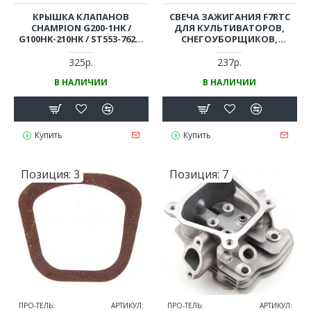
КРЫШКА КЛАПАНОВ
СВЕЧА ЗАЖИГАНИЯ F7RTC
CHAMPION G200-1HK /
ДЛЯ КУЛЬТИВАТОРОВ,
G100HK-210HK / ST553-762E,
СНЕГОУБОРЩИКОВ,
BC4311, 5512, 5712, 6712,
ВИБРОПЛИТ, БЕНЗОРЕЗОВ
PC5431, 6337F
И ПР. 4-Х ТАКТНЫХ
325р.
237р.
ДВИГАТЕЛЕЙ
В НАЛИЧИИ
В НАЛИЧИИ
Купить
Купить
Позиция:
3
Позиция:
7
ПРО-ТЕЛЬ:
АРТИКУЛ:
ПРО-ТЕЛЬ:
АРТИКУЛ: