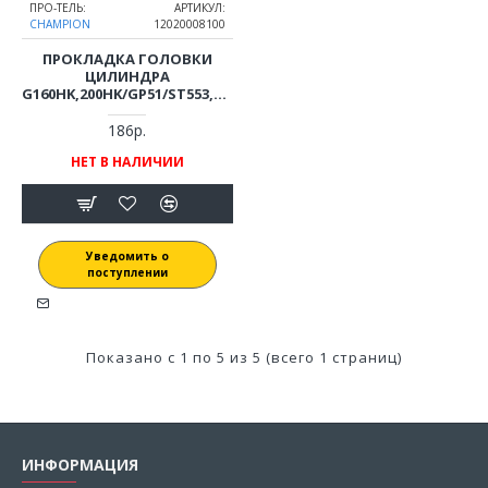
ПРО-ТЕЛЬ:
АРТИКУЛ:
CHAMPION
12020008100
ПРОКЛАДКА ГОЛОВКИ
ЦИЛИНДРА
G160HK,200HK/GP51/ST553,556,656,762Е/
ВС5511,5512 D=68 ММ
12020008100
186р.
НЕТ В НАЛИЧИИ
Уведомить о
поступлении
Показано с 1 по 5 из 5 (всего 1 страниц)
ИНФОРМАЦИЯ