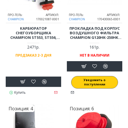
ПРО-ТЕЛЬ:
АРТИКУЛ:
ПРО-ТЕЛЬ:
АРТИКУЛ:
CHAMPION
170021087-0001
CHAMPION
170430065-0001
КАРБЮРАТОР
ПРОКЛАДКА ПОД КОРПУС
СНЕГОУБОРЩИКА
ВОЗДУШНОГО ФИЛЬТРА
CHAMPION ST553, ST556,
CHAMPION G120HK-250HK,
ST655, ST656, ST661, ST662E,
PC1151FT, 6337F, ST556-
ST762Е
ST662E
2471р.
161р.
ПРЕДЗАКАЗ 2-3 ДНЯ
НЕТ В НАЛИЧИИ
Уведомить о
поступлении
Купить
Позиция:
4
Позиция:
6