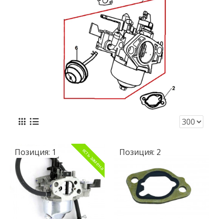
Позиция:
1
Позиция:
2
есть замена