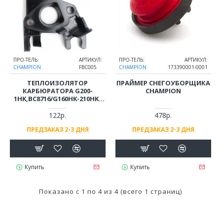
ПРО-ТЕЛЬ:
АРТИКУЛ:
ПРО-ТЕЛЬ:
АРТИКУЛ:
CHAMPION
FBC005
CHAMPION
173390001-0001
ТЕПЛОИЗОЛЯТОР
ПРАЙМЕР СНЕГОУБОРЩИКА
КАРБЮРАТОРА G200-
CHAMPION
1HK,BC8716/G160HK-210HK/
ВС5511,5512,6612,6712,8713/GP50-
82 FBC005
122р.
478р.
ПРЕДЗАКАЗ 2-3 ДНЯ
ПРЕДЗАКАЗ 2-3 ДНЯ
Купить
Купить
Показано с 1 по 4 из 4 (всего 1 страниц)