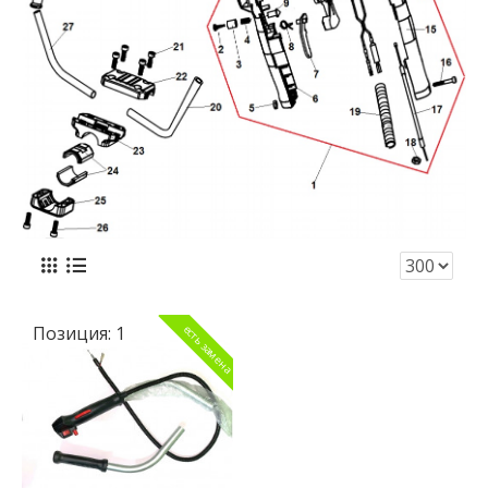
Позиция:
1
есть замена