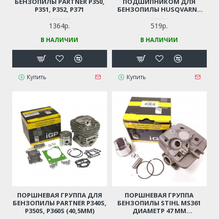
БЕНЗОПИЛЫ PARTNER P350,
ПОДШИПНИКОМ ДЛЯ
P351, P352, P371
БЕНЗОПИЛЫ HUSQVARNA
137, 142, 235, 236, 240
(КОМПЛЕКТ 2 ШТ.) (5300563-
1364р.
519р.
63)
В НАЛИЧИИ
В НАЛИЧИИ
Купить
Купить
ПОРШНЕВАЯ ГРУППА ДЛЯ
ПОРШНЕВАЯ ГРУППА
БЕНЗОПИЛЫ PARTNER P340S,
БЕНЗОПИЛЫ STIHL MS361
P350S, P360S (40,5ММ)
ДИАМЕТР 47 ММ
(11350201202)