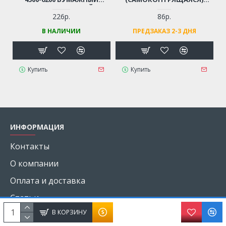
ПРЯМОУГОЛЬНЫЙ
CHAMPION, HUTER, CARVER
(74Х54Х28 ММ)
226р.
86р.
В НАЛИЧИИ
ПРЕДЗАКАЗ 2-3 ДНЯ
Купить
Купить
ИНФОРМАЦИЯ
Контакты
О компании
Оплата и доставка
Статьи
В КОРЗИНУ
Обработка персональных данных