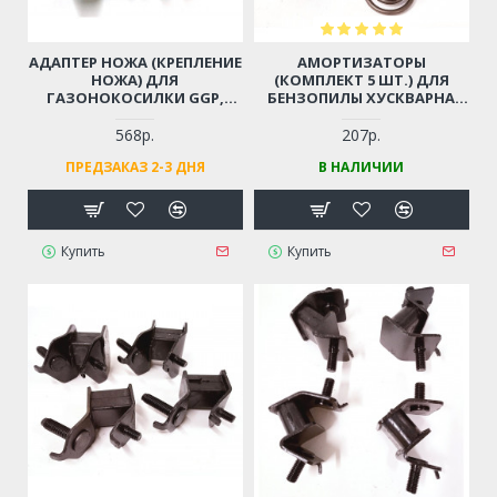
АДАПТЕР НОЖА (КРЕПЛЕНИЕ
АМОРТИЗАТОРЫ
НОЖА) ДЛЯ
(КОМПЛЕКТ 5 ШТ.) ДЛЯ
ГАЗОНОКОСИЛКИ GGP,
БЕНЗОПИЛЫ ХУСКВАРНА
STIGA, ALPINA (D-25 ММ)
5200, 5220, ШТИЛЬ 362, 440,
HUTER BS52 (И ПР.
568р.
207р.
КИТАЙСКИЕ БЕНЗОПИЛЫ 45-
ПРЕДЗАКАЗ 2-3 ДНЯ
В НАЛИЧИИ
52СМ3, ЦЫГАНКА)
Купить
Купить