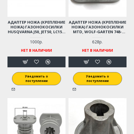
АДАПТЕР НОЖА (КРЕПЛЕНИЕ
АДАПТЕР НОЖА (КРЕПЛЕНИЕ
НОЖА) ГАЗОНОКОСИЛКИ
НОЖА) ГАЗОНОКОСИЛКИ
HUSQVARNA J50, JET50, LC153,
MTD, WOLF-GARTEN 748-
MCCULLOCH, PARTNER (D-
0376C (D-22,2 ММ)
22,2 ММ) (5815479-
1000р.
628р.
01/581547901)
НЕТ В НАЛИЧИИ
НЕТ В НАЛИЧИИ
Уведомить о
Уведомить о
поступлении
поступлении