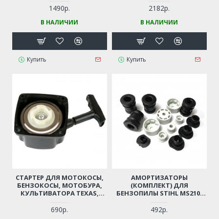
1490р.
2182р.
В НАЛИЧИИ
В НАЛИЧИИ
Купить
Купить
СТАРТЕР ДЛЯ МОТОКОСЫ,
АМОРТИЗАТОРЫ
БЕНЗОКОСЫ, МОТОБУРА,
(КОМПЛЕКТ) ДЛЯ
КУЛЬТИВАТОРА TEXAS,
БЕНЗОПИЛЫ STIHL MS210,
CHAMPION, HUTER, CARVER,
MS230, MS250, MS290, MS310,
PATRIOT, PRORAB, FUBAG,
MS390
690р.
492р.
ADA, КАЛИБР И ПР.