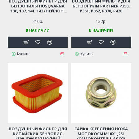
ВОЗДУШНЫЙ ФИЛЬТР ДЛЯ
ВОЗДУШНЫЙ ФИЛЬТР ДЛЯ
БЕНЗОПИЛЫ HUSQVARNA
БЕНЗОПИЛЫ PARTNER P350,
136, 137, 141, 142 (НЕЙЛОН)
P351, P352, P370, P420
(АНАЛОГ 5300299-08)
210р.
132р.
В НАЛИЧИИ
В НАЛИЧИИ
Купить
Купить
ВОЗДУШНЫЙ ФИЛЬТР ДЛЯ
ГАЙКА КРЕПЛЕНИЯ НОЖА
КИТАЙСКИХ БЕНЗОПИЛ
МОТОКОСЫ М10Х1,25L
4500-6200 БУМАЖНЫЙ
(САМОКОНТРЯЩАЯСЯ)