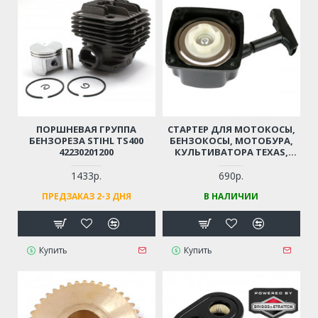
ПОРШНЕВАЯ ГРУППА
СТАРТЕР ДЛЯ МОТОКОСЫ,
БЕНЗОРЕЗА STIHL TS400
БЕНЗОКОСЫ, МОТОБУРА,
42230201200
КУЛЬТИВАТОРА TEXAS,
CHAMPION, HUTER, CARVER,
PATRIOT, PRORAB, FUBAG,
1433р.
690р.
ADA, КАЛИБР И ПР.
ПРЕДЗАКАЗ 2-3 ДНЯ
В НАЛИЧИИ
(САМОЗАПУСК-ТРЕЩЕТКА)
Купить
Купить