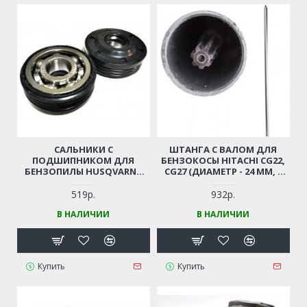
САЛЬНИКИ С
ШТАНГА С ВАЛОМ ДЛЯ
ПОДШИПНИКОМ ДЛЯ
БЕНЗОКОСЫ HITACHI CG22,
БЕНЗОПИЛЫ HUSQVARNA
CG27 (ДИАМЕТР - 24 ММ, 7
137, 142, 235, 236, 240
ШЛИЦОВ)
(КОМПЛЕКТ 2 ШТ.) (5300563-
519р.
932р.
63)
В НАЛИЧИИ
В НАЛИЧИИ
Купить
Купить