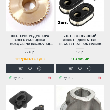
ШЕСТЕРНЯ РЕДУКТОРА
2 ШТ. ВОЗДУШНЫЙ
СНЕГОУБОРЩИКА
ФИЛЬТР ДВИГАТЕЛЯ
HUSQVARNA (5324077-63)
BRIGGSSTRATTON (593260,
ST261E/268/276, 1130STE,
798452) 550-725 SERIES ДЛЯ
5524ST, 8024STE, 9027STE,
ГАЗОНОКОСИЛКИ
2249р.
570р.
MCCULLOCH, PARTNER
HUSQVARNA, YARD-MACHINE,
ПРЕДЗАКАЗ 2-3 ДНЯ
В НАЛИЧИИ
SB240/270/300 (41 ЗУБ)
PATRIOT, CHAMPION И ПР.
Купить
Купить