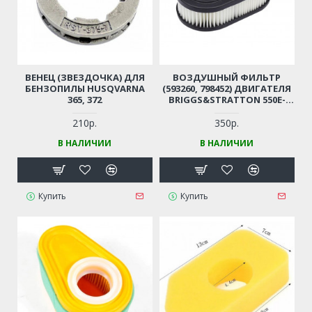
ВЕНЕЦ (ЗВЕЗДОЧКА) ДЛЯ
ВОЗДУШНЫЙ ФИЛЬТР
БЕНЗОПИЛЫ HUSQVARNA
(593260, 798452) ДВИГАТЕЛЯ
365, 372
BRIGGS&STRATTON 550E-
575EX, ДЛЯ
ГАЗОНОКОСИЛОК
210р.
350р.
HUSQVARNA, YARD-MACHINE,
В НАЛИЧИИ
В НАЛИЧИИ
PATRIOT, CHAMPION, WHITE
HUSKEE, LAWN-CHIEF,
POWER-PRO, TOWN &
COUNTRY
Купить
Купить