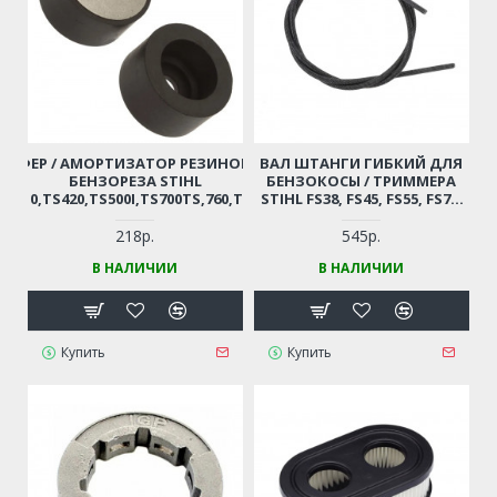
БУФЕР / АМОРТИЗАТОР РЕЗИНОВЫЙ
ВАЛ ШТАНГИ ГИБКИЙ ДЛЯ
БЕНЗОРЕЗА STIHL
БЕНЗОКОСЫ / ТРИММЕРА
TS410,TS420,TS500I,TS700TS,760,TS800
STIHL FS38, FS45, FS55, FS71,
ЗАМЕНА АРТ. 4205-790-9300
FSE60,71 (ДЛИНА - 124СМ)
218р.
545р.
В НАЛИЧИИ
В НАЛИЧИИ
Купить
Купить