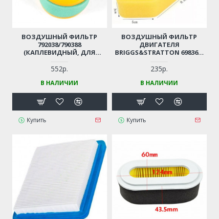
ВОЗДУШНЫЙ ФИЛЬТР
ВОЗДУШНЫЙ ФИЛЬТР
792038/790388
ДВИГАТЕЛЯ
(КАПЛЕВИДНЫЙ, ДЛЯ
BRIGGS&STRATTON 698369,
ГАЗОНОКОСОСИЛОК)
ДЛЯ ГАЗОНОКОСИЛОК 450,
ПОДХОДИТ ДЛЯ
475, 500, 550 SERIES
552р.
235р.
ДВИГАТЕЛЯ DOV 700, DOV
В НАЛИЧИИ
В НАЛИЧИИ
100602; 100800 СЕРИИ,
ARNOLD 3011-B1-0073 СЕРИИ
700750750 I/C, DOV, DOV I/C И
800, 850, 850I/C, 875
Купить
Купить