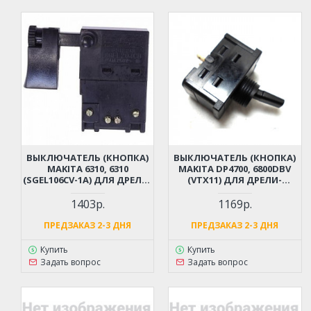
ВЫКЛЮЧАТЕЛЬ (КНОПКА)
ВЫКЛЮЧАТЕЛЬ (КНОПКА)
MAKITA 6310, 6310
MAKITA DP4700, 6800DBV
(SGEL106CV-1A) ДЛЯ ДРЕЛИ-
(VTX11) ДЛЯ ДРЕЛИ-
ШУРУПОВЕРТА И ПР.
ШУРУПОВЕРТА (ОРИГИНАЛ)
(ОРИГИНАЛ) 651256-4
651478-6
1403р.
1169р.
ПРЕДЗАКАЗ 2-3 ДНЯ
ПРЕДЗАКАЗ 2-3 ДНЯ
Купить
Купить
Задать вопрос
Задать вопрос