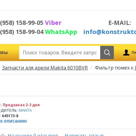
 (958) 158-99-05
Viber
E-MAIL:
 (958) 158-99-04
WhatsApp
info@konstrukto
ывы
Ли
Запчасти для дрели Makita 6010BVR
Фильтр помех к 
:
Предзаказ 2-3 дня
ДИТЕЛЬ:
MAKITA
:
645173-8
 К ОПИСАНИЮ
На основе 0 отзывов.
-
Написать отзыв