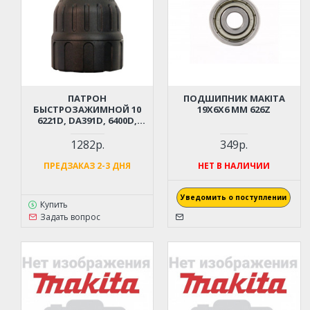
ПАТРОН
ПОДШИПНИК MAKITA
БЫСТРОЗАЖИМНОЙ 10
19X6X6 ММ 626Z
6221D, DA391D, 6400D,
DA390D
1282р.
349р.
ПРЕДЗАКАЗ 2-3 ДНЯ
НЕТ В НАЛИЧИИ
Уведомить о поступлении
Купить
Задать вопрос