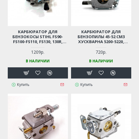
КАРБЮРАТОР ДЛЯ
КАРБЮРАТОР ДЛЯ
БЕНЗОКОСЫ STIHL FS90-
БЕНЗОПИЛЫ 45-52 СМ3
FS100-FS110, FS130, 130R,
ХУСКВАРНА 5200-5220,
КУСТОРЕЗА FS310-KM130-
HUTER, CHAMPION, CARVER,
FR130 (4180-120-0610 /
PATRIOT
1209р.
720р.
41801200610)
В НАЛИЧИИ
В НАЛИЧИИ
Купить
Купить