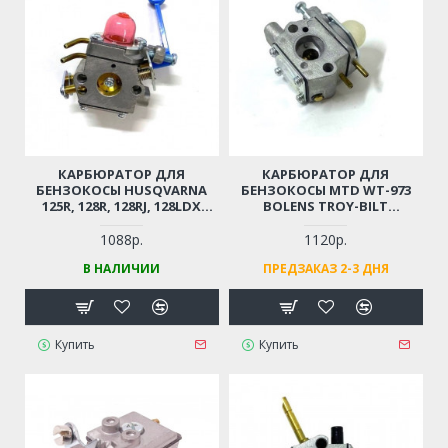
КАРБЮРАТОР ДЛЯ
КАРБЮРАТОР ДЛЯ
БЕНЗОКОСЫ HUSQVARNA
БЕНЗОКОСЫ MTD WT-973
125R, 128R, 128RJ, 128LDX
BOLENS TROY-BILT
(5450060-62 / 545006062)
CRAFTSMAN (753-06190 /
75306190)
1088р.
1120р.
В НАЛИЧИИ
ПРЕДЗАКАЗ 2-3 ДНЯ
Купить
Купить