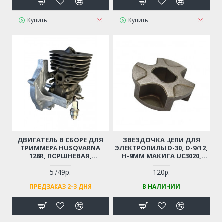
Купить
Купить
ДВИГАТЕЛЬ В СБОРЕ ДЛЯ
ЗВЕЗДОЧКА ЦЕПИ ДЛЯ
ТРИММЕРА HUSQVARNA
ЭЛЕКТРОПИЛЫ D-30, D-9/12,
128R, ПОРШНЕВАЯ,
H-9ММ МАКИТА UC3020,
КОЛЕНВАЛ, КАРТЕР, СВЕЧА
UC3520, UC4020, UC3541
И Т.Д
5749р.
120р.
ПРЕДЗАКАЗ 2-3 ДНЯ
В НАЛИЧИИ