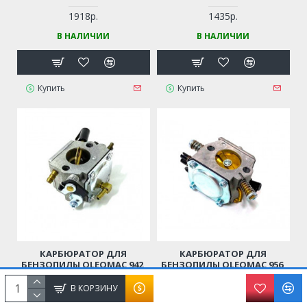
544883001)
S,137
1918р.
1435р.
В НАЛИЧИИ
В НАЛИЧИИ
Купить
Купить
КАРБЮРАТОР ДЛЯ
КАРБЮРАТОР ДЛЯ
БЕНЗОПИЛЫ OLEOMAC 942,
БЕНЗОПИЛЫ OLEOMAC 956,
946, 951
962, 965 (5001-0302A /
50010302A)
В КОРЗИНУ
1800р.
1163р.