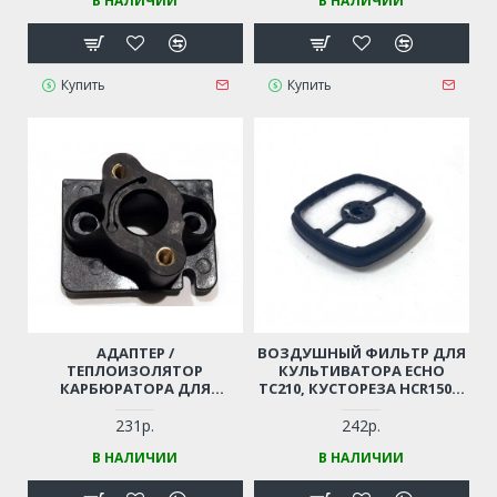
В НАЛИЧИИ
В НАЛИЧИИ
Купить
Купить
АДАПТЕР /
ВОЗДУШНЫЙ ФИЛЬТР ДЛЯ
ТЕПЛОИЗОЛЯТОР
КУЛЬТИВАТОРА ECHO
КАРБЮРАТОРА ДЛЯ
TC210, КУСТОРЕЗА HCR1500-
БЕНЗОКОСЫ / ТРИММЕРА
341, БЕНЗОКОСЫ SRM265TES
OLEO-MAC SPARTA 37, 38, 42,
(A226001410)
231р.
242р.
44 (6120-0198)
В НАЛИЧИИ
В НАЛИЧИИ