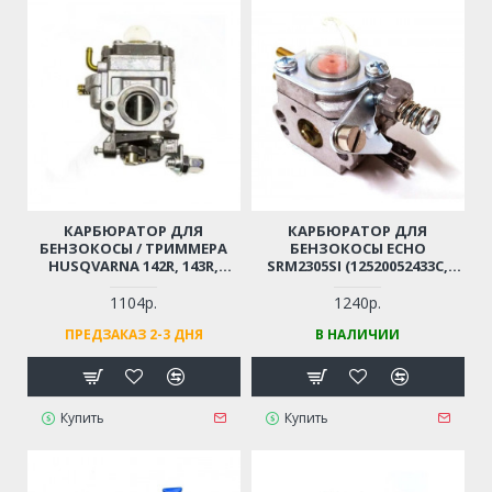
КАРБЮРАТОР ДЛЯ
КАРБЮРАТОР ДЛЯ
БЕНЗОКОСЫ / ТРИММЕРА
БЕНЗОКОСЫ ECHO
HUSQVARNA 142R, 143R,
SRM2305SI (12520052433С,
143RLL, 236R
12520052436)
1104р.
1240р.
ПРЕДЗАКАЗ 2-3 ДНЯ
В НАЛИЧИИ
Купить
Купить