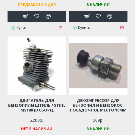
ПОДДОН ДЛЯ БЕНЗОПИЛЫ
ПРЕДЗАКАЗ 2-3 ДНЯ
В НАЛИЧИИ
180 STIHL
Купить
Купить
ДВИГАТЕЛЬ ДЛЯ
ДЕКОМПРЕССОР ДЛЯ
БЕНЗОПИЛЫ ШТИЛЬ / STIHL
БЕНЗОПИЛ И БЕНЗОКОС,
MS180 (В СБОРЕ)
ПОСАДОЧНОЕ МЕСТО 10ММ
ПОРШНЕВАЯ ГРУППА +
КОЛЕНВАЛ + СВЕЧА +
2200р.
509р.
ПОДДОН ДЛЯ БЕНЗОПИЛЫ
НЕТ В НАЛИЧИИ
В НАЛИЧИИ
180 STIHL