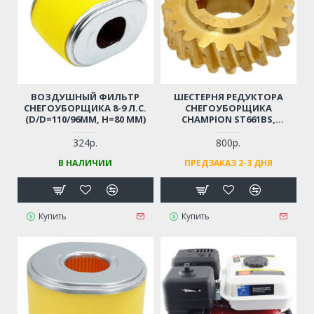
ВОЗДУШНЫЙ ФИЛЬТР
ШЕСТЕРНЯ РЕДУКТОРА
СНЕГОУБОРЩИКА 8-9 Л.С.
СНЕГОУБОРЩИКА
(D/D=110/96ММ, Н=80 ММ)
CHAMPION ST661BS,
ST761BS, BRIGGSSTRATTON
51405MA, SNAPPER 924IE,
324р.
800р.
924IR, MURRAY ML61750R,
В НАЛИЧИИ
ПРЕДЗАКАЗ 2-3 ДНЯ
ML61900R, 6240810X61,
624555X61A, CANADIANA
CH61900, 1695361, CL 61900R,
STIGA (22 ЗУБА, D19ММ,
D51ММ)
Купить
Купить