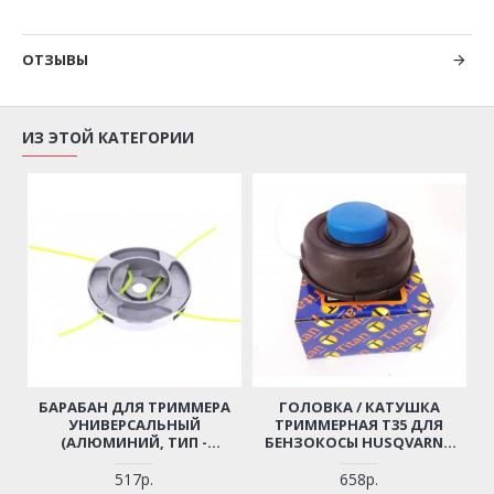
ОТЗЫВЫ
ИЗ ЭТОЙ КАТЕГОРИИ
БАРАБАН ДЛЯ ТРИММЕРА
ГОЛОВКА / КАТУШКА
УНИВЕРСАЛЬНЫЙ
ТРИММЕРНАЯ T35 ДЛЯ
(АЛЮМИНИЙ, ТИП -
БЕНЗОКОСЫ HUSQVARNA
МЕХАНИЧЕСКАЯ, СЕРИЯ -
(M10X1,25 ЛЕВАЯ)
PROFI)
517р.
658р.