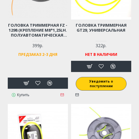
ГОЛОВКА ТРИММЕРНАЯ FZ -
ГОЛОВКА ТРИММЕРНАЯ
1298 (КРЕПЛЕНИЕ М8*1,25LH.
GT29, УНИВЕРСАЛЬНАЯ
ПОЛУАВТОМАТИЧЕСКАЯ.
ПЛАСТИК. ТОЛЩИНА ЛЕСКИ
ДО 3,0ММ. АНАЛОГ HUS T-25
399р.
322р.
MINI) М8*1,25L БЛИСТЕР
ПРЕДЗАКАЗ 2-3 ДНЯ
НЕТ В НАЛИЧИИ
Уведомить о
поступлении
Купить