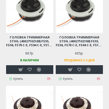
ГОЛОВКА ТРИММЕРНАЯ
ГОЛОВКА ТРИММЕРНАЯ
STIHL (40027102169) FS55,
STIHL (40027102169) FS55,
FS56, FS70 C-E, FS94 C-E, FS100,
FS56, FS70 C-E, FS94 C-E, FS100,
FS130, FS111, FS131, FS 250;
FS130, FS111, FS131, FS 250;
DOLMAR ВС337; SOLO123,125
DOLMAR ВС337; SOLO123,125
667р.
605р.
(M10*1 ЛЕВАЯ, AUTOCUT 26-
(M10*1 ЛЕВАЯ, AUTOCUT 26-
В НАЛИЧИИ
ПРЕДЗАКАЗ 2-3 ДНЯ
2)
2)
Купить
Купить