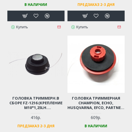
В НАЛИЧИИ
ПРЕДЗАКАЗ 2-3 ДНЯ
Купить
Купить
ГОЛОВКА ТРИММЕРН.В
ГОЛОВКА ТРИММЕРНАЯ
СБОРЕ FZ-1216 (КРЕПЛЕНИЕ
CHAMPION, ECHO,
М10*1,25LH.
HUSQVARNA, EFCO, PARTNER,
АВТОМАТИЧЕСКАЯ. EASY-
AL-KO, TEXAS, PATRIOT, DDE,
HEAD С МЕТАЛЛИЧЕСКИМ
HONDA, HOMELITE, ALPINA
416р.
609р.
УПОРОМ. ТОЛЩИНА ЛЕСКИ
(ГАЙКА М10*1,25 ЛЕВАЯ,
ПРЕДЗАКАЗ 2-3 ДНЯ
В НАЛИЧИИ
ДО 2,4ММ)
СЕРИЯ PROLINE)