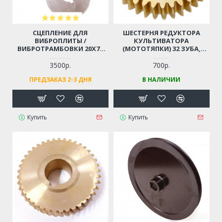
СЦЕПЛЕНИЕ ДЛЯ
ШЕСТЕРНЯ РЕДУКТОРА
ВИБРОПЛИТЫ /
КУЛЬТИВАТОРА
ВИБРОТРАМБОВКИ 20X79
(МОТОТЯПКИ) 32 ЗУБА,
ММ
D=19ММ, D=56ММ, ПОД
ШЛИЦЫ
3500р.
700р.
ПРЕДЗАКАЗ 2-3 ДНЯ
В НАЛИЧИИ
Купить
Купить