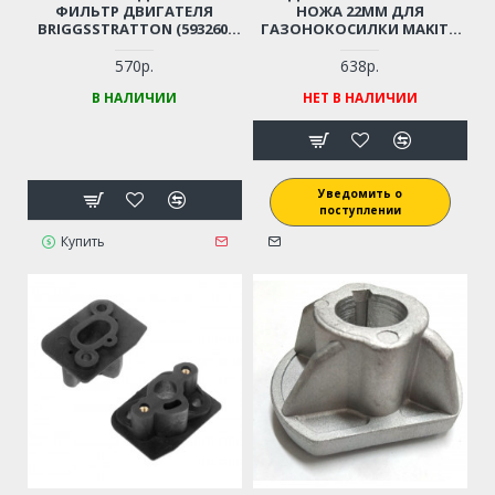
ФИЛЬТР ДВИГАТЕЛЯ
НОЖА 22ММ ДЛЯ
BRIGGSSTRATTON (593260,
ГАЗОНОКОСИЛКИ MAKITA
798452) 550-725 SERIES ДЛЯ
PLM4616-PLM4628
ГАЗОНОКОСИЛКИ
570р.
638р.
HUSQVARNA, YARD-MACHINE,
В НАЛИЧИИ
НЕТ В НАЛИЧИИ
PATRIOT, CHAMPION И ПР.
Уведомить о
поступлении
Купить