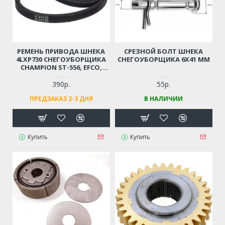
РЕМЕНЬ ПРИВОДА ШНЕКА
СРЕЗНОЙ БОЛТ ШНЕКА
4LXP730 СНЕГОУБОРЩИКА
СНЕГОУБОРЩИКА 6X41 ММ
CHAMPION ST-556, EFCO,
FORZA, PATRIOT, ЦЕЛИНА,
ELITECH (СМ. ОПИСАНИЕ)
390р.
55р.
ПРЕДЗАКАЗ 2-3 ДНЯ
В НАЛИЧИИ
Купить
Купить