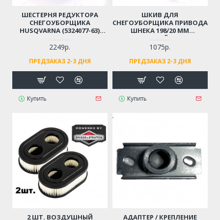
ШЕСТЕРНЯ РЕДУКТОРА
ШКИВ ДЛЯ
СНЕГОУБОРЩИКА
СНЕГОУБОРЩИКА ПРИВОДА
HUSQVARNA (5324077-63)
ШНЕКА 198/20 ММ
ST261E/268/276, 1130STE,
СТАЛЬНОЙ SJ-039
5524ST, 8024STE, 9027STE,
2249р.
1075р.
MCCULLOCH, PARTNER
ПРЕДЗАКАЗ 2-3 ДНЯ
ПРЕДЗАКАЗ 2-3 ДНЯ
SB240/270/300 (41 ЗУБ)
Купить
Купить
2 ШТ. ВОЗДУШНЫЙ
АДАПТЕР / КРЕПЛЕНИЕ