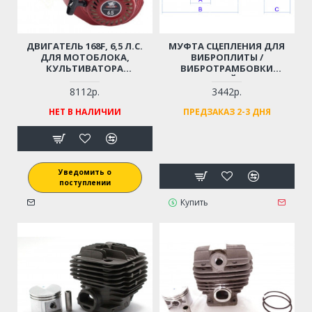
ДВИГАТЕЛЬ 168F, 6,5 Л.С.
МУФТА СЦЕПЛЕНИЯ ДЛЯ
ДЛЯ МОТОБЛОКА,
ВИБРОПЛИТЫ /
КУЛЬТИВАТОРА
ВИБРОТРАМБОВКИ
ВИБРОПЛИТЫ,
(ПОСАДОЧНЫЙ ДИАМЕТР -
СНЕГОУБОРЩИКА (ВАЛ - 20
15 ММ)
8112р.
3442р.
ММ, ШПОНКА; С ДАТЧИКОМ
НЕТ В НАЛИЧИИ
ПРЕДЗАКАЗ 2-3 ДНЯ
УРОВНЯ МАСЛА! СТАЛЬНОЙ
РАСПРЕДВАЛ!)
Уведомить о
поступлении
Купить