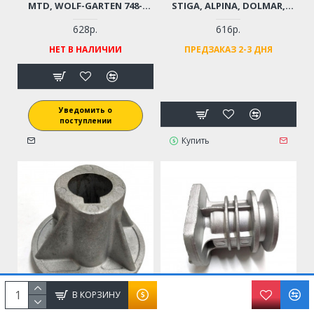
MTD, WOLF-GARTEN 748-
STIGA, ALPINA, DOLMAR,
0376C (D-22,2 ММ)
MAKITA, CASTEL GARDEN,
HONDA (D-22,5 ММ)
628р.
616р.
НЕТ В НАЛИЧИИ
ПРЕДЗАКАЗ 2-3 ДНЯ
Уведомить о
поступлении
Купить
В КОРЗИНУ
АДАПТЕР НОЖА (КРЕПЛЕНИЕ
АДАПТЕР НОЖА (КРЕПЛЕНИЕ