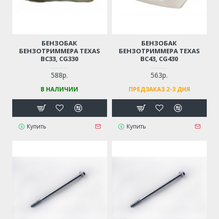
БЕНЗОБАК
БЕНЗОБАК
БЕНЗОТРИММЕРА TEXAS
БЕНЗОТРИММЕРА TEXAS
BC33, CG330
BC43, CG430
588р.
563р.
В НАЛИЧИИ
ПРЕДЗАКАЗ 2-3 ДНЯ
Купить
Купить