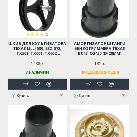
ШКИВ ДЛЯ КУЛЬТИВАТОРА
АМОРТИЗАТОР ШТАНГИ
TEXAS LILLI 530, 532, 572,
БЕНЗОТРИММЕРА TEXAS
TX501, TX601, TX602,
BC43, CG430 (D-28ММ)
CHAMPION BC6611, BC6712,
BC6612H, BC7712, BC7612H,
1488р.
132р.
CARVER T-650R, T-651R
В НАЛИЧИИ
ПРЕДЗАКАЗ 2-3 ДНЯ
Купить
Купить