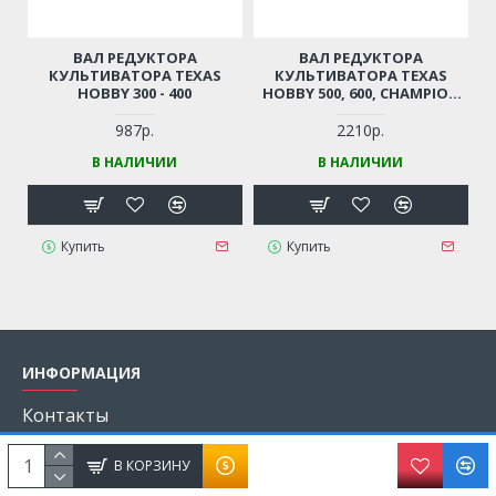
ВАЛ РЕДУКТОРА
ВАЛ РЕДУКТОРА
КУЛЬТИВАТОРА TEXAS
КУЛЬТИВАТОРА TEXAS
HOBBY 300 - 400
HOBBY 500, 600, CHAMPION
BC5602, CARVER T-550R
987р.
2210р.
В НАЛИЧИИ
В НАЛИЧИИ
Купить
Купить
ИНФОРМАЦИЯ
Контакты
О компании
В КОРЗИНУ
Оплата и доставка