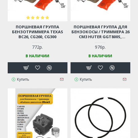
ПОРШНЕВАЯ ГРУППА
ПОРШНЕВАЯ ГРУППА ДЛЯ
БЕНЗОТРИММЕРА TEXAS
БЕНЗОКОСЫ / ТРИММЕРА 26
BC26, CG260, CG300
СМ3 HUTER GGT800S,
GGT800T, TEXAS BC26, CG260,
CG300, CHAMPION T252, T256,
772р.
976р.
STURM BT8926, BT9126BL,
В НАЛИЧИИ
В НАЛИЧИИ
CARVER GBC-026, GBC-026B
(ДИАМЕТР 34 ММ)
Купить
Купить