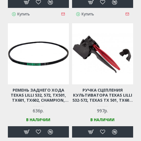
Купить
Купить
РЕМЕНЬ ЗАДНЕГО ХОДА
РУЧКА СЦЕПЛЕНИЯ
TEXAS LILLI 532, 572, TX501,
КУЛЬТИВАТОРА TEXAS LILLI
TX601, TX602, CHAMPION,
532-572, TEXAS TX 501, TX602,
КАМА, STURM, CARVER,
CHAMPION BC5602, BC6712,
ЭНЕРГОМАШ (10X925 ММ,
BC6612H, BC7712
636р.
997р.
РЕЗИНОВЫЙ)
(СДВОЕННАЯ)
В НАЛИЧИИ
В НАЛИЧИИ