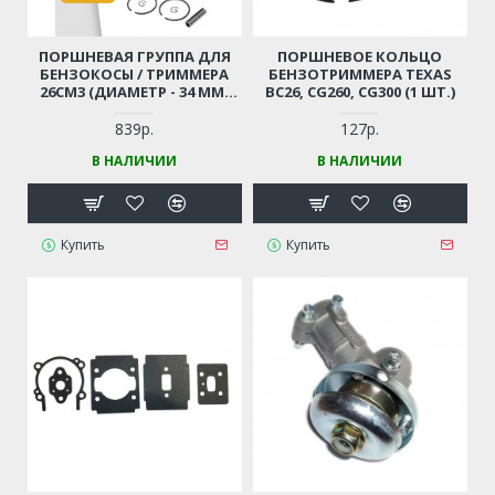
ПОРШНЕВАЯ ГРУППА ДЛЯ
ПОРШНЕВОЕ КОЛЬЦО
БЕНЗОКОСЫ / ТРИММЕРА
БЕНЗОТРИММЕРА TEXAS
26СМ3 (ДИАМЕТР - 34 ММ)
BC26, CG260, CG300 (1 ШТ.)
FORZA BC F-260, BK260,
HUTER GGT800, CARVER
839р.
127р.
GBC026, CHAMPION T252,
В НАЛИЧИИ
В НАЛИЧИИ
СОЮЗ 9226
Купить
Купить