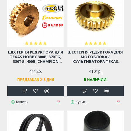
ШЕСТЕРНЯ РЕДУКТОРА ДЛЯ
ШЕСТЕРНЯ РЕДУКТОРА ДЛЯ
TEXAS HOBBY 300B, 370TG,
МОТОБЛОКА /
380TG, 400B, CHAMPION
КУЛЬТИВАТОРА TEXAS
BC4401, КАЛИБР
HOBBY 500-600, ЦЕЛИНА 500Л
МК3,5(TIYA).22;
(30 ЗУБЬЕВ, D-25ММ, D-
4112р.
4101р.
МК5,0(WD).230
81ММ)
ПРЕДЗАКАЗ 2-3 ДНЯ
В НАЛИЧИИ
Купить
Купить