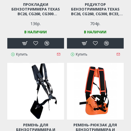
ПРОКЛАДКИ
РЕДУКТОР
БЕНЗОТРИММЕРА TEXAS
БЕНЗОТРИММЕРА TEXAS
BC26, CG260, CG300
BC26, CG260, CG300, BC33,
(КОМПЛЕКТ)
CG330 (9 ШЛИЦОВ, DВН. 26
ММ)
136р.
704р.
В НАЛИЧИИ
В НАЛИЧИИ
Купить
Купить
РЕМЕНЬ ДЛЯ
РЕМЕНЬ-РЮКЗАК ДЛЯ
БЕНЗОТРИММЕРА И
БЕНЗОТРИММЕРА И