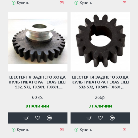
Купить
Купить
ШЕСТЕРНЯ ЗАДНЕГО ХОДА
ШЕСТЕРНЯ ЗАДНЕГО ХОДА
КУЛЬТИВАТОРА TEXAS LILLI
КУЛЬТИВАТОРА TEXAS LILLI
532, 572, TX501, TX601,
532-572, TX501-TX601,
HOBBY 500BR, 500TGR, 600BR,
CHAMPION BC5512, BC5712,
CHAMPION BC5512, BC5712,
BC5602, BC6712, BC6612H,
607р.
266р.
BC5602, BC6712, BC6612H,
BC7712, BC7612H, CARVER T-
В НАЛИЧИИ
В НАЛИЧИИ
BC7712, BC7612H, CARVER T-
550R, T-650R, T-651R (МАЛАЯ)
550R, T-650R, T-651R
Купить
Купить