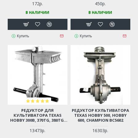
BC5712, BC6712, BC6612H,
172р.
450р.
BC7712, BC7612H, CARVER T-
В НАЛИЧИИ
В НАЛИЧИИ
550R, T-650R, T-651R (МАЛАЯ)
Купить
Купить
РЕДУКТОР ДЛЯ
РЕДУКТОР КУЛЬТИВАТОРА
КУЛЬТИВАТОРА TEXAS
TEXAS HOBBY 500, HOBBY
HOBBY 300B, 370TG, 380TG,
600, CHAMPION BC5602
400B, CHAMPION BC4401,
CARVER T-400, T-450
13473р.
16303р.