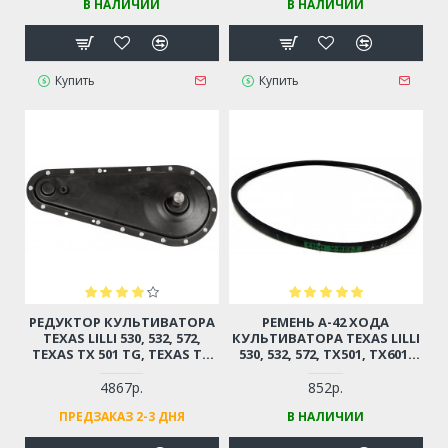
В НАЛИЧИИ
В НАЛИЧИИ
Купить
Купить
РЕДУКТОР КУЛЬТИВАТОРА
РЕМЕНЬ А-42 ХОДА
TEXAS LILLI 530, 532, 572,
КУЛЬТИВАТОРА TEXAS LILLI
TEXAS TX 501 TG, TEXAS TX
530, 532, 572, TX501, TX601,
601 TG, TX602, CHAMPION
TX602, CHAMPION, КАМА,
BC6611, BC6712, BC6612H,
STURM, CARVER,
4867р.
852р.
BC7712, BC7612H, CARVER T-
ЭНЕРГОМАШ (РЕЗИНА)
ПРЕДЗАКАЗ 2-3 ДНЯ
В НАЛИЧИИ
650R, T-651R