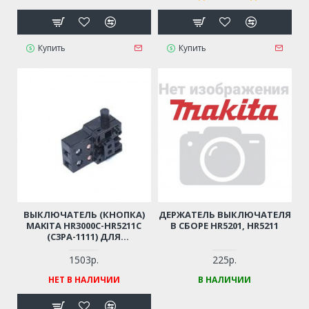
Купить
Купить
ВЫКЛЮЧАТЕЛЬ (КНОПКА)
ДЕРЖАТЕЛЬ ВЫКЛЮЧАТЕЛЯ
MAKITA HR3000C-HR5211C
В СБОРЕ HR5201, HR5211
(C3PA-1111) ДЛЯ
ПЕРФОРАТОРА (ОРИГИНАЛ)
650676-9
1503р.
225р.
НЕТ В НАЛИЧИИ
В НАЛИЧИИ