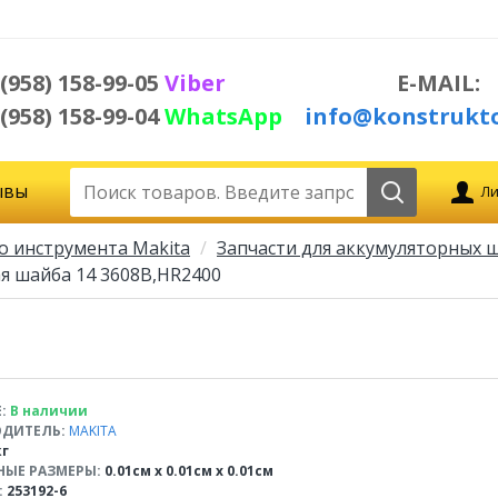
 (958) 158-99-05
Viber
E-MAIL:
 (958) 158-99-04
WhatsApp
info@konstrukto
ывы
Ли
о инструмента Makita
Запчасти для аккумуляторных ш
я шайба 14 3608B,HR2400
:
В наличии
ДИТЕЛЬ:
MAKITA
кг
НЫЕ РАЗМЕРЫ:
0.01см x 0.01см x 0.01см
:
253192-6