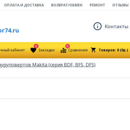
ОПЛАТА И ДОСТАВКА
ВОЗВРАТ/ОБМЕН
РЕМОНТ
ОТЗЫВЫ
Контакты
r74.ru
0
0
чный кабинет
Закладки
Сравнения
Товаров: 0 (0р.)
уруповертов Makita (серия BDF, BFS, DFS)