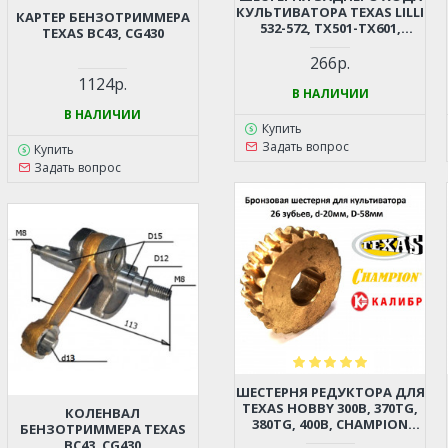
КУЛЬТИВАТОРА TEXAS LILLI
КАРТЕР БЕНЗОТРИММЕРА
532-572, TX501-TX601,
TEXAS BC43, CG430
CHAMPION BC5512, BC5712,
BC5602, BC6712, BC6612H,
266р.
BC7712, BC7612H, CARVER T-
1124р.
550R, T-650R, T-651R (МАЛАЯ)
В НАЛИЧИИ
В НАЛИЧИИ
Купить
Задать вопрос
Купить
Задать вопрос
ШЕСТЕРНЯ РЕДУКТОРА ДЛЯ
TEXAS HOBBY 300B, 370TG,
КОЛЕНВАЛ
380TG, 400B, CHAMPION
БЕНЗОТРИММЕРА TEXAS
BC4401, КАЛИБР
BC43, CG430