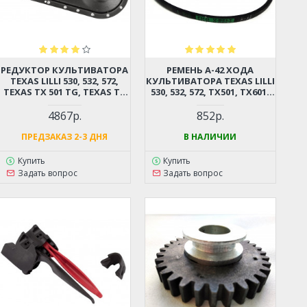
РЕДУКТОР КУЛЬТИВАТОРА
РЕМЕНЬ А-42 ХОДА
TEXAS LILLI 530, 532, 572,
КУЛЬТИВАТОРА TEXAS LILLI
TEXAS TX 501 TG, TEXAS TX
530, 532, 572, TX501, TX601,
601 TG, TX602, CHAMPION
TX602, CHAMPION, КАМА,
BC6611, BC6712, BC6612H,
STURM, CARVER,
4867р.
852р.
BC7712, BC7612H, CARVER T-
ЭНЕРГОМАШ (РЕЗИНА)
650R, T-651R
ПРЕДЗАКАЗ 2-3 ДНЯ
В НАЛИЧИИ
Купить
Купить
Задать вопрос
Задать вопрос