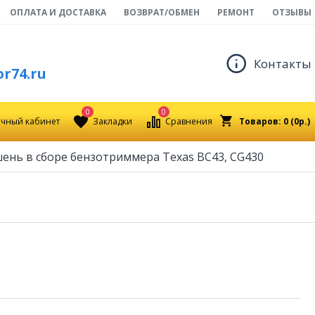
ОПЛАТА И ДОСТАВКА
ВОЗВРАТ/ОБМЕН
РЕМОНТ
ОТЗЫВЫ
Контакты
r74.ru
0
0
чный кабинет
Закладки
Сравнения
Товаров: 0 (0р.)
ень в сборе бензотриммера Texas BC43, CG430