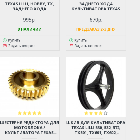
TEXAS LILLI, HOBBY, TX,
ЗАДНЕГО ХОДА
ЗАДНЕГО ХОДА
КУЛЬТИВАТОРА TEXAS
(МЕТАЛЛИЧЕСКАЯ)
HOBBY 500BR, 500TGR, 600BR
(МАЛАЯ)
995р.
670р.
В НАЛИЧИИ
ПРЕДЗАКАЗ 2-3 ДНЯ
Купить
Купить
Задать вопрос
Задать вопрос
ШЕСТЕРНЯ РЕДУКТОРА ДЛЯ
ШКИВ ДЛЯ КУЛЬТИВАТОРА
МОТОБЛОКА /
TEXAS LILLI 530, 532, 572,
КУЛЬТИВАТОРА TEXAS
TX501, TX601, TX602,
HOBBY 500-600, ЦЕЛИНА
CHAMPION BC6611, BC6712,