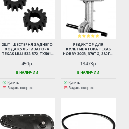
2ШТ. ШЕСТЕРНЯ ЗАДНЕГО
РЕДУКТОР ДЛЯ
ХОДА КУЛЬТИВАТОРА
КУЛЬТИВАТОРА TEXAS
TEXAS LILLI 532-572, TX501-
HOBBY 300B, 370TG, 380TG,
TX601, CHAMPION BC5512,
400B, CHAMPION BC4401,
BC5712, BC6712, BC6612H,
CARVER T-400, T-450
450р.
13473р.
BC7712, BC7612H, CARVER T-
550R, T-650R, T-651R (МАЛАЯ)
В НАЛИЧИИ
В НАЛИЧИИ
Купить
Купить
Задать вопрос
Задать вопрос