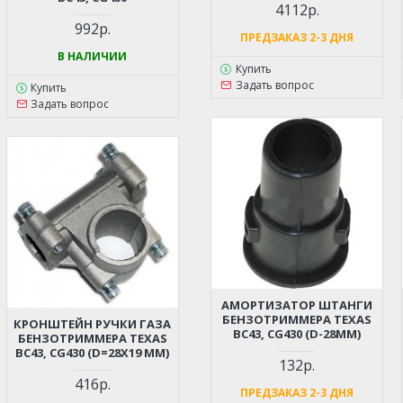
МК3,5(TIYA).22;
4112р.
МК5,0(WD).230
992р.
ПРЕДЗАКАЗ 2-3 ДНЯ
В НАЛИЧИИ
Купить
Задать вопрос
Купить
Задать вопрос
АМОРТИЗАТОР ШТАНГИ
БЕНЗОТРИММЕРА TEXAS
КРОНШТЕЙН РУЧКИ ГАЗА
BC43, CG430 (D-28ММ)
БЕНЗОТРИММЕРА TEXAS
BC43, CG430 (D=28X19 ММ)
132р.
416р.
ПРЕДЗАКАЗ 2-3 ДНЯ