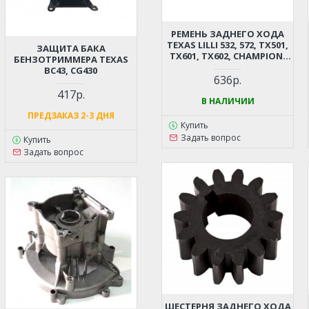
РЕМЕНЬ ЗАДНЕГО ХОДА
TEXAS LILLI 532, 572, TX501,
ЗАЩИТА БАКА
TX601, TX602, CHAMPION,
БЕНЗОТРИММЕРА TEXAS
КАМА, STURM, CARVER,
BC43, CG430
ЭНЕРГОМАШ (10X925 ММ,
636р.
РЕЗИНОВЫЙ)
417р.
В НАЛИЧИИ
ПРЕДЗАКАЗ 2-3 ДНЯ
Купить
Задать вопрос
Купить
Задать вопрос
ШЕСТЕРНЯ ЗАДНЕГО ХОДА