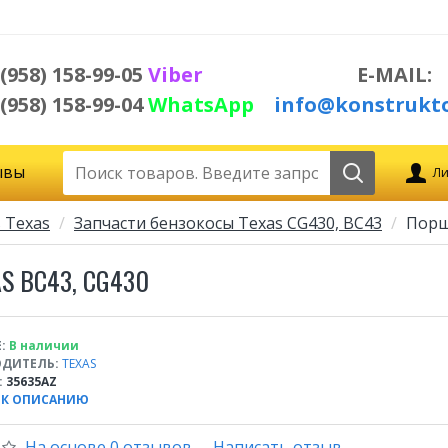
 (958) 158-99-05
Viber
E-MAIL:
 (958) 158-99-04
WhatsApp
info@konstrukto
ывы
Ли
 Texas
Запчасти бензокосы Texas CG430, BC43
Порш
S BC43, CG430
:
В наличии
ДИТЕЛЬ:
TEXAS
:
35635AZ
 К ОПИСАНИЮ
На основе 0 отзывов.
-
Написать отзыв