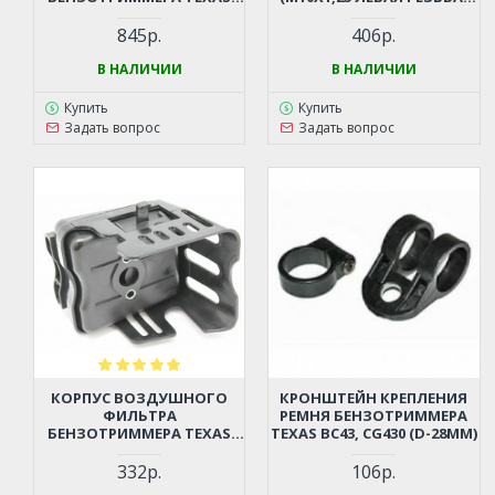
BC43, CG430
ДИАМЕТР ЛЕСКИ ДО 3ММ)
845р.
406р.
В НАЛИЧИИ
В НАЛИЧИИ
Купить
Купить
Задать вопрос
Задать вопрос
КОРПУС ВОЗДУШНОГО
КРОНШТЕЙН КРЕПЛЕНИЯ
ФИЛЬТРА
РЕМНЯ БЕНЗОТРИММЕРА
БЕНЗОТРИММЕРА TEXAS
TEXAS BC43, CG430 (D-28ММ)
BC43, CG430
332р.
106р.