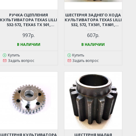
РУЧКА СЦЕПЛЕНИЯ
ШЕСТЕРНЯ ЗАДНЕГО ХОДА
КУЛЬТИВАТОРА TEXAS LILLI
КУЛЬТИВАТОРА TEXAS LILLI
532-572, TEXAS TX 501,
532, 572, TX501, TX601,
TX602, CHAMPION BC5602,
HOBBY 500BR, 500TGR,
BC6712, BC6612H, BC7712
600BR, CHAMPION BC5512,
997р.
607р.
(СДВОЕННАЯ)
BC5712, BC5602, BC6712,
BC6612H, BC7712, BC7612H,
В НАЛИЧИИ
В НАЛИЧИИ
CARVER T-550R, T-650R, T-
651R
Купить
Купить
Задать вопрос
Задать вопрос
ШЕСТЕРНЯ КУЛЬТИВАТОРА
ШЕСТЕРНЯ МАЛАЯ