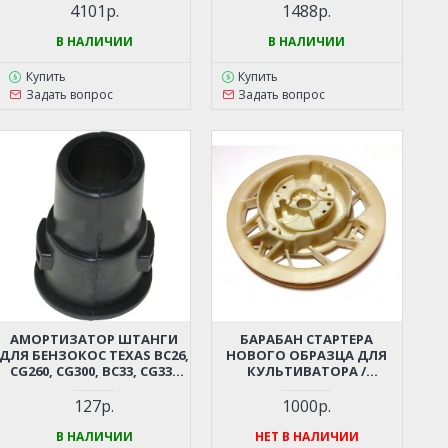
500Л (30 ЗУБЬЕВ, D-25ММ, D-
BC6612H, BC7712, BC7612H,
4101р.
1488р.
81ММ)
CARVER T-650R, T-651R
В НАЛИЧИИ
В НАЛИЧИИ
Купить
Купить
Задать вопрос
Задать вопрос
АМОРТИЗАТОР ШТАНГИ
БАРАБАН СТАРТЕРА
ДЛЯ БЕНЗОКОС TEXAS BC26,
НОВОГО ОБРАЗЦА ДЛЯ
CG260, CG300, BC33, CG330
КУЛЬТИВАТОРА /
(DВН. - 26 ММ)
МОТОБЛОКА TEXAS
127р.
1000р.
В НАЛИЧИИ
НЕТ В НАЛИЧИИ