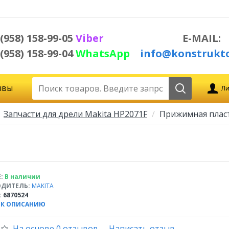
 (958) 158-99-05
Viber
E-MAIL:
 (958) 158-99-04
WhatsApp
info@konstrukto
ывы
Ли
Запчасти для дрели Makita HP2071F
Прижимная пласт
:
В наличии
ДИТЕЛЬ:
MAKITA
:
6870524
 К ОПИСАНИЮ
На основе 0 отзывов.
-
Написать отзыв