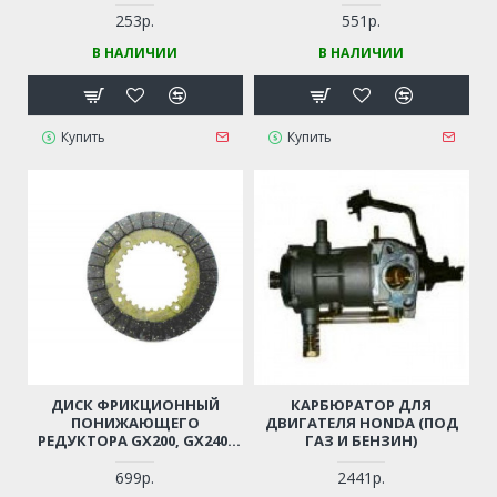
(МЕТАЛЛИЧЕСКИЕ ШЛИЦЫ
(МЕТАЛЛИЧЕСКИЕ ШЛИЦЫ
СНАРУЖИ)
ВНУТРЬ)
253р.
551р.
В НАЛИЧИИ
В НАЛИЧИИ
Купить
Купить
ДИСК ФРИКЦИОННЫЙ
КАРБЮРАТОР ДЛЯ
ПОНИЖАЮЩЕГО
ДВИГАТЕЛЯ HONDA (ПОД
РЕДУКТОРА GX200, GX240,
ГАЗ И БЕНЗИН)
GX270
699р.
2441р.