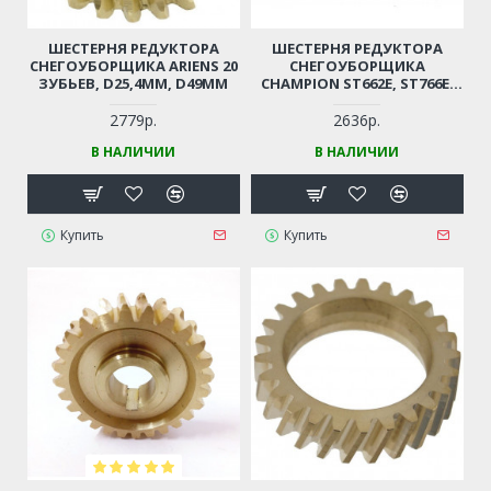
ШЕСТЕРНЯ РЕДУКТОРА
ШЕСТЕРНЯ РЕДУКТОРА
СНЕГОУБОРЩИКА ARIENS 20
СНЕГОУБОРЩИКА
ЗУБЬЕВ, D25,4ММ, D49ММ
CHAMPION ST662E, ST766E,
SUNGARDEN STG6070,
STG6570, ST6562S/ES,
2779р.
2636р.
ST55002S, ST5556S, DDE
В НАЛИЧИИ
В НАЛИЧИИ
ST6561L/LE, NOMAD
KCST65003 (24 ЗУБЬЕВ,
D22ММ, D66ММ)
Купить
Купить