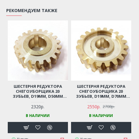
РЕКОМЕНДУЕМ ТАКЖЕ
ШЕСТЕРНЯ РЕДУКТОРА
ШЕСТЕРНЯ РЕДУКТОРА
СНЕГОУБОРЩИКА 20
СНЕГОУБОРЩИКА 20
ЗУБЬЕВ, D19ММ, D50ММ
ЗУБЬЕВ, D19ММ, D70ММ
ДЛЯ CHAMPION, ЦЕЛИНА,
ДЛЯ SUNGARDEN, DDE,
КАЛИБР, DDE, CRAFTSMAN,
CHAMPION, PATRIOT,
2320р.
2550р.
2708р.
MASTERYARD, NOMAD,
PRORAB, FORZA, HUTER И ДР.
В НАЛИЧИИ
В НАЛИЧИИ
REDVERG, EUROSYSTEMS,
PATRIOT, DAEWOO, HUTER И
ДР.