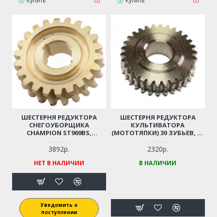
Купить
Купить
ШЕСТЕРНЯ РЕДУКТОРА
ШЕСТЕРНЯ РЕДУКТОРА
СНЕГОУБОРЩИКА
КУЛЬТИВАТОРА
CHAMPION ST969BS,
(МОТОТЯПКИ) 30 ЗУБЬЕВ, D-
ST1074BS, ST1076BS,
19ММ, D-52ММ
SIMPLICITY SIH1528SE, L1528,
3892р.
2320р.
BRIGGSSTRATTON 53730MA,
НЕТ В НАЛИЧИИ
В НАЛИЧИИ
SNAPPER I924EX, MURRAY
MM741450, MM691150,
MH61900, CANADIANA CM
741350, CL841650S, CM 691150
(22 ЗУБА, D25,4ММ, D79)
Уведомить о
поступлении