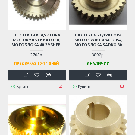
ШЕСТЕРНЯ РЕДУКТОРА
ШЕСТЕРНЯ РЕДУКТОРА
МОТОКУЛЬТИВАТОРА,
МОТОКУЛЬТИВАТОРА,
МОТОБЛОКА 40 ЗУБЬЕВ,
МОТОБЛОКА SADKO 30
D17ММ, D85ММ
ЗУБЬЕВ, D25ММ, D83ММ
2708р.
3892р.
ПРЕДЗАКАЗ 10-14 ДНЕЙ
В НАЛИЧИИ
Купить
Купить