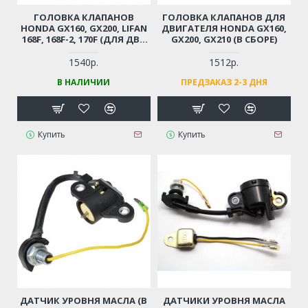
ГОЛОВКА КЛАПАНОВ
ГОЛОВКА КЛАПАНОВ ДЛЯ
HONDA GX160, GX200, LIFAN
ДВИГАТЕЛЯ HONDA GX160,
168F, 168F-2, 170F (ДЛЯ ДВС
GX200, GX210 (В СБОРЕ)
МОТОБЛОКА /
СНЕГОУБОРЩИКА /
1540р.
1512р.
ГЕНЕРАТОРА, ВИБРОПЛИТЫ,
В НАЛИЧИИ
ПРЕДЗАКАЗ 2-3 ДНЯ
МОТОПОМПЫ
МОЩНОСТЬЮ 5-7 Л.С.)
Купить
Купить
ДАТЧИК УРОВНЯ МАСЛА (В
ДАТЧИКИ УРОВНЯ МАСЛА