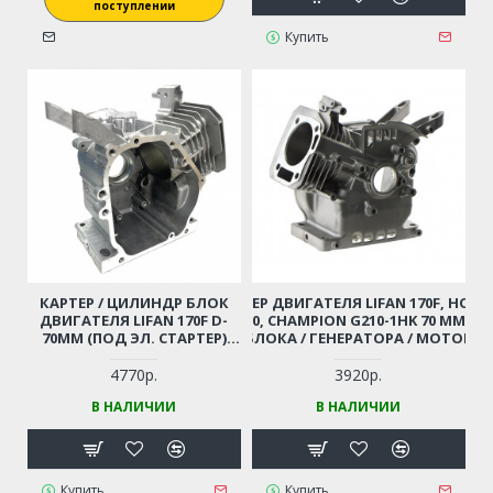
поступлении
Купить
КАРТЕР / ЦИЛИНДР БЛОК
КАРТЕР ДВИГАТЕЛЯ LIFAN 170F, HON
ДВИГАТЕЛЯ LIFAN 170F D-
GX200, CHAMPION G210-1HK 70 ММ Д
70ММ (ПОД ЭЛ. СТАРТЕР)
МОТОБЛОКА / ГЕНЕРАТОРА / МОТОПО
ДЛЯ МОТОБЛОКА /
И ПР. GG2000,2300-
ГЕНЕРАТОРА / МОТОПОМПЫ
3300,LPG2500/GP50,52,80,GTP80,82/BC8716
4770р.
3920р.
И ПР.
В НАЛИЧИИ
В НАЛИЧИИ
Купить
Купить