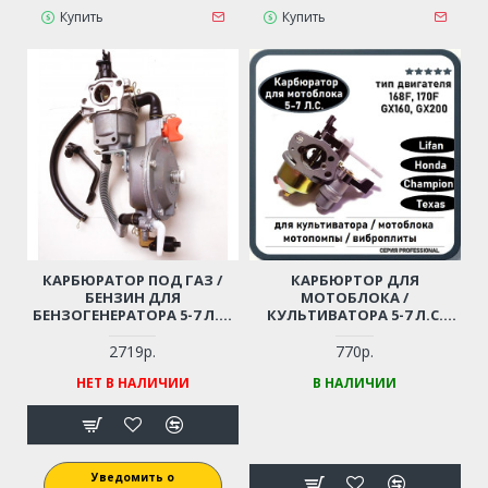
Купить
Купить
КАРБЮРАТОР ПОД ГАЗ /
КАРБЮРТОР ДЛЯ
БЕНЗИН ДЛЯ
МОТОБЛОКА /
БЕНЗОГЕНЕРАТОРА 5-7 Л.С.
КУЛЬТИВАТОРА 5-7 Л.С.
HONDA GX160, GX170, LIFAN
LIFAN 168F, 170F, HONDA
168F, 168F-2, 170F
GX160 (С ОТСТОЙНИКОМ)
2719р.
770р.
ДЛЯ ВИБРОПЛИТЫ,
НЕТ В НАЛИЧИИ
В НАЛИЧИИ
МОТОПОМПЫ И ПР.
Уведомить о