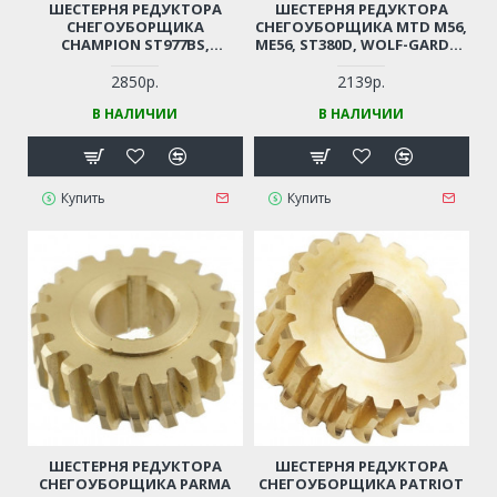
ШЕСТЕРНЯ РЕДУКТОРА
ШЕСТЕРНЯ РЕДУКТОРА
СНЕГОУБОРЩИКА
СНЕГОУБОРЩИКА MTD M56,
CHAMPION ST977BS,
ME56, ST380D, WOLF-GARDEN
PATRIOT PHG78E, PHG91E,
SELECT SF 56, TROY-BILT
PRO881E, PRO901E, PRO951ED,
POLAR 5056 (25 ЗУБЬЕВ,
2850р.
2139р.
PRO981ED, PS521, PS731,
D34ММ, D50ММ)
В НАЛИЧИИ
В НАЛИЧИИ
PS771, PS781E, PS871, PS901,
NOMAD KCST9029, KCST1129,
KCST1329, N1172ES,
SUNGARDEN ST1129, ST9029
(26 ЗУБЬЕВ, D22ММ, D73ММ)
Купить
Купить
ШЕСТЕРНЯ РЕДУКТОРА
ШЕСТЕРНЯ РЕДУКТОРА
СНЕГОУБОРЩИКА PARMA
СНЕГОУБОРЩИКА PATRIOT