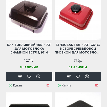
БАК ТОПЛИВНЫЙ 168F-170F
БЕНЗОБАК 168F, 170F, GX160
ДЛЯ МОТОБЛОКА
В СБОРЕ С РЕЗЬБОВОЙ
CHAMPION BC9713, 9714
ПРОБКОЙ ДЛЯ МОТОБЛОКА
КОМПЛЕКТ (КРЫШКА С
/ ВИБРОПЛИТЫ /
РЕЗЬБОЙ ) ПОДХОДИТ ДЛЯ
МОТОПОМПЫ 6-7 Л.С.
1274р.
775р.
МОТОПОМПЫ /
КРАСНЫЙ
В НАЛИЧИИ
В НАЛИЧИИ
ВИБРОПЛИТЫ И ПР. 6-7 Л.С.
Купить
Купить