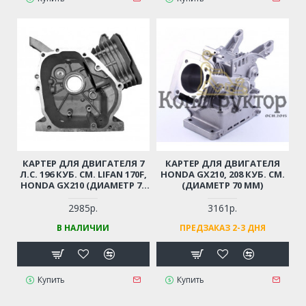
КАРТЕР ДЛЯ ДВИГАТЕЛЯ 7
КАРТЕР ДЛЯ ДВИГАТЕЛЯ
Л.С. 196 КУБ. СМ. LIFAN 170F,
HONDA GX210, 208 КУБ. СМ.
HONDA GX210 (ДИАМЕТР 70
(ДИАМЕТР 70 ММ)
ММ) ДЛЯ МОТОБЛОКА,
ГЕНЕРАТОРА,
2985р.
3161р.
СНЕГОУБОРЩИКА,
В НАЛИЧИИ
ПРЕДЗАКАЗ 2-3 ДНЯ
ВИБРОПЛИТЫ,
МОТОПОМПЫ И ПР.
Купить
Купить