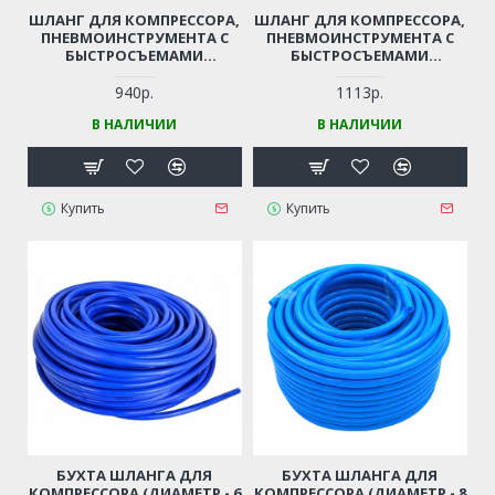
ШЛАНГ ДЛЯ КОМПРЕССОРА,
ШЛАНГ ДЛЯ КОМПРЕССОРА,
ПНЕВМОИНСТРУМЕНТА С
ПНЕВМОИНСТРУМЕНТА С
БЫСТРОСЪЕМАМИ
БЫСТРОСЪЕМАМИ
(ДИАМЕТР - 12 ММ, ДЛИНА -
(ДИАМЕТР - 12 ММ, ДЛИНА -
15 М)
20 М)
940р.
1113р.
В НАЛИЧИИ
В НАЛИЧИИ
Купить
Купить
БУХТА ШЛАНГА ДЛЯ
БУХТА ШЛАНГА ДЛЯ
КОМПРЕССОРА (ДИАМЕТР - 6
КОМПРЕССОРА (ДИАМЕТР - 8