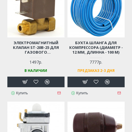
ЭЛЕКТРОМАГНИТНЫЙ
БУХТА ШЛАНГА ДЛЯ
КЛАПАН ST-20B-25 ДЛЯ
КОМПРЕССОРА (ДИАМЕТР -
ГАЗОВОГО
12 ММ, ДЛИННА - 100 М)
ОБОРУДОВАНИЯ / ГАЗОВЫХ
ПУШЕК
1497р.
7777р.
В НАЛИЧИИ
ПРЕДЗАКАЗ 2-3 ДНЯ
Купить
Купить