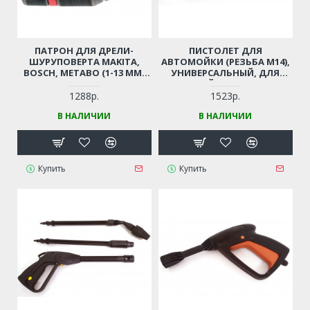
ПАТРОН ДЛЯ ДРЕЛИ-
ПИСТОЛЕТ ДЛЯ
ШУРУПОВЕРТА MAKITA,
АВТОМОЙКИ (РЕЗЬБА М14),
BOSCH, METABO (1-13 ММ,
УНИВЕРСАЛЬНЫЙ, ДЛЯ
РЕЗЬБА 1/2"-20UNF)
КИТАЙСКИХ МОЕК
ПРОФЕССИОНАЛЬНЫЙ
1288р.
1523р.
БЫСТРОЗАЖИМНОЙ С
В НАЛИЧИИ
В НАЛИЧИИ
ТРЕЩЕТКОЙ
Купить
Купить