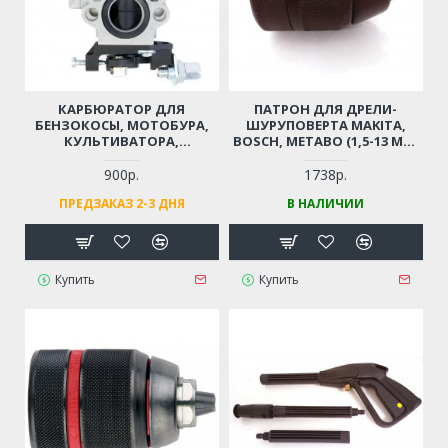
КАРБЮРАТОР ДЛЯ
ПАТРОН ДЛЯ ДРЕЛИ-
БЕНЗОКОСЫ, МОТОБУРА,
ШУРУПОВЕРТА MAKITA,
КУЛЬТИВАТОРА,
BOSCH, METABO (1,5-13 ММ,
МОТОПОМПЫ 43 СМ3, 52
РЕЗЬБА 1/2"-20UNF)
СМ3, 56 СМ3, 62 СМ3
ПРОФЕССИОНАЛЬНЫЙ
900р.
1738р.
(ДВИГАТЕЛЬ 1E40F, 1E44F, 2-
БЫСТРОЗАЖИМНОЙ С
ПРЕДЗАКАЗ 2-3 ДНЯ
В НАЛИЧИИ
Х ТАКТНЫЙ)
ТРЕЩЕТКОЙ
Купить
Купить