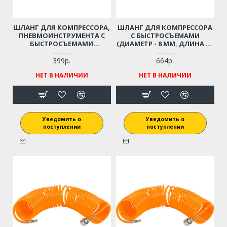
ШЛАНГ ДЛЯ КОМПРЕССОРА,
ШЛАНГ ДЛЯ КОМПРЕССОРА
ПНЕВМОИНСТРУМЕНТА С
С БЫСТРОСЪЕМАМИ
БЫСТРОСЪЕМАМИ
(ДИАМЕТР - 8 ММ, ДЛИНА - 6
(ДИАМЕТР - 8 ММ, ДЛИНА - 5
М)
М)
399р.
664р.
НЕТ В НАЛИЧИИ
НЕТ В НАЛИЧИИ
Уведомить о
Уведомить о
поступлении
поступлении