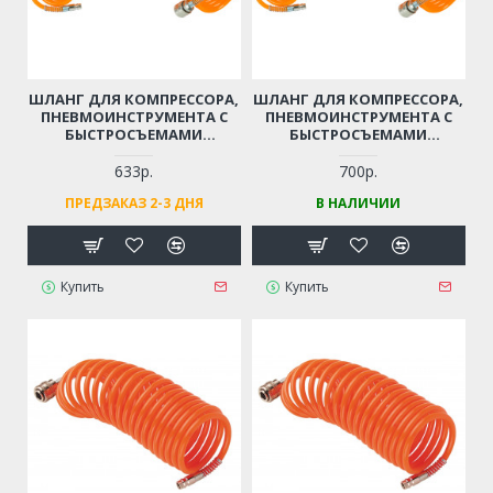
ШЛАНГ ДЛЯ КОМПРЕССОРА,
ШЛАНГ ДЛЯ КОМПРЕССОРА,
ПНЕВМОИНСТРУМЕНТА С
ПНЕВМОИНСТРУМЕНТА С
БЫСТРОСЪЕМАМИ
БЫСТРОСЪЕМАМИ
(ДИАМЕТР - 8 ММ, ДЛИНА -
(ДИАМЕТР - 8 ММ, ДЛИНА -
15 М)
20 М)
633р.
700р.
ПРЕДЗАКАЗ 2-3 ДНЯ
В НАЛИЧИИ
Купить
Купить