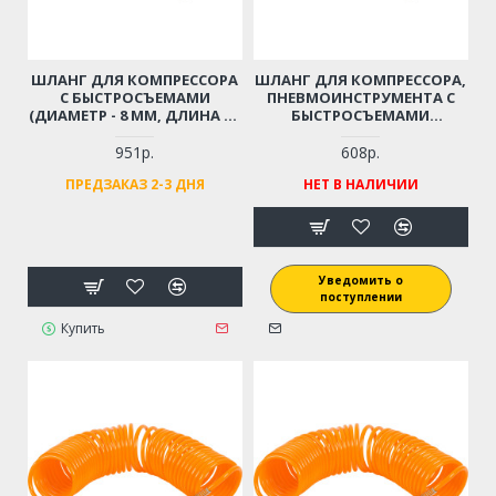
ШЛАНГ ДЛЯ КОМПРЕССОРА
ШЛАНГ ДЛЯ КОМПРЕССОРА,
С БЫСТРОСЪЕМАМИ
ПНЕВМОИНСТРУМЕНТА С
(ДИАМЕТР - 8 ММ, ДЛИНА - 9
БЫСТРОСЪЕМАМИ
М)
(ДИАМЕТР - 8 ММ, ДЛИНА -
10 М)
951р.
608р.
ПРЕДЗАКАЗ 2-3 ДНЯ
НЕТ В НАЛИЧИИ
Уведомить о
поступлении
Купить