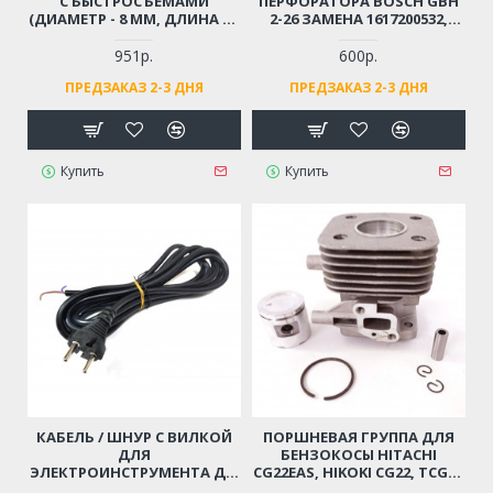
С БЫСТРОСЪЕМАМИ
ПЕРФОРАТОРА BOSCH GBH
(ДИАМЕТР - 8 ММ, ДЛИНА - 9
2-26 ЗАМЕНА 1617200532,
М)
1617200547
951р.
600р.
ПРЕДЗАКАЗ 2-3 ДНЯ
ПРЕДЗАКАЗ 2-3 ДНЯ
Купить
Купить
КАБЕЛЬ / ШНУР С ВИЛКОЙ
ПОРШНЕВАЯ ГРУППА ДЛЯ
ДЛЯ
БЕНЗОКОСЫ HITACHI
ЭЛЕКТРОИНСТРУМЕНТА ДО
CG22EAS, HIKOKI CG22, TCG22
4 КВТ (2X1.5X4М)
D-31ММ (6696527, 6696531)