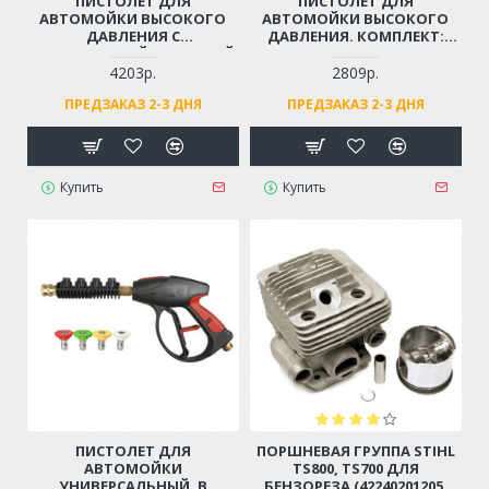
ПИСТОЛЕТ ДЛЯ
ПИСТОЛЕТ ДЛЯ
АВТОМОЙКИ ВЫСОКОГО
АВТОМОЙКИ ВЫСОКОГО
ДАВЛЕНИЯ С
ДАВЛЕНИЯ. КОМПЛЕКТ:
НЕРЖАВЕЮЩЕЙ СТАЛЬНОЙ
ТРУБКА-РАСПЫЛИТЕЛЬ,
ТРУБОЙ
РЕГУЛИРУЮЩЕЙ СТРУЮ
4203р.
2809р.
(ПРОФЕССИОНАЛЬНЫЙ,
ВОДЫ (РЕЗЬБА М14)
ПРЕДЗАКАЗ 2-3 ДНЯ
ПРЕДЗАКАЗ 2-3 ДНЯ
РЕЗЬБА М14)
Купить
Купить
ПИСТОЛЕТ ДЛЯ
ПОРШНЕВАЯ ГРУППА STIHL
АВТОМОЙКИ
TS800, TS700 ДЛЯ
УНИВЕРСАЛЬНЫЙ. В
БЕНЗОРЕЗА (42240201205,