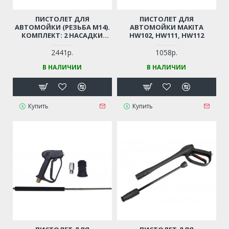
ПИСТОЛЕТ ДЛЯ
ПИСТОЛЕТ ДЛЯ
АВТОМОЙКИ (РЕЗЬБА М14).
АВТОМОЙКИ MAKITA
КОМПЛЕКТ: 2 НАСАДКИ
HW102, HW111, HW112
(РАСПЫЛ. + ФРЕЗА) (РЕЗЬБА
М14)
2441р.
1058р.
В НАЛИЧИИ
В НАЛИЧИИ
Купить
Купить