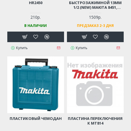
HR2450
БЫСТРОЗАЖИМНОЙ 13ММ
1/2 (NEW) MAKITA 8451,
HP1621, HP1621F, HP1631,
HP1641F
210р.
1509р.
В НАЛИЧИИ
ПРЕДЗАКАЗ 2-3 ДНЯ
Купить
Купить
ПЛАСТИКОВЫЙ ЧЕМОДАН
ПЛАСТИНА ПЕРЕКЛЮЧЕНИЯ
К MT814