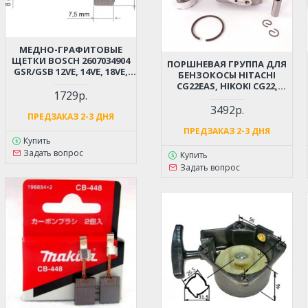
МЕДНО-ГРАФИТОВЫЕ
ЩЕТКИ BOSCH 2607034904
ПОРШНЕВАЯ ГРУППА ДЛЯ
GSR/GSB 12VE, 14VE, 18VE,
БЕНЗОКОСЫ HITACHI
36V (6X7.5X8 ММ)
CG22EAS, HIKOKI CG22,
1729р.
TCG22 D-31ММ (6696527,
6696531)
3492р.
ПРЕДЗАКАЗ 2-3 ДНЯ
ПРЕДЗАКАЗ 2-3 ДНЯ
Купить
Задать вопрос
Купить
Задать вопрос