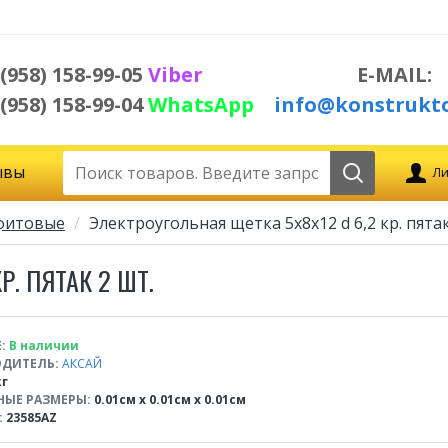
 (958) 158-99-05
Viber
E-MAIL:
 (958) 158-99-04
WhatsApp
info@konstrukto
ывы
Ли
фитовые
Электроугольная щетка 5х8х12 d 6,2 кр. пятак
Р. ПЯТАК 2 ШТ.
:
В наличии
ДИТЕЛЬ:
АКСАЙ
кг
НЫЕ РАЗМЕРЫ:
0.01см x 0.01см x 0.01см
:
23585AZ