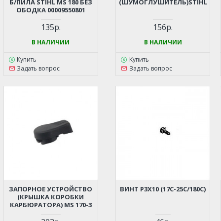
Б/ПИЛА STIHL MS 180 БЕЗ
(ШУМОГЛУШИТЕЛЬ)STIHL
ОБОДКА 00009550801
135р.
156р.
В НАЛИЧИИ
В НАЛИЧИИ
Купить
Купить
Задать вопрос
Задать вопрос
ЗАПОРНОЕ УСТРОЙСТВО
ВИНТ Р3Х10 (17С-25С/180С)
(КРЫШКА КОРОБКИ
КАРБЮРАТОРА) MS 170-3