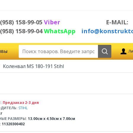
 (958) 158-99-05
Viber
E-MAIL:
 (958) 158-99-04
WhatsApp
info@konstrukto
ывы
Ли
Коленвал MS 180-191 Stihl
:
Предзаказ 2-3 дня
ДИТЕЛЬ:
STIHL
кг
НЫЕ РАЗМЕРЫ:
13.00см x 4.50см x 7.00см
:
11320300402