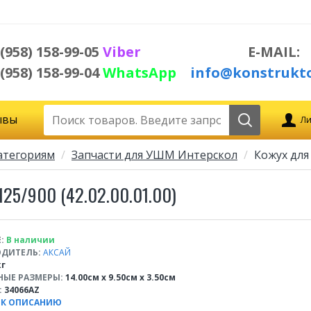
 (958) 158-99-05
Viber
E-MAIL:
 (958) 158-99-04
WhatsApp
info@konstrukto
ывы
Ли
атегориям
Запчасти для УШМ Интерскол
Кожух для
5/900 (42.02.00.01.00)
:
В наличии
ДИТЕЛЬ:
АКСАЙ
кг
НЫЕ РАЗМЕРЫ:
14.00см x 9.50см x 3.50см
:
34066AZ
 К ОПИСАНИЮ