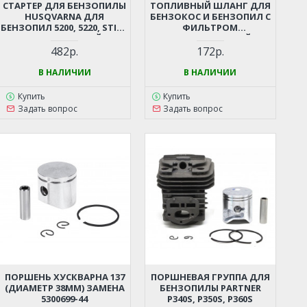
СТАРТЕР ДЛЯ БЕНЗОПИЛЫ
ТОПЛИВНЫЙ ШЛАНГ ДЛЯ
HUSQVARNA ДЛЯ
БЕНЗОКОС И БЕНЗОПИЛ С
БЕНЗОПИЛ 5200, 5220, STIHL
ФИЛЬТРОМ
362, 440 И ДР. (КИТАЙСКИЕ
(УНИВЕРСАЛЬНЫЙ)
БЕНЗОПИЛЫ 45-52СМ3,
482р.
172р.
ЦЫГАНКА)
В НАЛИЧИИ
В НАЛИЧИИ
Купить
Купить
Задать вопрос
Задать вопрос
ПОРШЕНЬ ХУСКВАРНА 137
ПОРШНЕВАЯ ГРУППА ДЛЯ
(ДИАМЕТР 38ММ) ЗАМЕНА
БЕНЗОПИЛЫ PARTNER
5300699-44
P340S, P350S, P360S