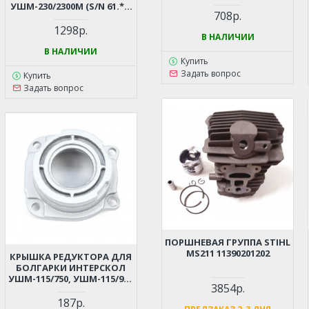
УШМ-230/2300М (S/N 61.**)
708р.
61.03.02.01.00
1298р.
В НАЛИЧИИ
В НАЛИЧИИ
Купить
Задать вопрос
Купить
Задать вопрос
ПОРШНЕВАЯ ГРУППА STIHL
MS211 11390201202
КРЫШКА РЕДУКТОРА ДЛЯ
БОЛГАРКИ ИНТЕРСКОЛ
УШМ-115/750, УШМ-115/900
3854р.
(S/N 515. И S/N 516.)
187р.