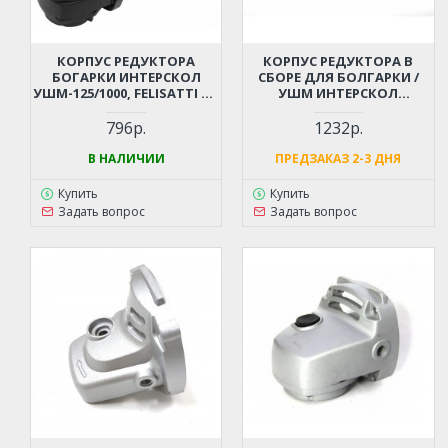
КОРПУС РЕДУКТОРА
КОРПУС РЕДУКТОРА В
БОГАРКИ ИНТЕРСКОЛ
СБОРЕ ДЛЯ БОЛГАРКИ /
УШМ-125/1000, FELISATTI AG
УШМ ИНТЕРСКОЛ
125/1100
УШМ-180/1800М,
УШМ-1800М
796р.
1232р.
В НАЛИЧИИ
ПРЕДЗАКАЗ 2-3 ДНЯ
Купить
Купить
Задать вопрос
Задать вопрос