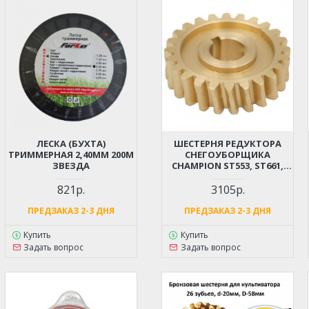
ЛЕСКА (БУХТА)
ШЕСТЕРНЯ РЕДУКТОРА
ТРИММЕРНАЯ 2,40ММ 200М
СНЕГОУБОРЩИКА
ЗВЕЗДА
CHAMPION ST553, ST661,
ST662BS, ST766BS, DDE
ST6560L, PATRIOT PS888,
821р.
3105р.
PHG61, PHG63, PHG65E,
PHG71, PHG72E ИНТЕРСКОЛ
ПРЕДЗАКАЗ 2-3 ДНЯ
ПРЕДЗАКАЗ 2-3 ДНЯ
MST550, FORTE KCM21,
KCM24 (24 ЗУБА, D=19ММ,
Купить
Купить
D=66ММ)
Задать вопрос
Задать вопрос