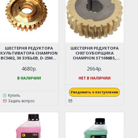
ШЕСТЕРНЯ РЕДУКТОРА
ШЕСТЕРНЯ РЕДУКТОРА
КУЛЬТИВАТОРА CHAMPION
СНЕГОУБОРЩИКА
BC5602, 30 ЗУБЬЕВ, D-25ММ,
CHAMPION ST1086BS,
D-80,5ММ
ST1510E, PATRIOT PRO1401,
DDE ST1387L, NOMAD
4680р.
2664р.
KC1334MS, N1382ES, N1382ET
(26 ЗУБЬЕВ, D=25ММ,
В НАЛИЧИИ
НЕТ В НАЛИЧИИ
D=87ММ)
Уведомить о поступлении
Купить
Задать вопрос