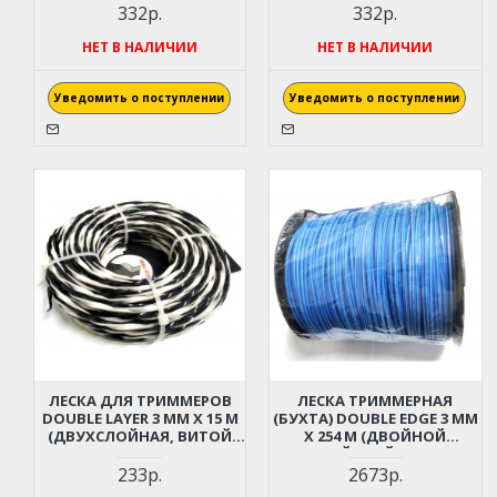
332р.
332р.
НЕТ В НАЛИЧИИ
НЕТ В НАЛИЧИИ
Уведомить о поступлении
Уведомить о поступлении
ЛЕСКА ДЛЯ ТРИММЕРОВ
ЛЕСКА ТРИММЕРНАЯ
DOUBLE LAYER 3 ММ X 15 М
(БУХТА) DOUBLE EDGE 3 ММ
(ДВУХСЛОЙНАЯ, ВИТОЙ
X 254 М (ДВОЙНОЙ
КВАДРАТ)
РЕЖУЩИЙ КРАЙ, КВАДРАТ,
ДВУХКОМПОНЕНТНАЯ)
233р.
2673р.