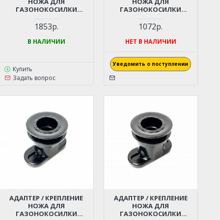
НОЖА ДЛЯ
НОЖА ДЛЯ
ГАЗОНОКОСИЛКИ
ГАЗОНОКОСИЛКИ
CHAMPION LM4627, LM4630,
CHAMPION LM4840 D-22ММ
LM5131, DDE LM46-60D,
(LM5345BS ДО 2016Г)
1853р.
1072р.
LM51-60DB (D-27X22ММ)
В НАЛИЧИИ
НЕТ В НАЛИЧИИ
Уведомить о поступлении
Купить
Задать вопрос
АДАПТЕР / КРЕПЛЕНИЕ
АДАПТЕР / КРЕПЛЕНИЕ
НОЖА ДЛЯ
НОЖА ДЛЯ
ГАЗОНОКОСИЛКИ
ГАЗОНОКОСИЛКИ