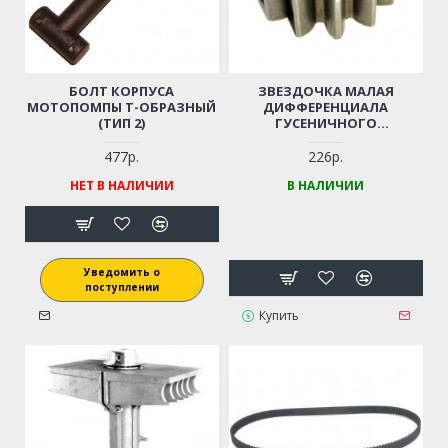
БОЛТ КОРПУСА
ЗВЕЗДОЧКА МАЛАЯ
МОТОПОМПЫ Т-ОБРАЗНЫЙ
ДИФФЕРЕНЦИАЛА
(ТИП 2)
ГУСЕНИЧНОГО
СНЕГОУБОРЩИКА (12
ЗУБЬЕВ)
477р.
226р.
НЕТ В НАЛИЧИИ
В НАЛИЧИИ
Уведомить о
поступлении
Купить