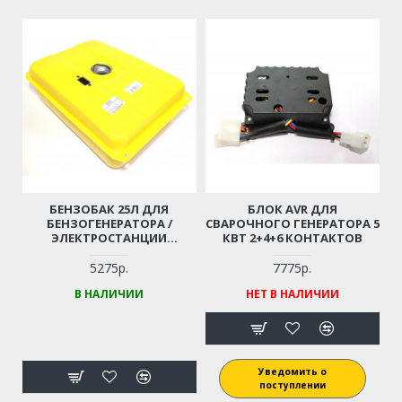
БЕНЗОБАК 25Л ДЛЯ
БЛОК AVR ДЛЯ
БЕНЗОГЕНЕРАТОРА /
СВАРОЧНОГО ГЕНЕРАТОРА 5
ЭЛЕКТРОСТАНЦИИ
КВТ 2+4+6 КОНТАКТОВ
CHAMPION GG11000Е, FUBAG
GG10000E
5275р.
7775р.
В НАЛИЧИИ
НЕТ В НАЛИЧИИ
Уведомить о
поступлении