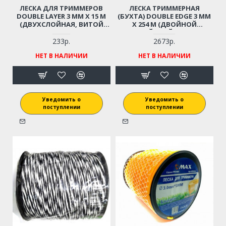
ЛЕСКА ДЛЯ ТРИММЕРОВ
ЛЕСКА ТРИММЕРНАЯ
DOUBLE LAYER 3 ММ X 15 М
(БУХТА) DOUBLE EDGE 3 ММ
(ДВУХСЛОЙНАЯ, ВИТОЙ
X 254 М (ДВОЙНОЙ
КВАДРАТ)
РЕЖУЩИЙ КРАЙ, КВАДРАТ,
ДВУХКОМПОНЕНТНАЯ)
233р.
2673р.
НЕТ В НАЛИЧИИ
НЕТ В НАЛИЧИИ
Уведомить о
Уведомить о
поступлении
поступлении