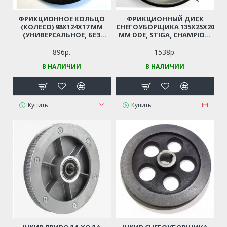
ФРИКЦИОННОЕ КОЛЬЦО
ФРИКЦИОННЫЙ ДИСК
(КОЛЕСО) 98X124X17 ММ
СНЕГОУБОРЩИКА 135Х25Х20
(УНИВЕРСАЛЬНОЕ, БЕЗ
ММ DDE, STIGA, CHAMPION,
ПАЗА) ДЛЯ
GARDENPRO, BURAN,
СНЕГОУБОРЩИКА
HELPFER, FORZA, НЕВА И ПР.
896р.
1538р.
MASTERYARD, CHAMPION,
В НАЛИЧИИ
В НАЛИЧИИ
SUNGARDEN, PROFI, TEXAS,
HUTER, STURM, DDE,
PATRIOT И ДР.
Купить
Купить