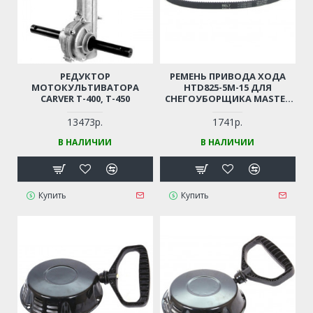
РЕДУКТОР
РЕМЕНЬ ПРИВОДА ХОДА
МОТОКУЛЬТИВАТОРА
HTD825-5M-15 ДЛЯ
CARVER T-400, T-450
СНЕГОУБОРЩИКА MASTER
YARD, КАЛИБР, CHAMPION,
HYUNDAI, DDE, ARMADA,
13473р.
1741р.
ELITECH, PATRIOT, EXPERT,
В НАЛИЧИИ
В НАЛИЧИИ
EFCO, HUTER, PRORAB, AL-
KO, ABM BLIZZARD, TEXAS И
ПР. (СМ. ОПИСАНИЕ)
Купить
Купить