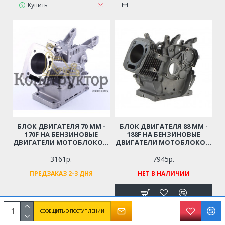
Купить
БЛОК ДВИГАТЕЛЯ 70 ММ -
БЛОК ДВИГАТЕЛЯ 88 ММ -
170F НА БЕНЗИНОВЫЕ
188F НА БЕНЗИНОВЫЕ
ДВИГАТЕЛИ МОТОБЛОКОВ,
ДВИГАТЕЛИ МОТОБЛОКОВ,
КУЛЬТИВАТОРОВ,
КУЛЬТИВАТОРОВ,
ВИБРОПЛИТ И ДРУГОЙ
ГЕНЕРАТОРОВ,
3161р.
7945р.
ТЕХНИКИ С ВОЗДУШНЫМ
СНЕГОУБОРЩИКОВ И
ПРЕДЗАКАЗ 2-3 ДНЯ
НЕТ В НАЛИЧИИ
ОХЛАЖДЕНИЕМ 7 Л.С.
ДРУГОЙ ТЕХНИКИ С
ВОЗДУШНЫМ
ОХЛАЖДЕНИЕМ 13 Л.С.
СООБЩИТЬ О ПОСТУПЛЕНИИ
Уведомить о
поступлении