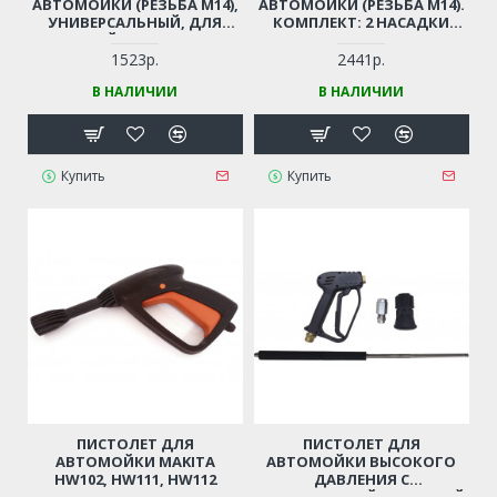
АВТОМОЙКИ (РЕЗЬБА М14),
АВТОМОЙКИ (РЕЗЬБА М14).
УНИВЕРСАЛЬНЫЙ, ДЛЯ
КОМПЛЕКТ: 2 НАСАДКИ
КИТАЙСКИХ МОЕК
(РАСПЫЛ. + ФРЕЗА) (РЕЗЬБА
М14)
1523р.
2441р.
В НАЛИЧИИ
В НАЛИЧИИ
Купить
Купить
ПИСТОЛЕТ ДЛЯ
ПИСТОЛЕТ ДЛЯ
АВТОМОЙКИ MAKITA
АВТОМОЙКИ ВЫСОКОГО
HW102, HW111, HW112
ДАВЛЕНИЯ С
НЕРЖАВЕЮЩЕЙ СТАЛЬНОЙ