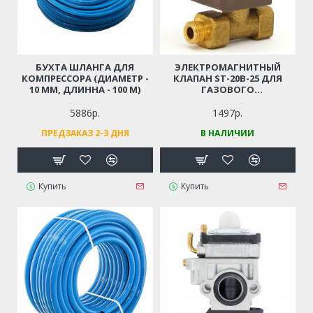
БУХТА ШЛАНГА ДЛЯ
ЭЛЕКТРОМАГНИТНЫЙ
КОМПРЕССОРА (ДИАМЕТР -
КЛАПАН ST-20B-25 ДЛЯ
10 ММ, ДЛИННА - 100 М)
ГАЗОВОГО
ОБОРУДОВАНИЯ / ГАЗОВЫХ
ПУШЕК
5886р.
1497р.
ПРЕДЗАКАЗ 2-3 ДНЯ
В НАЛИЧИИ
Купить
Купить