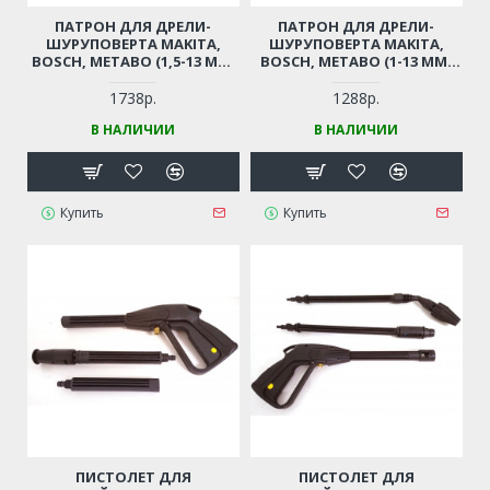
ПАТРОН ДЛЯ ДРЕЛИ-
ПАТРОН ДЛЯ ДРЕЛИ-
ШУРУПОВЕРТА MAKITA,
ШУРУПОВЕРТА MAKITA,
BOSCH, METABO (1,5-13 ММ,
BOSCH, METABO (1-13 ММ,
РЕЗЬБА 1/2"-20UNF)
РЕЗЬБА 1/2"-20UNF)
ПРОФЕССИОНАЛЬНЫЙ
ПРОФЕССИОНАЛЬНЫЙ
1738р.
1288р.
БЫСТРОЗАЖИМНОЙ С
БЫСТРОЗАЖИМНОЙ С
В НАЛИЧИИ
В НАЛИЧИИ
ТРЕЩЕТКОЙ
ТРЕЩЕТКОЙ
Купить
Купить
ПИСТОЛЕТ ДЛЯ
ПИСТОЛЕТ ДЛЯ