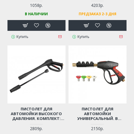
ТРУБОЙ
1058р.
4203р.
(ПРОФЕССИОНАЛЬНЫЙ,
В НАЛИЧИИ
ПРЕДЗАКАЗ 2-3 ДНЯ
РЕЗЬБА М14)
Купить
Купить
ПИСТОЛЕТ ДЛЯ
ПИСТОЛЕТ ДЛЯ
АВТОМОЙКИ ВЫСОКОГО
АВТОМОЙКИ
ДАВЛЕНИЯ. КОМПЛЕКТ:
УНИВЕРСАЛЬНЫЙ. В
ТРУБКА-РАСПЫЛИТЕЛЬ,
КОМПЛЕКТЕ: 4 СОПЛА
РЕГУЛИРУЮЩЕЙ СТРУЮ
(РЕЗЬБА М22)
2809р.
2150р.
ВОДЫ (РЕЗЬБА М14)