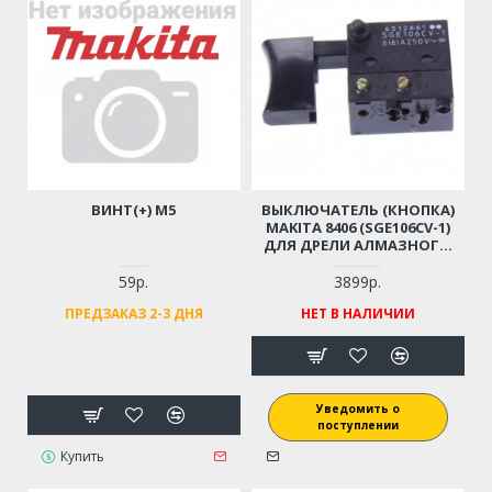
ВИНТ(+) М5
ВЫКЛЮЧАТЕЛЬ (КНОПКА)
MAKITA 8406 (SGE106CV-1)
ДЛЯ ДРЕЛИ АЛМАЗНОГО
БУРЕНИЯ (ОРИГИНАЛ)
651266-1
59р.
3899р.
ПРЕДЗАКАЗ 2-3 ДНЯ
НЕТ В НАЛИЧИИ
Уведомить о
поступлении
Купить