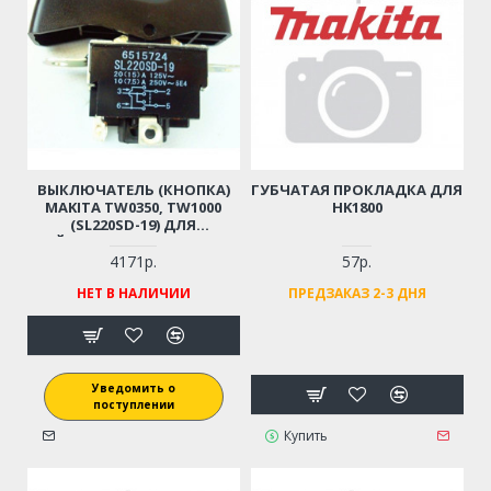
ВЫКЛЮЧАТЕЛЬ (КНОПКА)
ГУБЧАТАЯ ПРОКЛАДКА ДЛЯ
MAKITA TW0350, TW1000
HK1800
(SL220SD-19) ДЛЯ
ГАЙКОВЕРТА (ОРИГИНАЛ)
651572-4
4171р.
57р.
НЕТ В НАЛИЧИИ
ПРЕДЗАКАЗ 2-3 ДНЯ
Уведомить о
поступлении
Купить