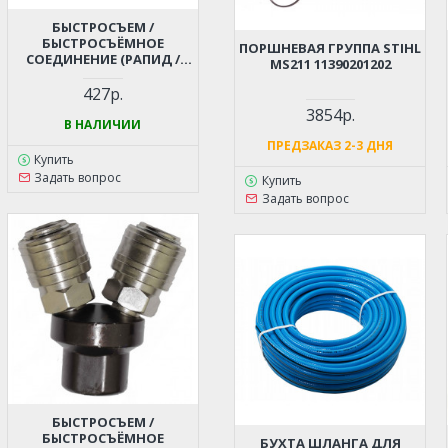
БЫСТРОСЪЕМ /
БЫСТРОСЪЁМНОЕ
ПОРШНЕВАЯ ГРУППА STIHL
СОЕДИНЕНИЕ (РАПИД /
MS211 11390201202
RAPID) - ЕЛОЧКА ПОД
ШЛАНГ 10 ММ ДЛЯ
427р.
КОМПРЕССОРА,
3854р.
ПНЕВМОИНСТРУМЕНТА
В НАЛИЧИИ
ПРЕДЗАКАЗ 2-3 ДНЯ
Купить
Задать вопрос
Купить
Задать вопрос
БЫСТРОСЪЕМ /
БЫСТРОСЪЁМНОЕ
БУХТА ШЛАНГА ДЛЯ