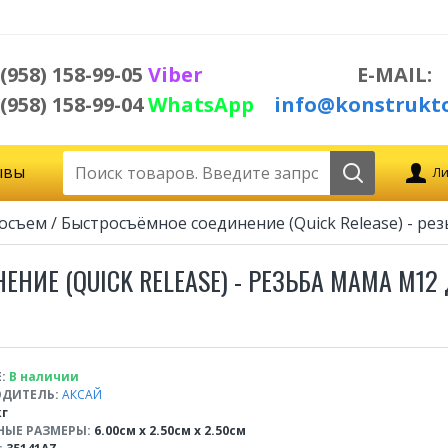
 (958) 158-99-05
Viber
E-MAIL:
 (958) 158-99-04
WhatsApp
info@konstrukto
ывы
Ли
осъем / Быстросъёмное соединение (Quick Release) - р
НИЕ (QUICK RELEASE) - РЕЗЬБА МАМА М12
:
В наличии
ДИТЕЛЬ:
АКСАЙ
кг
НЫЕ РАЗМЕРЫ:
6.00см x 2.50см x 2.50см