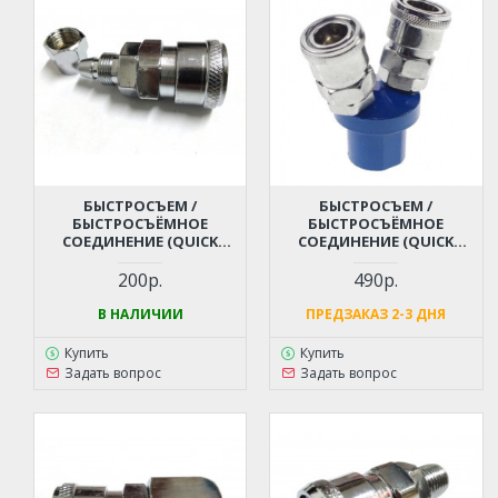
БЫСТРОСЪЕМ /
БЫСТРОСЪЕМ /
БЫСТРОСЪЁМНОЕ
БЫСТРОСЪЁМНОЕ
СОЕДИНЕНИЕ (QUICK
СОЕДИНЕНИЕ (QUICK
RELEASE) - ЕЛОЧКА ПОД
RELEASE) - РАЗДВОИТЕЛЬ -
ШЛАНГ 8 ММ ДЛЯ
РЕЗЬБА МАМА 1/4" ДЛЯ
200р.
490р.
КОМПРЕССОРА,
КОМПРЕССОРА,
ПНЕВМОИНСТРУМЕНТА
ПНЕВМОИНСТРУМЕНТА
В НАЛИЧИИ
ПРЕДЗАКАЗ 2-3 ДНЯ
Купить
Купить
Задать вопрос
Задать вопрос