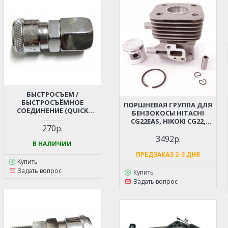
БЫСТРОСЪЕМ /
БЫСТРОСЪЁМНОЕ
ПОРШНЕВАЯ ГРУППА ДЛЯ
СОЕДИНЕНИЕ (QUICK
БЕНЗОКОСЫ HITACHI
RELEASE) - РЕЗЬБА МАМА
CG22EAS, HIKOKI CG22,
М16 ДЛЯ КОМПРЕССОРА,
270р.
TCG22 D-31ММ (6696527,
ПНЕВМОИНСТРУМЕНТА
6696531)
3492р.
В НАЛИЧИИ
ПРЕДЗАКАЗ 2-3 ДНЯ
Купить
Задать вопрос
Купить
Задать вопрос