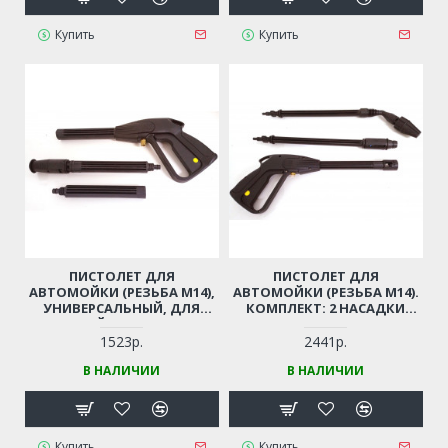
Купить
Купить
ПИСТОЛЕТ ДЛЯ
ПИСТОЛЕТ ДЛЯ
АВТОМОЙКИ (РЕЗЬБА М14),
АВТОМОЙКИ (РЕЗЬБА М14).
УНИВЕРСАЛЬНЫЙ, ДЛЯ
КОМПЛЕКТ: 2 НАСАДКИ
КИТАЙСКИХ МОЕК
(РАСПЫЛ. + ФРЕЗА) (РЕЗЬБА
М14)
1523р.
2441р.
В НАЛИЧИИ
В НАЛИЧИИ
Купить
Купить