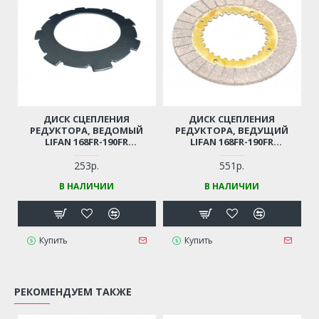
ДИСК СЦЕПЛЕНИЯ
ДИСК СЦЕПЛЕНИЯ
РЕДУКТОРА, ВЕДОМЫЙ
РЕДУКТОРА, ВЕДУЩИЙ
LIFAN 168FR-190FR
LIFAN 168FR-190FR
(МЕТАЛЛИЧЕСКИЕ ШЛИЦЫ
(МЕТАЛЛИЧЕСКИЕ ШЛИЦЫ
СНАРУЖИ)
ВНУТРЬ)
253р.
551р.
В НАЛИЧИИ
В НАЛИЧИИ
Купить
Купить
РЕКОМЕНДУЕМ ТАКЖЕ