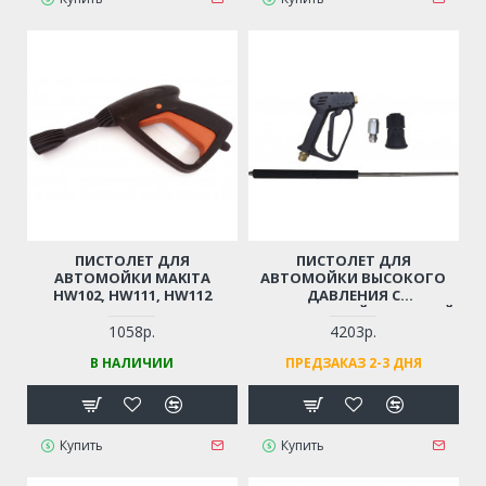
ПИСТОЛЕТ ДЛЯ
ПИСТОЛЕТ ДЛЯ
АВТОМОЙКИ MAKITA
АВТОМОЙКИ ВЫСОКОГО
HW102, HW111, HW112
ДАВЛЕНИЯ С
НЕРЖАВЕЮЩЕЙ СТАЛЬНОЙ
ТРУБОЙ
1058р.
4203р.
(ПРОФЕССИОНАЛЬНЫЙ,
В НАЛИЧИИ
ПРЕДЗАКАЗ 2-3 ДНЯ
РЕЗЬБА М14)
Купить
Купить