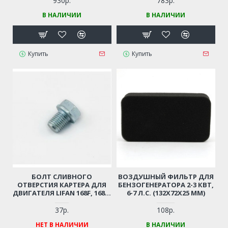
930р.
783р.
БЕНЗООТСТОЙНИКОМ
БЕНЗООТСТОЙНИКОМ
В НАЛИЧИИ
В НАЛИЧИИ
(БЕЛЫЙ)
(ЧЕРНЫЙ)
Купить
Купить
БОЛТ СЛИВНОГО
ВОЗДУШНЫЙ ФИЛЬТР ДЛЯ
ОТВЕРСТИЯ КАРТЕРА ДЛЯ
БЕНЗОГЕНЕРАТОРА 2-3 КВТ,
ДВИГАТЕЛЯ LIFAN 168F, 168F-
6-7 Л.С. (132Х72Х25 ММ)
2, 170F, HONDA GX160
37р.
108р.
НЕТ В НАЛИЧИИ
В НАЛИЧИИ