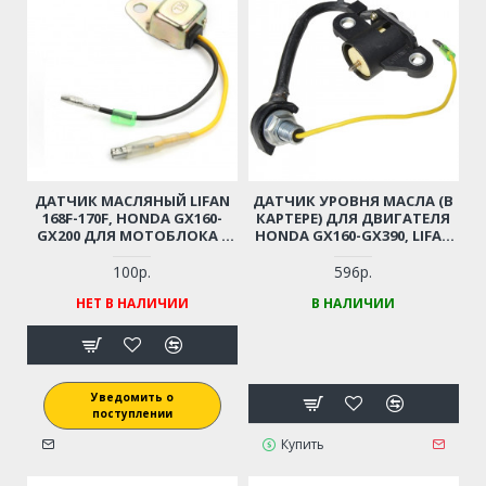
ДАТЧИК МАСЛЯНЫЙ LIFAN
ДАТЧИК УРОВНЯ МАСЛА (В
168F-170F, HONDA GX160-
КАРТЕРЕ) ДЛЯ ДВИГАТЕЛЯ
GX200 ДЛЯ МОТОБЛОКА /
HONDA GX160-GX390, LIFAN
ГЕНЕРАТОРА / ВИБРОПЛИТЫ
168F-188F-190F
И ПР.
100р.
596р.
НЕТ В НАЛИЧИИ
В НАЛИЧИИ
Уведомить о
поступлении
Купить