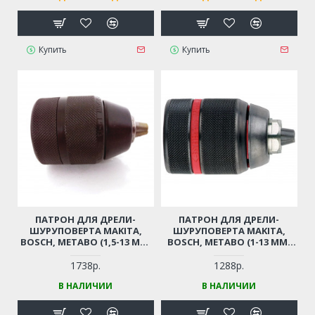
Купить
Купить
ПАТРОН ДЛЯ ДРЕЛИ-
ПАТРОН ДЛЯ ДРЕЛИ-
ШУРУПОВЕРТА MAKITA,
ШУРУПОВЕРТА MAKITA,
BOSCH, METABO (1,5-13 ММ,
BOSCH, METABO (1-13 ММ,
РЕЗЬБА 1/2"-20UNF)
РЕЗЬБА 1/2"-20UNF)
ПРОФЕССИОНАЛЬНЫЙ
ПРОФЕССИОНАЛЬНЫЙ
1738р.
1288р.
БЫСТРОЗАЖИМНОЙ С
БЫСТРОЗАЖИМНОЙ С
В НАЛИЧИИ
В НАЛИЧИИ
ТРЕЩЕТКОЙ
ТРЕЩЕТКОЙ