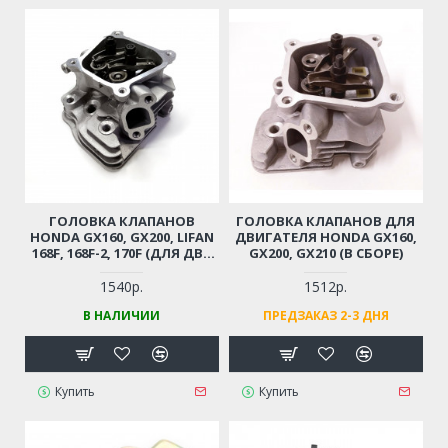
ГОЛОВКА КЛАПАНОВ
ГОЛОВКА КЛАПАНОВ ДЛЯ
HONDA GX160, GX200, LIFAN
ДВИГАТЕЛЯ HONDA GX160,
168F, 168F-2, 170F (ДЛЯ ДВС
GX200, GX210 (В СБОРЕ)
МОТОБЛОКА /
СНЕГОУБОРЩИКА /
1540р.
1512р.
ГЕНЕРАТОРА, ВИБРОПЛИТЫ,
В НАЛИЧИИ
ПРЕДЗАКАЗ 2-3 ДНЯ
МОТОПОМПЫ
МОЩНОСТЬЮ 5-7 Л.С.)
Купить
Купить