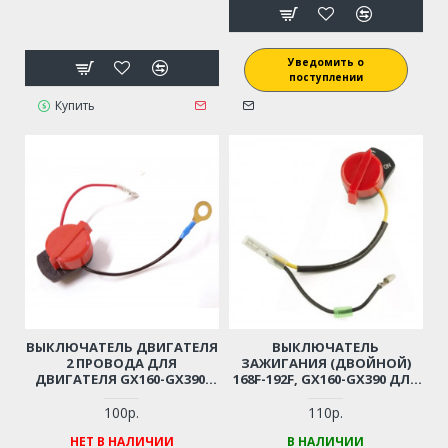
Уведомить о
поступлении
Купить
ВЫКЛЮЧАТЕЛЬ ДВИГАТЕЛЯ
ВЫКЛЮЧАТЕЛЬ
2 ПРОВОДА ДЛЯ
ЗАЖИГАНИЯ (ДВОЙНОЙ)
ДВИГАТЕЛЯ GX160-GX390,
168F-192F, GX160-GX390 ДЛЯ
168F-188F-190F
МОТОБЛОКА / ГЕНЕРАТОРА
/ ВИБРОПЛИТЫ И ПР.
100р.
110р.
НЕТ В НАЛИЧИИ
В НАЛИЧИИ