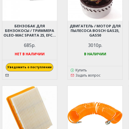
БЕНЗОБАК ДЛЯ
ДВИГАТЕЛЬ / МОТОР ДЛЯ
БЕНЗОКОСЫ / ТРИММЕРА
ПЫЛЕСОСА BOSCH GAS25,
OLEO-MAC SPARTA 25, EFCO
GAS50
STARK 25 В СБОРЕ (6103-
2026R)
685р.
3010р.
НЕТ В НАЛИЧИИ
В НАЛИЧИИ
Уведомить о поступлении
Купить
Задать вопрос