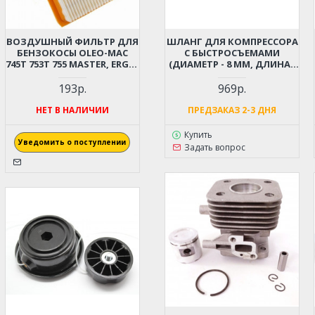
ВОЗДУШНЫЙ ФИЛЬТР ДЛЯ
ШЛАНГ ДЛЯ КОМПРЕССОРА
БЕНЗОКОСЫ OLEO-MAC
С БЫСТРОСЪЕМАМИ
745T 753T 755 MASTER, ERGO,
(ДИАМЕТР - 8 ММ, ДЛИНА -
453BP / 453BP, 746S , 746T,
12 М)
753S (6112-0018R)
193р.
969р.
НЕТ В НАЛИЧИИ
ПРЕДЗАКАЗ 2-3 ДНЯ
Купить
Уведомить о поступлении
Задать вопрос