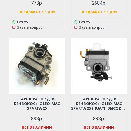
GBC-25, ЛЕСНИК 304,
773р.
2684р.
КРАСНАЯ ЗВЕЗДА 725 И
3045, ИНТЕРСКОЛ И ДР
ПРЕДЗАКАЗ 2-3 ДНЯ
ПРЕДЗАКАЗ 2-3 ДНЯ
Купить
Купить
Задать вопрос
Задать вопрос
КАРБЮРАТОР ДЛЯ
КАРБЮРАТОР ДЛЯ
БЕНЗОКОСЫ OLEO-MAC
БЕНЗОКОСЫ OLEO-MAC
SPARTA 25
SPARTA 25 (HUAYI) ВЫСОКОЕ
КАЧЕСТВО / СЕРИЯ
PROFESSIONAL
898р.
898р.
НЕТ В НАЛИЧИИ
НЕТ В НАЛИЧИИ