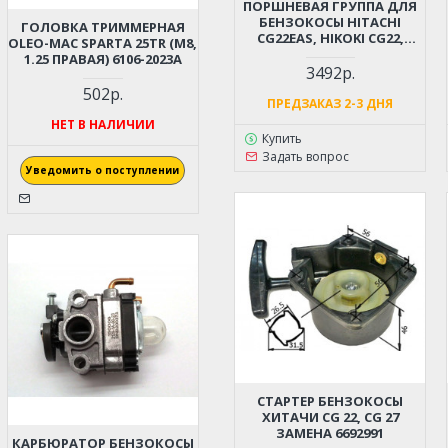
ПОРШНЕВАЯ ГРУППА ДЛЯ
БЕНЗОКОСЫ HITACHI
ГОЛОВКА ТРИММЕРНАЯ
CG22EAS, HIKOKI CG22,
OLEO-MAC SPARTA 25TR (M8,
TCG22 D-31ММ (6696527,
1.25 ПРАВАЯ) 6106-2023A
6696531)
3492р.
502р.
ПРЕДЗАКАЗ 2-3 ДНЯ
НЕТ В НАЛИЧИИ
Купить
Задать вопрос
Уведомить о поступлении
СТАРТЕР БЕНЗОКОСЫ
ХИТАЧИ CG 22, CG 27
ЗАМЕНА 6692991
КАРБЮРАТОР БЕНЗОКОСЫ