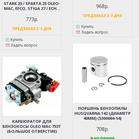
STARK 25 / SPARTA 25 OLEO-
968р.
MAC, EFCO, STIGA 27 / ECHO
SRM-22, GT-22, SRM-2655SI,
ПРЕДЗАКАЗ 2-3 ДНЯ
CARVER GBC-31F
773р.
Купить
ПРЕДЗАКАЗ 2-3 ДНЯ
Задать вопрос
Купить
Задать вопрос
ПОРШЕНЬ БЕНЗОПИЛЫ
HUSQVARNA 142 (ДИАМЕТР
40ММ) (5300694-54)
КАРБЮРАТОР ДЛЯ
БЕНЗОКОСЫ OLEO MAC 753T
708р.
(БОЛЬШОЕ ОТВЕРСТИЕ)
В НАЛИЧИИ