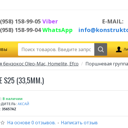
 (958) 158-99-05
Viber
E-MAIL:
 (958) 158-99-04
WhatsApp
info@konstrukto
ывы
Ли
я бензокос Oleo-Mac, Homelite, Efco
Поршневая группа
S25 (33,5ММ.)
:
В наличии
ДИТЕЛЬ:
АКСАЙ
:
35657AZ
На основе 0 отзывов.
-
Написать отзыв