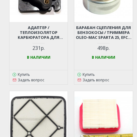
АДАПТЕР /
БАРАБАН СЦЕПЛЕНИЯ ДЛЯ
ТЕПЛОИЗОЛЯТОР
БЕНЗОКОСЫ / ТРИММЕРА
КАРБЮРАТОРА ДЛЯ
OLEO-MAC SPARTA 25, EFCO
БЕНЗОКОСЫ / ТРИММЕРА
25
OLEO-MAC SPARTA 37, 38, 42,
231р.
498р.
44 (6120-0198)
В НАЛИЧИИ
В НАЛИЧИИ
Купить
Купить
Задать вопрос
Задать вопрос