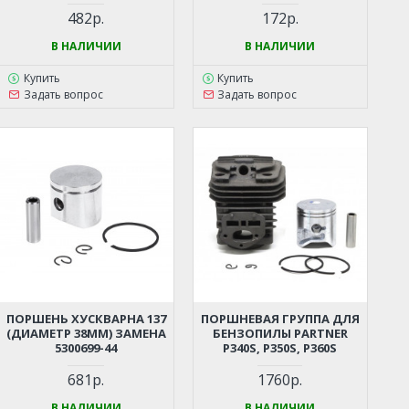
362, 440 И ДР. (КИТАЙСКИЕ
(УНИВЕРСАЛЬНЫЙ)
БЕНЗОПИЛЫ 45-52СМ3,
482р.
172р.
ЦЫГАНКА)
В НАЛИЧИИ
В НАЛИЧИИ
Купить
Купить
Задать вопрос
Задать вопрос
ПОРШЕНЬ ХУСКВАРНА 137
ПОРШНЕВАЯ ГРУППА ДЛЯ
(ДИАМЕТР 38ММ) ЗАМЕНА
БЕНЗОПИЛЫ PARTNER
5300699-44
P340S, P350S, P360S
681р.
1760р.
В НАЛИЧИИ
В НАЛИЧИИ