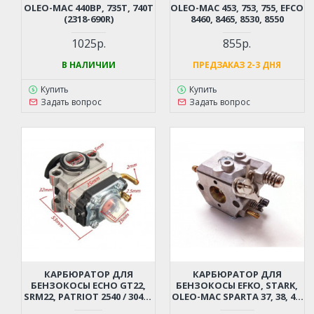
OLEO-MAC 440BP, 735T, 740T
OLEO-MAC 453, 753, 755, EFCO
(2318-690R)
8460, 8465, 8530, 8550
1025р.
855р.
В НАЛИЧИИ
ПРЕДЗАКАЗ 2-3 ДНЯ
Купить
Купить
Задать вопрос
Задать вопрос
КАРБЮРАТОР ДЛЯ
КАРБЮРАТОР ДЛЯ
БЕНЗОКОСЫ ECHO GT22,
БЕНЗОКОСЫ EFKO, STARK,
SRM22, PATRIOT 2540 / 3045 /
OLEO-MAC SPARTA 37, 38, 42,
3055, HOMELITE 3045, CARVER
44