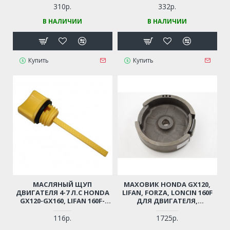
LIFAN, HUTER, PATROIT
310р.
332р.
В НАЛИЧИИ
В НАЛИЧИИ
Купить
Купить
МАСЛЯНЫЙ ЩУП
МАХОВИК HONDA GX120,
ДВИГАТЕЛЯ 4-7 Л.С HONDA
LIFAN, FORZA, LONCIN 160F
GX120-GX160, LIFAN 160F-
ДЛЯ ДВИГАТЕЛЯ,
168F-170F ДЛЯ МОТОБЛОКА,
ГЕНЕРАТОРА,
ГЕНЕРАТОРА,
МОТОКУЛЬТИВАТОРА И ПР.
116р.
1725р.
СНЕГОУБОРЩИКА,