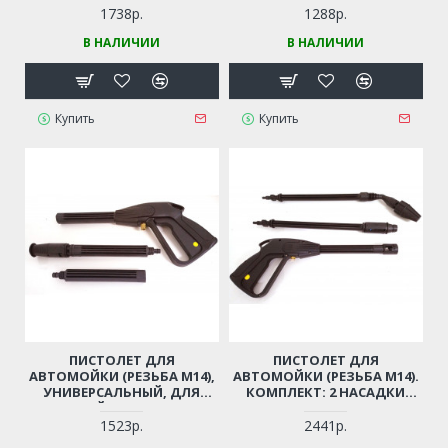
ПРОФЕССИОНАЛЬНЫЙ
ПРОФЕССИОНАЛЬНЫЙ
1738р.
1288р.
БЫСТРОЗАЖИМНОЙ С
БЫСТРОЗАЖИМНОЙ С
В НАЛИЧИИ
В НАЛИЧИИ
ТРЕЩЕТКОЙ
ТРЕЩЕТКОЙ
Купить
Купить
ПИСТОЛЕТ ДЛЯ
ПИСТОЛЕТ ДЛЯ
АВТОМОЙКИ (РЕЗЬБА М14),
АВТОМОЙКИ (РЕЗЬБА М14).
УНИВЕРСАЛЬНЫЙ, ДЛЯ
КОМПЛЕКТ: 2 НАСАДКИ
КИТАЙСКИХ МОЕК
(РАСПЫЛ. + ФРЕЗА) (РЕЗЬБА
М14)
1523р.
2441р.