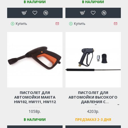
В НАЛИЧИИ
В НАЛИЧИИ
Купить
Купить
ПИСТОЛЕТ ДЛЯ
ПИСТОЛЕТ ДЛЯ
АВТОМОЙКИ MAKITA
АВТОМОЙКИ ВЫСОКОГО
HW102, HW111, HW112
ДАВЛЕНИЯ С
НЕРЖАВЕЮЩЕЙ СТАЛЬНОЙ
ТРУБОЙ
1058р.
4203р.
(ПРОФЕССИОНАЛЬНЫЙ,
В НАЛИЧИИ
ПРЕДЗАКАЗ 2-3 ДНЯ
РЕЗЬБА М14)