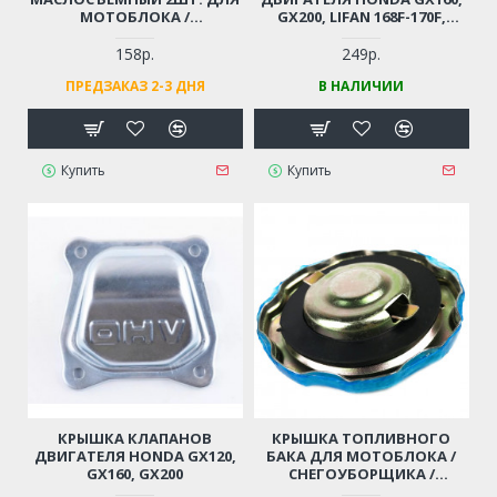
МОТОБЛОКА /
GX200, LIFAN 168F-170F,
ВИБРОПЛИТЫ / ГЕНЕРАТОРА
CHAMPION G120-210H,G170-
LIFAN, LONCIN 160F-170F,
1VK/BC8716
158р.
249р.
HONDA GX160-GX200
ПРЕДЗАКАЗ 2-3 ДНЯ
В НАЛИЧИИ
Купить
Купить
КРЫШКА КЛАПАНОВ
КРЫШКА ТОПЛИВНОГО
ДВИГАТЕЛЯ HONDA GX120,
БАКА ДЛЯ МОТОБЛОКА /
GX160, GX200
СНЕГОУБОРЩИКА /
ВИБРОПЛИТЫ HONDA,