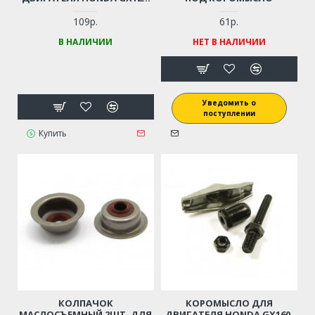
GX160, GX200, LIFAN 168F,
170F
109р.
61р.
В НАЛИЧИИ
НЕТ В НАЛИЧИИ
Уведомить о
поступлении
Купить
КОЛПАЧОК
КОРОМЫСЛО ДЛЯ
МАСЛОСЪЕМНЫЙ 2ШТ. ДЛЯ
ДВИГАТЕЛЯ HONDA GX160,