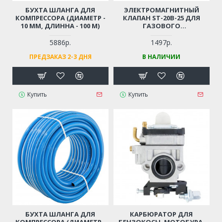
БУХТА ШЛАНГА ДЛЯ
ЭЛЕКТРОМАГНИТНЫЙ
КОМПРЕССОРА (ДИАМЕТР -
КЛАПАН ST-20B-25 ДЛЯ
10 ММ, ДЛИННА - 100 М)
ГАЗОВОГО
ОБОРУДОВАНИЯ / ГАЗОВЫХ
ПУШЕК
5886р.
1497р.
ПРЕДЗАКАЗ 2-3 ДНЯ
В НАЛИЧИИ
Купить
Купить
БУХТА ШЛАНГА ДЛЯ
КАРБЮРАТОР ДЛЯ
КОМПРЕССОРА (ДИАМЕТР -
БЕНЗОКОСЫ, МОТОБУРА,