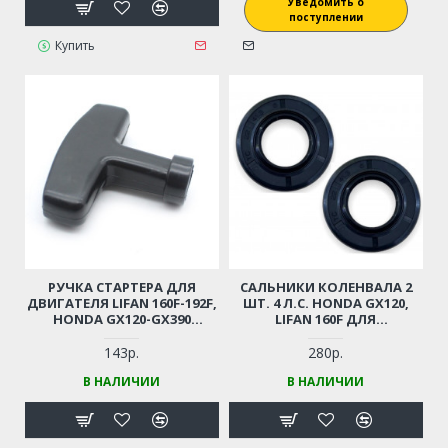
Уведомить о
поступлении
Купить
РУЧКА СТАРТЕРА ДЛЯ
САЛЬНИКИ КОЛЕНВАЛА 2
ДВИГАТЕЛЯ LIFAN 160F-192F,
ШТ. 4 Л.С. HONDA GX120,
HONDA GX120-GX390
LIFAN 160F ДЛЯ
МОТОБЛОКА / ГЕНЕРАТОРА
МОТОБЛОКА, ГЕНЕРАТОРА,
/ ВИБРОПЛИТЫ И ПР.
СНЕГОУБОРЩИКА,
143р.
280р.
ВИБРОПЛИТЫ,
В НАЛИЧИИ
В НАЛИЧИИ
МОТОПОМПЫ И ПР.