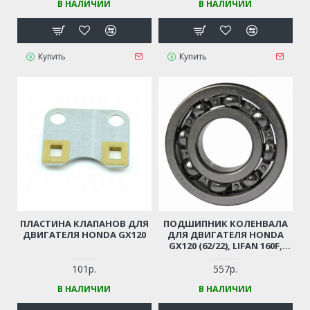
В НАЛИЧИИ
В НАЛИЧИИ
ВИБРОПЛИТЫ,
МОТОПОМПЫ И ПР.
Купить
Купить
ПЛАСТИНА КЛАПАНОВ ДЛЯ
ПОДШИПНИК КОЛЕНВАЛА
ДВИГАТЕЛЯ HONDA GX120
ДЛЯ ДВИГАТЕЛЯ HONDA
GX120 (62/22), LIFAN 160F,
CHAMPION G120HK, 130HK
101р.
557р.
В НАЛИЧИИ
В НАЛИЧИИ