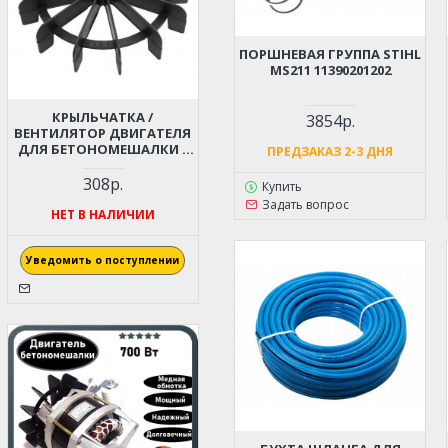
ПОРШНЕВАЯ ГРУППА STIHL
MS211 11390201202
КРЫЛЬЧАТКА /
3854р.
ВЕНТИЛЯТОР ДВИГАТЕЛЯ
ДЛЯ БЕТОНОМЕШАЛКИ /
ПРЕДЗАКАЗ 2-3 ДНЯ
БЕТОНОСМЕСИТЕЛЯ (15X165
ММ)
308р.
Купить
Задать вопрос
НЕТ В НАЛИЧИИ
Уведомить о поступлении