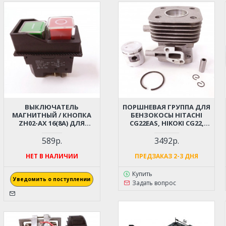
ВЫКЛЮЧАТЕЛЬ
ПОРШНЕВАЯ ГРУППА ДЛЯ
МАГНИТНЫЙ / КНОПКА
БЕНЗОКОСЫ HITACHI
ZH02-AX 16(8A) ДЛЯ
CG22EAS, HIKOKI CG22,
БЕТОНОМЕШАЛКИ,
TCG22 D-31ММ (6696527,
СТАНКА, КОМПРЕССОРА (4
6696531)
589р.
3492р.
КОНТАКТА)
НЕТ В НАЛИЧИИ
ПРЕДЗАКАЗ 2-3 ДНЯ
Купить
Уведомить о поступлении
Задать вопрос