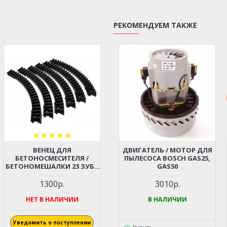
РЕКОМЕНДУЕМ ТАКЖЕ
ВЕНЕЦ ДЛЯ
ДВИГАТЕЛЬ / МОТОР ДЛЯ
БЕТОНОСМЕСИТЕЛЯ /
ПЫЛЕСОСА BOSCH GAS25,
БЕТОНОМЕШАЛКИ 23 ЗУБА
GAS50
(КОМПЛЕКТ 6 ШТ.) OPTIMIX
М130 – 190
1300р.
3010р.
НЕТ В НАЛИЧИИ
В НАЛИЧИИ
Уведомить о поступлении