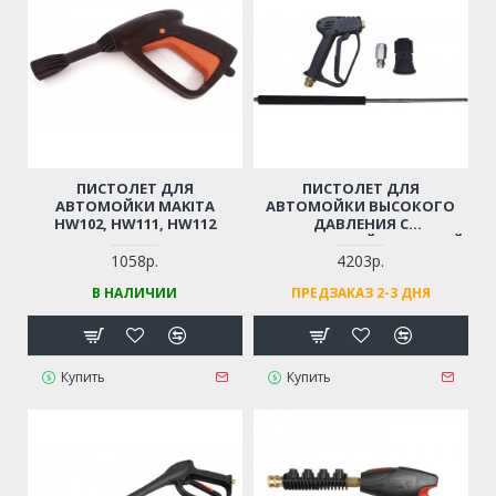
ПИСТОЛЕТ ДЛЯ
ПИСТОЛЕТ ДЛЯ
АВТОМОЙКИ MAKITA
АВТОМОЙКИ ВЫСОКОГО
HW102, HW111, HW112
ДАВЛЕНИЯ С
НЕРЖАВЕЮЩЕЙ СТАЛЬНОЙ
ТРУБОЙ
1058р.
4203р.
(ПРОФЕССИОНАЛЬНЫЙ,
В НАЛИЧИИ
ПРЕДЗАКАЗ 2-3 ДНЯ
РЕЗЬБА М14)
Купить
Купить