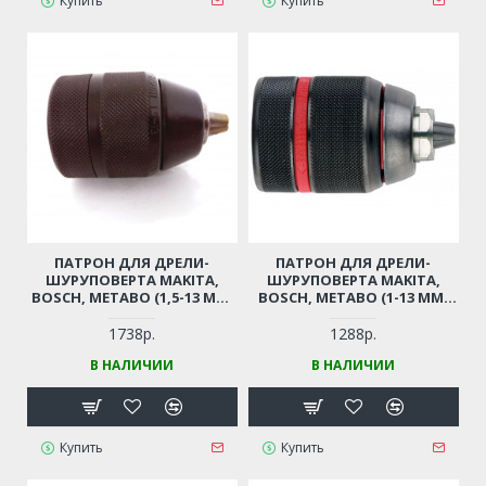
Купить
Купить
ПАТРОН ДЛЯ ДРЕЛИ-
ПАТРОН ДЛЯ ДРЕЛИ-
ШУРУПОВЕРТА MAKITA,
ШУРУПОВЕРТА MAKITA,
BOSCH, METABO (1,5-13 ММ,
BOSCH, METABO (1-13 ММ,
РЕЗЬБА 1/2"-20UNF)
РЕЗЬБА 1/2"-20UNF)
ПРОФЕССИОНАЛЬНЫЙ
ПРОФЕССИОНАЛЬНЫЙ
1738р.
1288р.
БЫСТРОЗАЖИМНОЙ С
БЫСТРОЗАЖИМНОЙ С
В НАЛИЧИИ
В НАЛИЧИИ
ТРЕЩЕТКОЙ
ТРЕЩЕТКОЙ
Купить
Купить