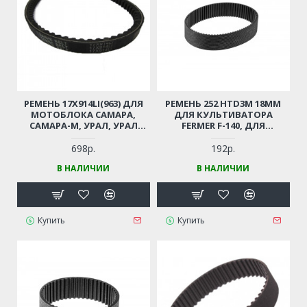
РЕМЕНЬ 17X914LI(963) ДЛЯ
РЕМЕНЬ 252 HTD3M 18ММ
МОТОБЛОКА САМАРА,
ДЛЯ КУЛЬТИВАТОРА
САМАРА-М, УРАЛ, УРАЛ
FERMER F-140, ДЛЯ
EXTREME, КАЛУГА-М,
ГАЗОНОКОСИЛКИ PATRIOT
КАМА-5,ВЛАДИМИР,
PT 1232E
698р.
192р.
ПОБЕДА, MAXCUT
В НАЛИЧИИ
В НАЛИЧИИ
MC750(20101381), ONTARIO,
ONTARIO PRO И
АНАЛОГИЧНЫЕ МОДЕЛИ
Купить
Купить