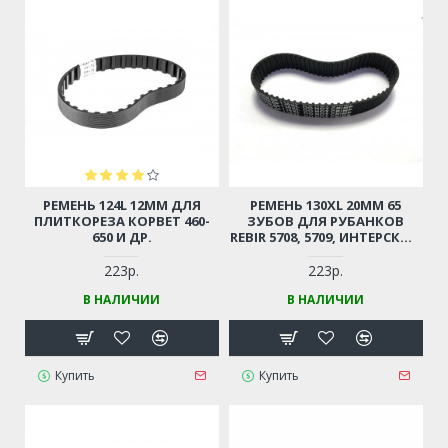
РЕМЕНЬ 124L 12ММ ДЛЯ
РЕМЕНЬ 130XL 20ММ 65
ПЛИТКОРЕЗА КОРВЕТ 460-
ЗУБОВ ДЛЯ РУБАНКОВ
650 И ДР.
REBIR 5708, 5709, ИНТЕРСКОЛ
Р-110/2000, СОВЕТСКИХ
РУБАНКОВ, ДИОЛД РЭ 2000,
223р.
223р.
STURM P1020-76, РУБАНОК
В НАЛИЧИИ
В НАЛИЧИИ
МОСКВА, КАЛИБР РЭ-1200 И
ДР.
Купить
Купить