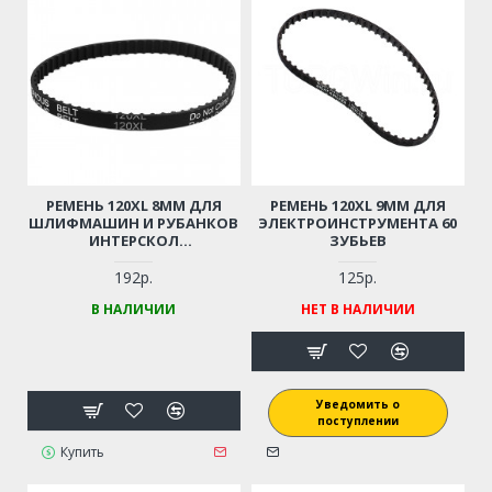
РЕМЕНЬ 120XL 8ММ ДЛЯ
РЕМЕНЬ 120XL 9ММ ДЛЯ
ШЛИФМАШИН И РУБАНКОВ
ЭЛЕКТРОИНСТРУМЕНТА 60
ИНТЕРСКОЛ
ЗУБЬЕВ
ШЛИФМАШИНЫ-800,
ШЛИФМАШИНЫ-76/900,
192р.
125р.
MACALLISTER 1000BS,
В НАЛИЧИИ
НЕТ В НАЛИЧИИ
SKILL7640, PERFORMANCE
POWER NLN850BS,
PWR600LRC И ДР.
Уведомить о
поступлении
Купить