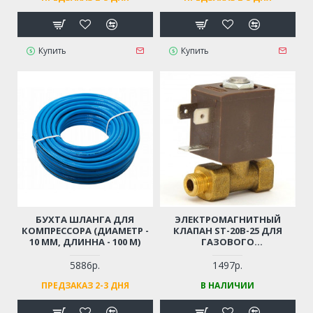
Купить
Купить
БУХТА ШЛАНГА ДЛЯ
ЭЛЕКТРОМАГНИТНЫЙ
КОМПРЕССОРА (ДИАМЕТР -
КЛАПАН ST-20B-25 ДЛЯ
10 ММ, ДЛИННА - 100 М)
ГАЗОВОГО
ОБОРУДОВАНИЯ / ГАЗОВЫХ
ПУШЕК
5886р.
1497р.
ПРЕДЗАКАЗ 2-3 ДНЯ
В НАЛИЧИИ