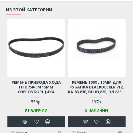
ИЗ ЭТОЙ КАТЕГОРИИ
РЕМЕНЬ ПРИВОДА ХОДА
РЕМЕНЬ 100XL 10ММ ДЛЯ
HTD750-5М 15ММ
РУБАНКА BLACKDECKER 712,
СНЕГОУБОРЩИКА
KA-83,83E, BD 83,83E, DN 83E И
CHAMPION, PATRIOT,
ДР.
MASTERYARD, TEXAS,
556р.
197р.
ЦЕЛИНА, MACALISTER,
В НАЛИЧИИ
В НАЛИЧИИ
FORWARD, ZONGSHEN,
PRORAB И ПРОЧИЕ (СМ.
ОПИСАНИЕ)
Купить
Купить