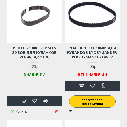
РЕМЕНЬ 130XL 20ММ 65
РЕМЕНЬ 150XL 10ММ ДЛЯ
ЗУБОВ ДЛЯ РУБАНКОВ
РУБАНКОВ RYOBY SANDER,
РЕБИР, ДИОЛД,
PERFORMANCE POWER
ИНТЕРСКОЛ, МОСКВА,
CLM46BDS, ERBAUER ERB И
ШТУРМ, КАЛИБР,
ДР.
223р.
205р.
СОВЕТСКИХ РУБАНКОВ И
В НАЛИЧИИ
НЕТ В НАЛИЧИИ
ДР.
Уведомить о
поступлении
Купить