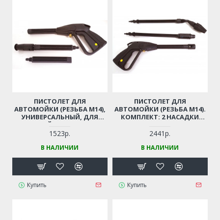
ПИСТОЛЕТ ДЛЯ
ПИСТОЛЕТ ДЛЯ
АВТОМОЙКИ (РЕЗЬБА М14),
АВТОМОЙКИ (РЕЗЬБА М14).
УНИВЕРСАЛЬНЫЙ, ДЛЯ
КОМПЛЕКТ: 2 НАСАДКИ
КИТАЙСКИХ МОЕК
(РАСПЫЛ. + ФРЕЗА) (РЕЗЬБА
М14)
1523р.
2441р.
В НАЛИЧИИ
В НАЛИЧИИ
Купить
Купить