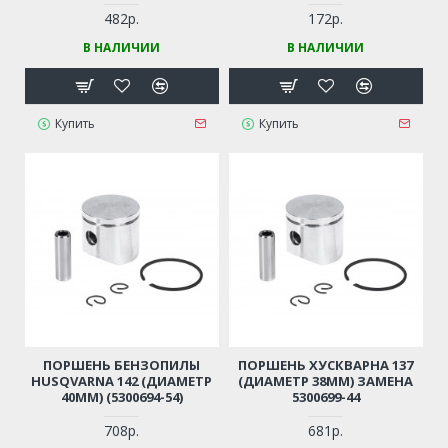
ДР. (КИТАЙСКИЕ
(УНИВЕРСАЛЬНЫЙ)
БЕНЗОПИЛЫ 45-52СМ3,
482р.
172р.
ЦЫГАНКА)
В НАЛИЧИИ
В НАЛИЧИИ
Купить
Купить
ПОРШЕНЬ БЕНЗОПИЛЫ
ПОРШЕНЬ ХУСКВАРНА 137
HUSQVARNA 142 (ДИАМЕТР
(ДИАМЕТР 38ММ) ЗАМЕНА
40ММ) (5300694-54)
5300699-44
708р.
681р.