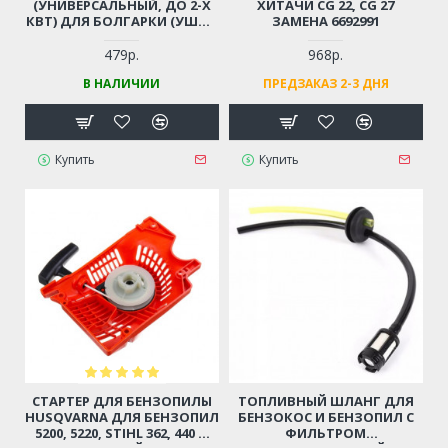
(УНИВЕРСАЛЬНЫЙ, ДО 2-Х
ХИТАЧИ CG 22, CG 27
КВТ) ДЛЯ БОЛГАРКИ (УШМ),
ЗАМЕНА 6692991
ЛОБЗИКА, ЭЛЕКТРОПИЛЫ,
ПЕРФОРАТОРА, ДРЕЛИ И ПР.
479р.
968р.
В НАЛИЧИИ
ПРЕДЗАКАЗ 2-3 ДНЯ
Купить
Купить
СТАРТЕР ДЛЯ БЕНЗОПИЛЫ
ТОПЛИВНЫЙ ШЛАНГ ДЛЯ
HUSQVARNA ДЛЯ БЕНЗОПИЛ
БЕНЗОКОС И БЕНЗОПИЛ С
5200, 5220, STIHL 362, 440 И
ФИЛЬТРОМ