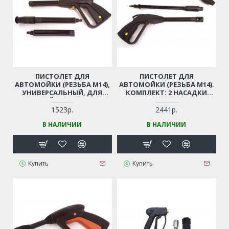
ПИСТОЛЕТ ДЛЯ
ПИСТОЛЕТ ДЛЯ
АВТОМОЙКИ (РЕЗЬБА М14),
АВТОМОЙКИ (РЕЗЬБА М14).
УНИВЕРСАЛЬНЫЙ, ДЛЯ
КОМПЛЕКТ: 2 НАСАДКИ
КИТАЙСКИХ МОЕК
(РАСПЫЛ. + ФРЕЗА) (РЕЗЬБА
М14)
1523р.
2441р.
В НАЛИЧИИ
В НАЛИЧИИ
Купить
Купить