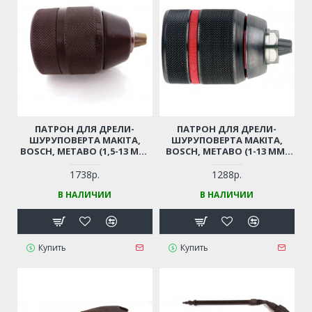
ПАТРОН ДЛЯ ДРЕЛИ-
ПАТРОН ДЛЯ ДРЕЛИ-
ШУРУПОВЕРТА MAKITA,
ШУРУПОВЕРТА MAKITA,
BOSCH, METABO (1,5-13 ММ,
BOSCH, METABO (1-13 ММ,
РЕЗЬБА 1/2"-20UNF)
РЕЗЬБА 1/2"-20UNF)
ПРОФЕССИОНАЛЬНЫЙ
ПРОФЕССИОНАЛЬНЫЙ
1738р.
1288р.
БЫСТРОЗАЖИМНОЙ С
БЫСТРОЗАЖИМНОЙ С
В НАЛИЧИИ
В НАЛИЧИИ
ТРЕЩЕТКОЙ
ТРЕЩЕТКОЙ
Купить
Купить