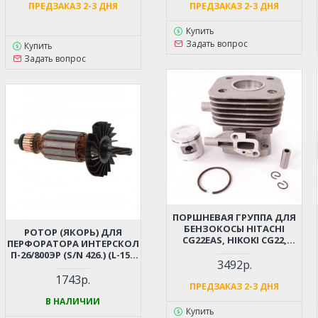
ПРЕДЗАКАЗ 2-3 ДНЯ
ПРЕДЗАКАЗ 2-3 ДНЯ
Купить
Задать вопрос
Купить
Задать вопрос
ПОРШНЕВАЯ ГРУППА ДЛЯ
БЕНЗОКОСЫ HITACHI
РОТОР (ЯКОРЬ) ДЛЯ
CG22EAS, HIKOKI CG22,
ПЕРФОРАТОРА ИНТЕРСКОЛ
TCG22 D-31ММ (6696527,
П-26/800ЭР (S/N 426.) (L-153
6696531)
3492р.
ММ, D-35 ММ, 7 ЗУБОВ,
НАКЛОН ВЛЕВО)
1743р.
ПРЕДЗАКАЗ 2-3 ДНЯ
В НАЛИЧИИ
Купить