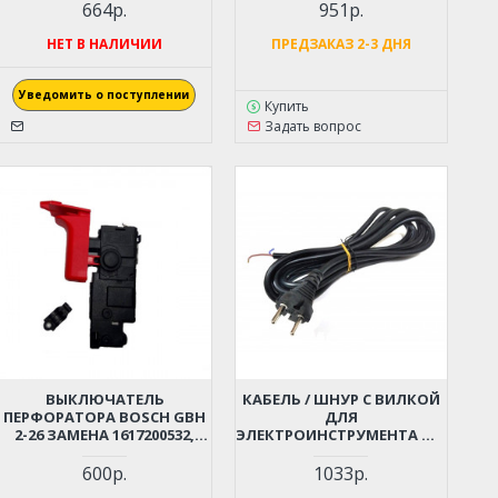
664р.
951р.
НЕТ В НАЛИЧИИ
ПРЕДЗАКАЗ 2-3 ДНЯ
Уведомить о поступлении
Купить
Задать вопрос
ВЫКЛЮЧАТЕЛЬ
КАБЕЛЬ / ШНУР С ВИЛКОЙ
ПЕРФОРАТОРА BOSCH GBH
ДЛЯ
2-26 ЗАМЕНА 1617200532,
ЭЛЕКТРОИНСТРУМЕНТА ДО
1617200547
4 КВТ (2X1.5X4М)
МОРОЗОСТОЙКИЙ,
600р.
1033р.
МЯГКИЙ, ИЗНОСОСТОЙКАЯ