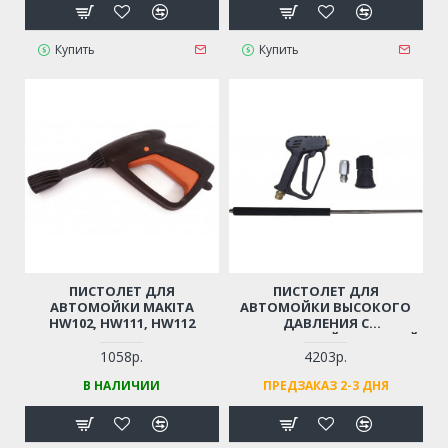
Купить
Купить
ПИСТОЛЕТ ДЛЯ
ПИСТОЛЕТ ДЛЯ
АВТОМОЙКИ MAKITA
АВТОМОЙКИ ВЫСОКОГО
HW102, HW111, HW112
ДАВЛЕНИЯ С
НЕРЖАВЕЮЩЕЙ СТАЛЬНОЙ
ТРУБОЙ
1058р.
4203р.
(ПРОФЕССИОНАЛЬНЫЙ,
В НАЛИЧИИ
ПРЕДЗАКАЗ 2-3 ДНЯ
РЕЗЬБА М14)