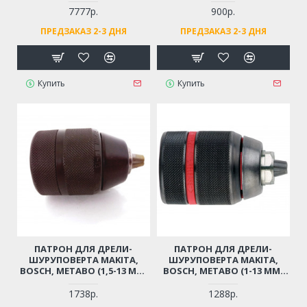
СМ3, 56 СМ3, 62 СМ3
7777р.
900р.
(ДВИГАТЕЛЬ 1E40F, 1E44F, 2-
ПРЕДЗАКАЗ 2-3 ДНЯ
ПРЕДЗАКАЗ 2-3 ДНЯ
Х ТАКТНЫЙ)
Купить
Купить
ПАТРОН ДЛЯ ДРЕЛИ-
ПАТРОН ДЛЯ ДРЕЛИ-
ШУРУПОВЕРТА MAKITA,
ШУРУПОВЕРТА MAKITA,
BOSCH, METABO (1,5-13 ММ,
BOSCH, METABO (1-13 ММ,
РЕЗЬБА 1/2"-20UNF)
РЕЗЬБА 1/2"-20UNF)
ПРОФЕССИОНАЛЬНЫЙ
ПРОФЕССИОНАЛЬНЫЙ
1738р.
1288р.
БЫСТРОЗАЖИМНОЙ С
БЫСТРОЗАЖИМНОЙ С