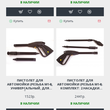
В НАЛИЧИИ
В НАЛИЧИИ
ТРЕЩЕТКОЙ
ТРЕЩЕТКОЙ
Купить
Купить
ПИСТОЛЕТ ДЛЯ
ПИСТОЛЕТ ДЛЯ
АВТОМОЙКИ (РЕЗЬБА М14),
АВТОМОЙКИ (РЕЗЬБА М14).
УНИВЕРСАЛЬНЫЙ, ДЛЯ
КОМПЛЕКТ: 2 НАСАДКИ
КИТАЙСКИХ МОЕК
(РАСПЫЛ. + ФРЕЗА) (РЕЗЬБА
М14)
1523р.
2441р.
В НАЛИЧИИ
В НАЛИЧИИ