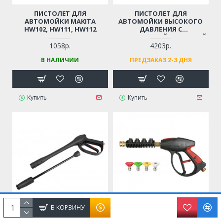
ПИСТОЛЕТ ДЛЯ
ПИСТОЛЕТ ДЛЯ
АВТОМОЙКИ MAKITA
АВТОМОЙКИ ВЫСОКОГО
HW102, HW111, HW112
ДАВЛЕНИЯ С
НЕРЖАВЕЮЩЕЙ СТАЛЬНОЙ
ТРУБОЙ
1058р.
4203р.
(ПРОФЕССИОНАЛЬНЫЙ,
В НАЛИЧИИ
ПРЕДЗАКАЗ 2-3 ДНЯ
РЕЗЬБА М14)
Купить
Купить
В КОРЗИНУ
ПИСТОЛЕТ ДЛЯ
ПИСТОЛЕТ ДЛЯ