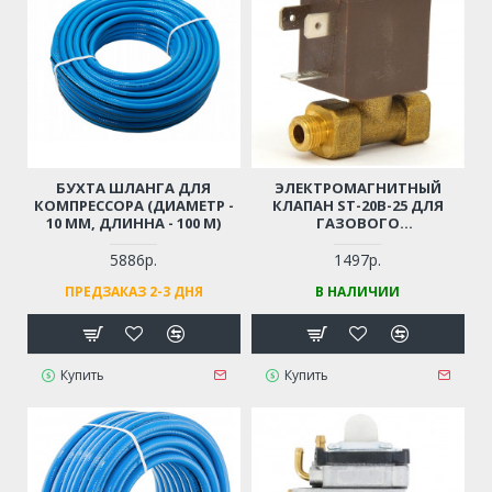
БУХТА ШЛАНГА ДЛЯ
ЭЛЕКТРОМАГНИТНЫЙ
КОМПРЕССОРА (ДИАМЕТР -
КЛАПАН ST-20B-25 ДЛЯ
10 ММ, ДЛИННА - 100 М)
ГАЗОВОГО
ОБОРУДОВАНИЯ / ГАЗОВЫХ
ПУШЕК
5886р.
1497р.
ПРЕДЗАКАЗ 2-3 ДНЯ
В НАЛИЧИИ
Купить
Купить