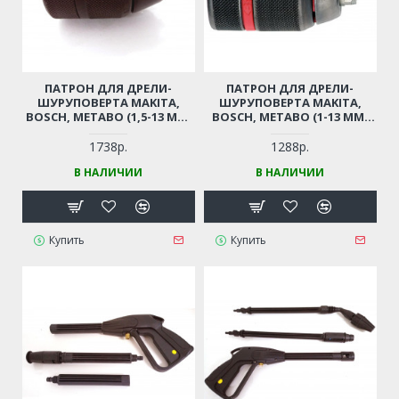
ПАТРОН ДЛЯ ДРЕЛИ-
ПАТРОН ДЛЯ ДРЕЛИ-
ШУРУПОВЕРТА MAKITA,
ШУРУПОВЕРТА MAKITA,
BOSCH, METABO (1,5-13 ММ,
BOSCH, METABO (1-13 ММ,
РЕЗЬБА 1/2"-20UNF)
РЕЗЬБА 1/2"-20UNF)
ПРОФЕССИОНАЛЬНЫЙ
ПРОФЕССИОНАЛЬНЫЙ
1738р.
1288р.
БЫСТРОЗАЖИМНОЙ С
БЫСТРОЗАЖИМНОЙ С
В НАЛИЧИИ
В НАЛИЧИИ
ТРЕЩЕТКОЙ
ТРЕЩЕТКОЙ
Купить
Купить