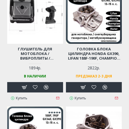
ГЛУШИТЕЛЬ ДЛЯ
ГОЛОВКА БЛОКА
МОТОБЛОКА /
ЦИЛИНДРА HONDA GX390,
ВИБРОПЛИТЫ /
LIFAN 188F-190F, CHAMPION
СНЕГОУБОРЩИКА HONDA
G390-G420 ДЛЯ МОТОБЛОКА
GX340-GX390, LIFAN 188F-
/ ГЕНЕРАТОРА /
1894р.
2822р.
192F, LONCIN 389-420CC
СНЕГОУБОРЩИКА,
В НАЛИЧИИ
ПРЕДЗАКАЗ 2-3 ДНЯ
(КОМПЛЕКТ)
МОТОБУКСИРОВЩИКА И
ПР. МОЩНОСТЬЮ 13-15 Л.С.
Купить
Купить