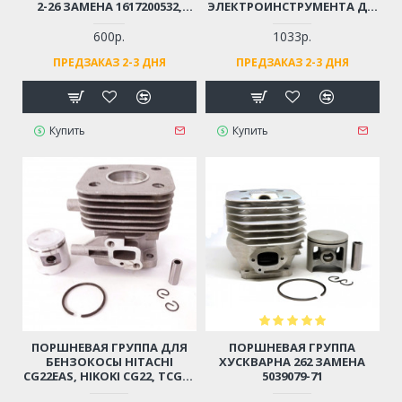
2-26 ЗАМЕНА 1617200532,
ЭЛЕКТРОИНСТРУМЕНТА ДО
1617200547
4 КВТ (2X1.5X4М)
МОРОЗОСТОЙКИЙ,
600р.
1033р.
МЯГКИЙ, ИЗНОСОСТОЙКАЯ
ПРЕДЗАКАЗ 2-3 ДНЯ
ПРЕДЗАКАЗ 2-3 ДНЯ
РЕЗИНА
Купить
Купить
ПОРШНЕВАЯ ГРУППА ДЛЯ
ПОРШНЕВАЯ ГРУППА
БЕНЗОКОСЫ HITACHI
ХУСКВАРНА 262 ЗАМЕНА
CG22EAS, HIKOKI CG22, TCG22
5039079-71
D-31ММ (6696527, 6696531)