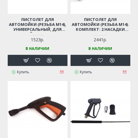
ПИСТОЛЕТ ДЛЯ
ПИСТОЛЕТ ДЛЯ
АВТОМОЙКИ (РЕЗЬБА М14),
АВТОМОЙКИ (РЕЗЬБА М14).
УНИВЕРСАЛЬНЫЙ, ДЛЯ
КОМПЛЕКТ: 2 НАСАДКИ
КИТАЙСКИХ МОЕК
(РАСПЫЛ. + ФРЕЗА) (РЕЗЬБА
М14)
1523р.
2441р.
В НАЛИЧИИ
В НАЛИЧИИ
Купить
Купить