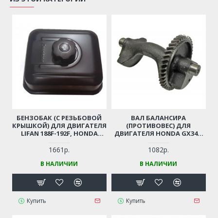
БЕНЗОБАК (С РЕЗЬБОВОЙ
ВАЛ БАЛАНСИРА
КРЫШКОЙ) ДЛЯ ДВИГАТЕЛЯ
(ПРОТИВОВЕС) ДЛЯ
LIFAN 188F-192F, HONDA
ДВИГАТЕЛЯ HONDA GX340,
GX390, CHAMPION G270-420Н
GX390, LIFAN, FORZA, LONCIN
ДЛЯ МОТОБЛОКА /
182F, 188F, 190F, 192F
1661р.
1082р.
ВИБРОПЛИТЫ,
В НАЛИЧИИ
В НАЛИЧИИ
СНЕГОУБОРЩИКА И ПР.
Купить
Купить