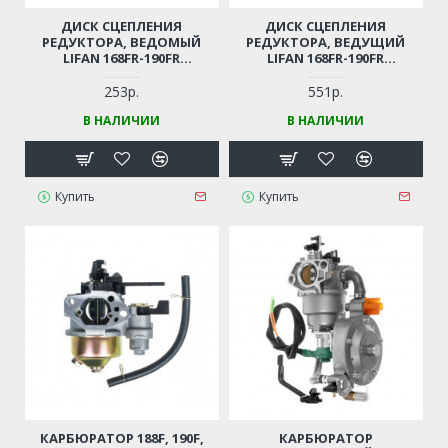
ДИСК СЦЕПЛЕНИЯ
ДИСК СЦЕПЛЕНИЯ
РЕДУКТОРА, ВЕДОМЫЙ
РЕДУКТОРА, ВЕДУЩИЙ
LIFAN 168FR-190FR
LIFAN 168FR-190FR
(МЕТАЛЛИЧЕСКИЕ ШЛИЦЫ
(МЕТАЛЛИЧЕСКИЕ ШЛИЦЫ
СНАРУЖИ)
ВНУТРЬ)
253р.
551р.
В НАЛИЧИИ
В НАЛИЧИИ
Купить
Купить
КАРБЮРАТОР 188F, 190F,
КАРБЮРАТОР