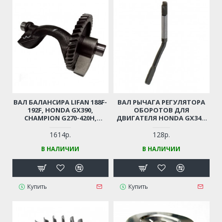
ВАЛ БАЛАНСИРА LIFAN 188F-
ВАЛ РЫЧАГА РЕГУЛЯТОРА
192F, HONDA GX390,
ОБОРОТОВ ДЛЯ
CHAMPION G270-420Н,
ДВИГАТЕЛЯ HONDA GX340,
GG8000Е, ST1171E ДЛЯ
GX390, LIFAN 188F-190F,
ГЕНЕРАТОРА, МОТОБЛОКА /
CHAMPION G390-
1614р.
128р.
ВИБРОПЛИТЫ,
1HK,390HK/GG7200E
В НАЛИЧИИ
В НАЛИЧИИ
СНЕГОУБОРЩИКА И ПР.
Купить
Купить