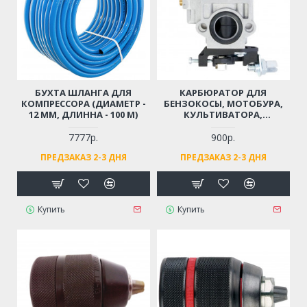
БУХТА ШЛАНГА ДЛЯ
КАРБЮРАТОР ДЛЯ
КОМПРЕССОРА (ДИАМЕТР -
БЕНЗОКОСЫ, МОТОБУРА,
12 ММ, ДЛИННА - 100 М)
КУЛЬТИВАТОРА,
МОТОПОМПЫ 43 СМ3, 52
СМ3, 56 СМ3, 62 СМ3
7777р.
900р.
(ДВИГАТЕЛЬ 1E40F, 1E44F, 2-
ПРЕДЗАКАЗ 2-3 ДНЯ
ПРЕДЗАКАЗ 2-3 ДНЯ
Х ТАКТНЫЙ)
Купить
Купить