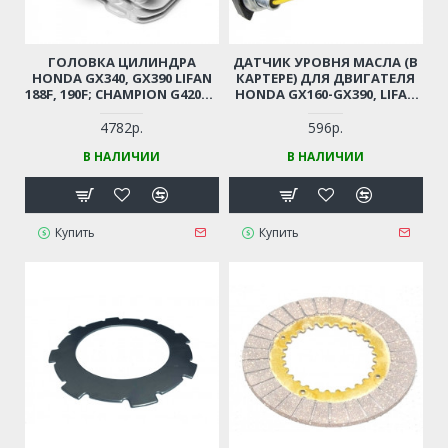
ГОЛОВКА ЦИЛИНДРА
ДАТЧИК УРОВНЯ МАСЛА (В
HONDA GX340, GX390 LIFAN
КАРТЕРЕ) ДЛЯ ДВИГАТЕЛЯ
188F, 190F; CHAMPION G420HK
HONDA GX160-GX390, LIFAN
/ ГЕНЕРАТОРА GG6500,
168F-188F-190F
7500ES, 7501E, 7501E3, 8000E /
4782р.
596р.
GW200 (ГОЛАЯ)
В НАЛИЧИИ
В НАЛИЧИИ
Купить
Купить