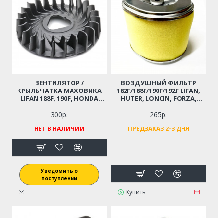
ВЕНТИЛЯТОР /
ВОЗДУШНЫЙ ФИЛЬТР
КРЫЛЬЧАТКА МАХОВИКА
182F/188F/190F/192F LIFAN,
LIFAN 188F, 190F, HONDA
HUTER, LONCIN, FORZA,
GX390 ДЛЯ МОТОБЛОКА /
CARVER И ПР. ДЛЯ
ГЕНЕРАТОРА / ВИБРОПЛИТЫ
МОТОБЛОКА /
300р.
265р.
И ПР. HUTER CARVER PATRIOT
СНЕГОУБОРЩИКА /
НЕТ В НАЛИЧИИ
ПРЕДЗАКАЗ 2-3 ДНЯ
CHAMPION 11-15 Л.С.
ВИБРОПЛИТЫ 11-17 Л.С.
(D/D-112/96ММ, Н-92 ММ)
Уведомить о
поступлении
Купить